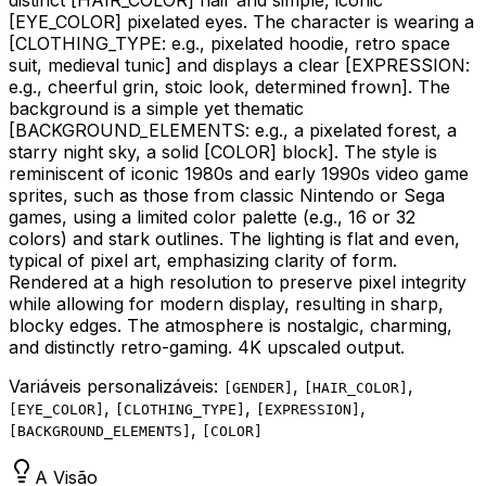
[EYE_COLOR]
pixelated eyes. The character is wearing a
[CLOTHING_TYPE: e.g., pixelated hoodie, retro space
suit, medieval tunic]
and displays a clear
[EXPRESSION:
e.g., cheerful grin, stoic look, determined frown]
. The
background is a simple yet thematic
[BACKGROUND_ELEMENTS: e.g., a pixelated forest, a
starry night sky, a solid [COLOR]
block]. The style is
reminiscent of iconic 1980s and early 1990s video game
sprites, such as those from classic Nintendo or Sega
games, using a limited color palette (e.g., 16 or 32
colors) and stark outlines. The lighting is flat and even,
typical of pixel art, emphasizing clarity of form.
Rendered at a high resolution to preserve pixel integrity
while allowing for modern display, resulting in sharp,
blocky edges. The atmosphere is nostalgic, charming,
and distinctly retro-gaming. 4K upscaled output.
Variáveis personalizáveis:
,
,
[
GENDER
]
[
HAIR_COLOR
]
,
,
,
[
EYE_COLOR
]
[
CLOTHING_TYPE
]
[
EXPRESSION
]
,
[
BACKGROUND_ELEMENTS
]
[
COLOR
]
A Visão