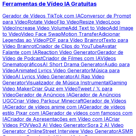
Ferramentas de Vídeo IA Gratuitas
Gerador de Vídeos TikTok com IA
Conversor de Prompt
para Vídeo
Rotate Video
Flip Video
Resize Video
Loop
Video
Increase Video Volume
Add Text to Video
Add Image
to Video
Video Face Swap
Motion Transfer
Adicionar
Legendas ao Vídeo
PDF para Vídeo Brainrot
Texto para
Vídeo Brainrot
Criador de Clips do YouTube
Avatar
Falante com IA
Reaction Video Generator
Gerador de
Vídeo de Podcast
Criador de Filmes com IA
Vídeos
Cinematográficos
AI Short Drama Generator
Áudio para
Vídeo
Animated Lyrics Video Generator
Música para
Vídeo
AI Lyrics Video Generator
AI Rap Video
Generator
Visualizador de Música Instrumental
Gaming
Video Maker
Criar Quiz em Vídeo
Tweet / 𝕏 para
Vídeo
Gerador de Anúncios IA
Gerador de Anúncios
UGC
Criar Vídeo Parkour Minecraft
Gerador de Vídeos
IA
Gerador de vídeos anime com IA
Gerador de vídeos
estilo Pixar com IA
Gerador de vídeos com famosos com
IA
Criador de Apresentações em Vídeo com IA
Criar
Vídeos POV
Veo3 AI Video Generator
Sora 2 AI Video
Generator Online
Street Interview Video Generator
ASMR