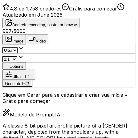
4.8 de 1.758 criadores
Grátis para começar
Atualizado em June 2026
Add reference
drop, paste, or browse
997
/5000
Image
Video
Options
Ultra · 1:1
Generate
16
Clique em Gerar para se cadastrar e criar sua mídia •
Grátis para começar
Modelo de Prompt IA
A classic 8-bit pixel art profile picture of a
[GENDER]
character, depicted from the shoulders up, with a
distinct
[HAIR_COLOR]
hair and simple, iconic