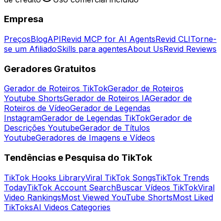
Empresa
Preços
Blog
API
Revid MCP for AI Agents
Revid CLI
Torne-
se um Afiliado
Skills para agentes
About Us
Revid Reviews
Geradores Gratuitos
Gerador de Roteiros TikTok
Gerador de Roteiros
Youtube Shorts
Gerador de Roteiros IA
Gerador de
Roteiros de Vídeo
Gerador de Legendas
Instagram
Gerador de Legendas TikTok
Gerador de
Descrições Youtube
Gerador de Títulos
Youtube
Geradores de Imagens e Vídeos
Tendências e Pesquisa do TikTok
TikTok Hooks Library
Viral TikTok Songs
TikTok Trends
Today
TikTok Account Search
Buscar Vídeos TikTok
Viral
Video Rankings
Most Viewed YouTube Shorts
Most Liked
TikToks
AI Videos Categories