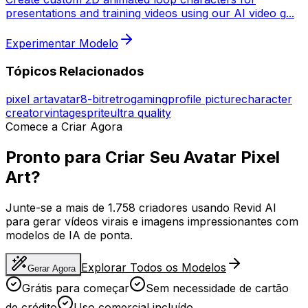
presentations and training videos using our AI video g
...
Experimentar Modelo
Tópicos Relacionados
pixel art
avatar
8-bit
retro
gaming
profile picture
character
creator
vintage
sprite
ultra quality
Comece a Criar Agora
Pronto para Criar Seu Avatar Pixel
Art?
Junte-se a mais de 1.758 criadores usando Revid AI
para gerar vídeos virais e imagens impressionantes com
modelos de IA de ponta.
Explorar Todos os Modelos
Gerar Agora
Grátis para começar
Sem necessidade de cartão
de crédito
Uso comercial incluído