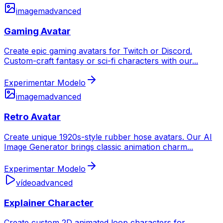
imagem
advanced
Gaming Avatar
Create epic gaming avatars for Twitch or Discord.
Custom-craft fantasy or sci-fi characters with our
...
Experimentar Modelo
imagem
advanced
Retro Avatar
Create unique 1920s-style rubber hose avatars. Our AI
Image Generator brings classic animation charm
...
Experimentar Modelo
vídeo
advanced
Explainer Character
Create custom 2D animated loop characters for