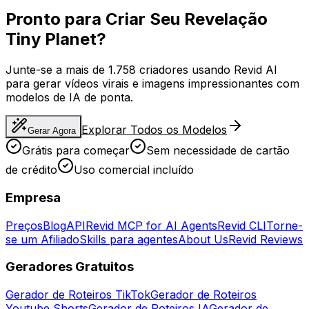
Pronto para Criar Seu Revelação
Tiny Planet?
Junte-se a mais de 1.758 criadores usando Revid AI
para gerar vídeos virais e imagens impressionantes com
modelos de IA de ponta.
Explorar Todos os Modelos
Gerar Agora
Grátis para começar
Sem necessidade de cartão
de crédito
Uso comercial incluído
Empresa
Preços
Blog
API
Revid MCP for AI Agents
Revid CLI
Torne-
se um Afiliado
Skills para agentes
About Us
Revid Reviews
Geradores Gratuitos
Gerador de Roteiros TikTok
Gerador de Roteiros
Youtube Shorts
Gerador de Roteiros IA
Gerador de