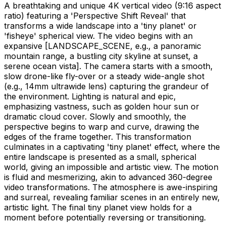
A breathtaking and unique 4K vertical video (9:16 aspect
ratio) featuring a 'Perspective Shift Reveal' that
transforms a wide landscape into a 'tiny planet' or
'fisheye' spherical view. The video begins with an
expansive
[LANDSCAPE_SCENE, e.g., a panoramic
mountain range, a bustling city skyline at sunset, a
serene ocean vista]
. The camera starts with a smooth,
slow drone-like fly-over or a steady wide-angle shot
(e.g., 14mm ultrawide lens) capturing the grandeur of
the environment. Lighting is natural and epic,
emphasizing vastness, such as golden hour sun or
dramatic cloud cover. Slowly and smoothly, the
perspective begins to warp and curve, drawing the
edges of the frame together. This transformation
culminates in a captivating 'tiny planet' effect, where the
entire landscape is presented as a small, spherical
world, giving an impossible and artistic view. The motion
is fluid and mesmerizing, akin to advanced 360-degree
video transformations. The atmosphere is awe-inspiring
and surreal, revealing familiar scenes in an entirely new,
artistic light. The final tiny planet view holds for a
moment before potentially reversing or transitioning.