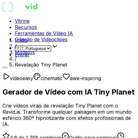
Vitrine
Recursos
Ferramentas de Vídeo IA
Criação de Videoclipes
Início
/
Modelos
Entrar
/
Revelação Tiny Planet
vídeo
easy
cinematic
awe-inspiring
Gerador de Vídeo com IA Tiny Planet
Crie vídeos virais de revelação Tiny Planet com o
Revid.ai. Transforme qualquer paisagem em um mundo
esférico 360º hipnotizante com efeitos profissionais de
IA.
4.8 de 1.758 criadores
Grátis para começar