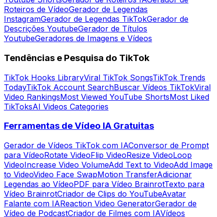
Roteiros de Vídeo
Gerador de Legendas
Instagram
Gerador de Legendas TikTok
Gerador de
Descrições Youtube
Gerador de Títulos
Youtube
Geradores de Imagens e Vídeos
Tendências e Pesquisa do TikTok
TikTok Hooks Library
Viral TikTok Songs
TikTok Trends
Today
TikTok Account Search
Buscar Vídeos TikTok
Viral
Video Rankings
Most Viewed YouTube Shorts
Most Liked
TikToks
AI Videos Categories
Ferramentas de Vídeo IA Gratuitas
Gerador de Vídeos TikTok com IA
Conversor de Prompt
para Vídeo
Rotate Video
Flip Video
Resize Video
Loop
Video
Increase Video Volume
Add Text to Video
Add Image
to Video
Video Face Swap
Motion Transfer
Adicionar
Legendas ao Vídeo
PDF para Vídeo Brainrot
Texto para
Vídeo Brainrot
Criador de Clips do YouTube
Avatar
Falante com IA
Reaction Video Generator
Gerador de
Vídeo de Podcast
Criador de Filmes com IA
Vídeos