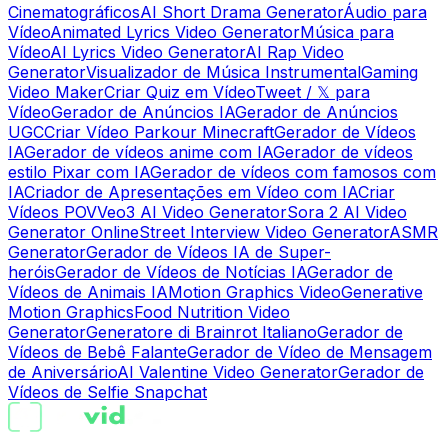
Cinematográficos
AI Short Drama Generator
Áudio para
Vídeo
Animated Lyrics Video Generator
Música para
Vídeo
AI Lyrics Video Generator
AI Rap Video
Generator
Visualizador de Música Instrumental
Gaming
Video Maker
Criar Quiz em Vídeo
Tweet / 𝕏 para
Vídeo
Gerador de Anúncios IA
Gerador de Anúncios
UGC
Criar Vídeo Parkour Minecraft
Gerador de Vídeos
IA
Gerador de vídeos anime com IA
Gerador de vídeos
estilo Pixar com IA
Gerador de vídeos com famosos com
IA
Criador de Apresentações em Vídeo com IA
Criar
Vídeos POV
Veo3 AI Video Generator
Sora 2 AI Video
Generator Online
Street Interview Video Generator
ASMR
Generator
Gerador de Vídeos IA de Super-
heróis
Gerador de Vídeos de Notícias IA
Gerador de
Vídeos de Animais IA
Motion Graphics Video
Generative
Motion Graphics
Food Nutrition Video
Generator
Generatore di Brainrot Italiano
Gerador de
Vídeos de Bebê Falante
Gerador de Vídeo de Mensagem
de Aniversário
AI Valentine Video Generator
Gerador de
Vídeos de Selfie Snapchat