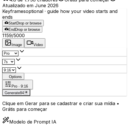
Atualizado em June 2026
Keyframes
optional
· guide how your video starts and
ends
Start
Drop or browse
End
Drop or browse
1159
/5000
Image
Video
Options
Pro · 9:16
Generate
84
Clique em Gerar para se cadastrar e criar sua mídia •
Grátis para começar
Modelo de Prompt IA