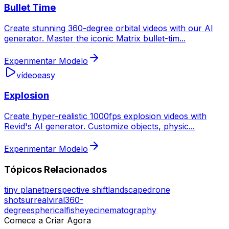
Bullet Time
Create stunning 360-degree orbital videos with our AI
generator. Master the iconic Matrix bullet-tim
...
Experimentar Modelo
vídeo
easy
Explosion
Create hyper-realistic 1000fps explosion videos with
Revid's AI generator. Customize objects, physic
...
Experimentar Modelo
Tópicos Relacionados
tiny planet
perspective shift
landscape
drone
shot
surreal
viral
360-
degree
spherical
fisheye
cinematography
Comece a Criar Agora