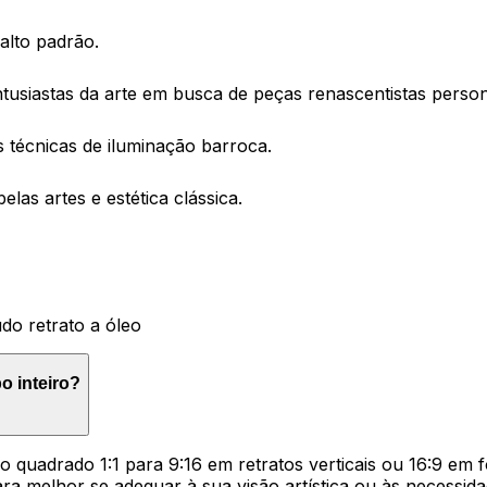
 alto padrão.
tusiastas da arte em busca de peças renascentistas person
s técnicas de iluminação barroca.
as artes e estética clássica.
do retrato a óleo
o inteiro?
o quadrado 1:1 para 9:16 em retratos verticais ou 16:9 em f
ra melhor se adequar à sua visão artística ou às necessidad