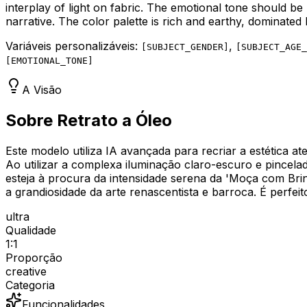
interplay of light on fabric. The emotional tone should be
narrative. The color palette is rich and earthy, dominate
Variáveis personalizáveis:
,
[
SUBJECT_GENDER
]
[
SUBJECT_AGE_
[
EMOTIONAL_TONE
]
A Visão
Sobre Retrato a Óleo
Este modelo utiliza IA avançada para recriar a estética 
Ao utilizar a complexa iluminação claro-escuro e pincela
esteja à procura da intensidade serena da 'Moça com Brin
a grandiosidade da arte renascentista e barroca. É perfei
ultra
Qualidade
1:1
Proporção
creative
Categoria
Funcionalidades