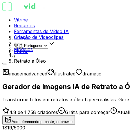
Vitrine
Recursos
Ferramentas de Vídeo IA
Criação de Videoclipes
Início
/
Modelos
Entrar
/
Retrato a Óleo
imagem
advanced
illustrated
dramatic
Gerador de Imagens IA de Retrato a Ó
Transforme fotos em retratos a óleo hiper-realistas. Ge
4.8 de 1.758 criadores
Grátis para começar
Atual
Add reference
drop, paste, or browse
1819
/5000