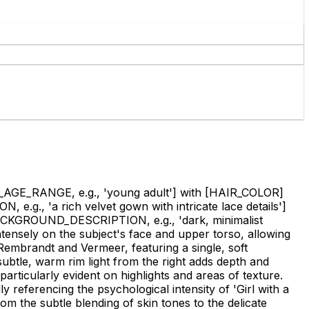
AGE_RANGE, e.g., 'young adult']
with
[HAIR_COLOR]
.g., 'a rich velvet gown with intricate lace details']
CKGROUND_DESCRIPTION, e.g., 'dark, minimalist
ntensely on the subject's face and upper torso, allowing
Rembrandt and Vermeer, featuring a single, soft
subtle, warm rim light from the right adds depth and
 particularly evident on highlights and areas of texture.
 referencing the psychological intensity of 'Girl with a
rom the subtle blending of skin tones to the delicate