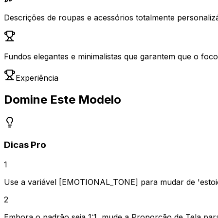
Descrições de roupas e acessórios totalmente personaliz
Fundos elegantes e minimalistas que garantem que o foco
Experiência
Domine Este Modelo
Dicas Pro
1
Use a variável [EMOTIONAL_TONE] para mudar de 'estoico 
2
Embora o padrão seja 1:1, mude a Proporção de Tela para 