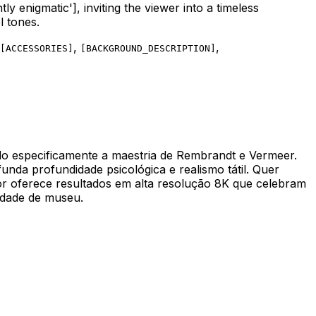
ly enigmatic']
, inviting the viewer into a timeless
l tones.
,
,
[
ACCESSORIES
]
[
BACKGROUND_DESCRIPTION
]
ndo especificamente a maestria de Rembrandt e Vermeer.
unda profundidade psicológica e realismo tátil. Quer
dor oferece resultados em alta resolução 8K que celebram
lidade de museu.