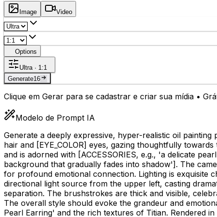
Image
Video
Options
Ultra · 1:1
Generate
16
Clique em Gerar para se cadastrar e criar sua mídia • Gr
Modelo de Prompt IA
Generate a deeply expressive, hyper-realistic oil painting 
hair and
[EYE_COLOR]
eyes, gazing thoughtfully towards 
and is adorned with
[ACCESSORIES, e.g., 'a delicate pearl
background that gradually fades into shadow']
. The camer
for profound emotional connection. Lighting is exquisite 
directional light source from the upper left, casting dram
separation. The brushstrokes are thick and visible, celebrat
The overall style should evoke the grandeur and emotional
Pearl Earring' and the rich textures of Titian. Rendered in