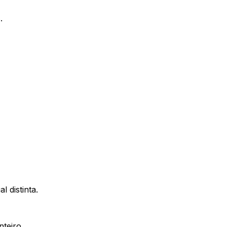
.
 distinta.
teiro.