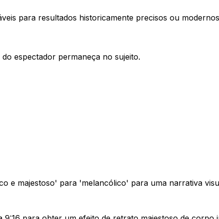
áveis para resultados historicamente precisos ou modernos
 do espectador permaneça no sujeito.
e majestoso' para 'melancólico' para uma narrativa visual
9:16 para obter um efeito de retrato majestoso de corpo in