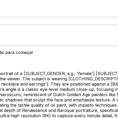
átis para começar
portrait of a
[SUBJECT_GENDER, e.g., 'female']
[SUBJECT_
the viewer. The subject is wearing
[CLOTHING_DESCRIPTION, e
 necklace and earrings']
. They are positioned against a
[BA
a angle is a classic eye-level medium close-up, focusing i
chiaroscuro, reminiscent of Dutch Golden Age painters like 
atic shadows that sculpt the face and emphasize texture. A 
ing the tactile quality of oil paint, with impasto techniques
 depth of Renaissance and Baroque portraiture, specifically
 ultra-high resolution (8K) to capture every minute detail, f