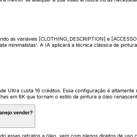
zando as variáveis [CLOTHING_DESCRIPTION] e [ACCESSORIE
ata minimalistas'. A IA aplicará a técnica clássica de pin
e Ultra custa 16 créditos. Essa configuração é altamente
lhes em 8K que tornam o estilo de pintura a óleo renascent
lanejo vender?
ndo esses retratos a óleo, vem com plenos direitos de uso