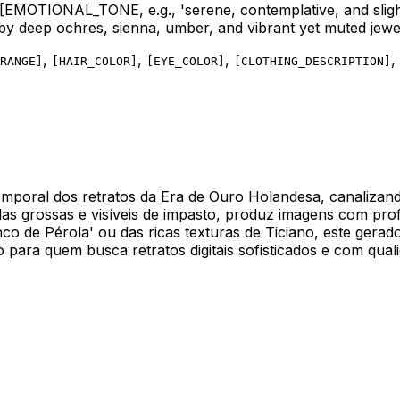
[EMOTIONAL_TONE, e.g., 'serene, contemplative, and slight
d by deep ochres, sienna, umber, and vibrant yet muted jewe
,
,
,
,
RANGE
]
[
HAIR_COLOR
]
[
EYE_COLOR
]
[
CLOTHING_DESCRIPTION
]
atemporal dos retratos da Era de Ouro Holandesa, canaliza
das grossas e visíveis de impasto, produz imagens com prof
co de Pérola' ou das ricas texturas de Ticiano, este gera
to para quem busca retratos digitais sofisticados e com qua