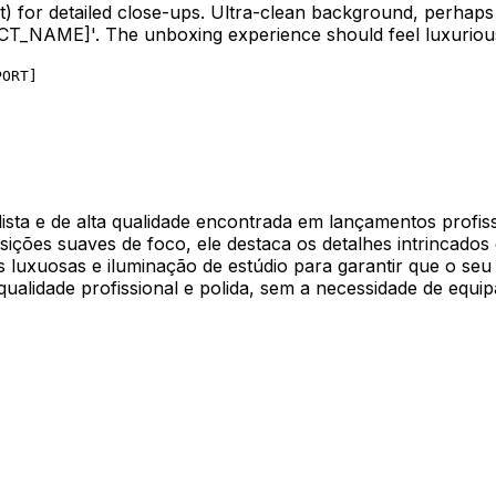
for detailed close-ups. Ultra-clean background, perhaps a 
CT_NAME]
'. The unboxing experience should feel luxuriou
PORT
]
alista e de alta qualidade encontrada em lançamentos prof
ansições suaves de foco, ele destaca os detalhes intrinca
 luxuosas e iluminação de estúdio para garantir que o seu
ualidade profissional e polida, sem a necessidade de equ