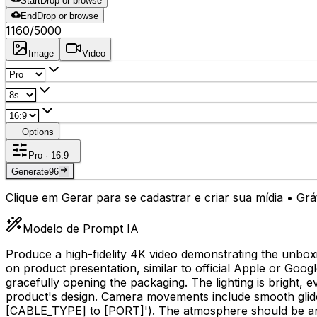
Start
Drop or browse
End
Drop or browse
1160
/5000
Image
Video
Options
Pro · 16:9
Generate
96
Clique em Gerar para se cadastrar e criar sua mídia • Gr
Modelo de Prompt IA
Produce a high-fidelity 4K video demonstrating the unboxin
on product presentation, similar to official Apple or Goog
gracefully opening the packaging. The lighting is bright, e
product's design. Camera movements include smooth glides,
[CABLE_TYPE]
to
[PORT]
'). The atmosphere should be ant