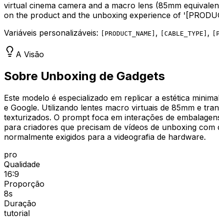
virtual cinema camera and a macro lens (85mm equivalent) 
on the product and the unboxing experience of '
[PRODU
Variáveis personalizáveis:
,
,
[
PRODUCT_NAME
]
[
CABLE_TYPE
]
[
A Visão
Sobre Unboxing de Gadgets
Este modelo é especializado em replicar a estética minim
e Google. Utilizando lentes macro virtuais de 85mm e tr
texturizados. O prompt foca em interações de embalagens
para criadores que precisam de vídeos de unboxing com q
normalmente exigidos para a videografia de hardware.
pro
Qualidade
16:9
Proporção
8
s
Duração
tutorial