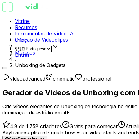
Vitrine
Recursos
Ferramentas de Vídeo IA
Criação de Videoclipes
Início
/
Modelos
Entrar
/
Unboxing de Gadgets
vídeo
advanced
cinematic
professional
Gerador de Vídeos de Unboxing com 
Crie vídeos elegantes de unboxing de tecnologia no est
iluminação de estúdio em 4K.
4.8 de 1.758 criadores
Grátis para começar
Atual
Keyframes
optional
· guide how your video starts and end