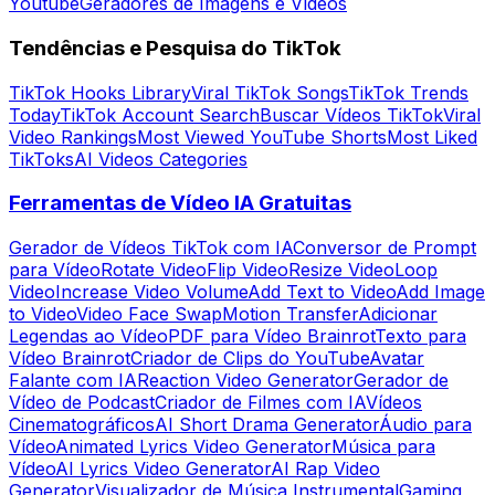
Youtube
Geradores de Imagens e Vídeos
Tendências e Pesquisa do TikTok
TikTok Hooks Library
Viral TikTok Songs
TikTok Trends
Today
TikTok Account Search
Buscar Vídeos TikTok
Viral
Video Rankings
Most Viewed YouTube Shorts
Most Liked
TikToks
AI Videos Categories
Ferramentas de Vídeo IA Gratuitas
Gerador de Vídeos TikTok com IA
Conversor de Prompt
para Vídeo
Rotate Video
Flip Video
Resize Video
Loop
Video
Increase Video Volume
Add Text to Video
Add Image
to Video
Video Face Swap
Motion Transfer
Adicionar
Legendas ao Vídeo
PDF para Vídeo Brainrot
Texto para
Vídeo Brainrot
Criador de Clips do YouTube
Avatar
Falante com IA
Reaction Video Generator
Gerador de
Vídeo de Podcast
Criador de Filmes com IA
Vídeos
Cinematográficos
AI Short Drama Generator
Áudio para
Vídeo
Animated Lyrics Video Generator
Música para
Vídeo
AI Lyrics Video Generator
AI Rap Video
Generator
Visualizador de Música Instrumental
Gaming