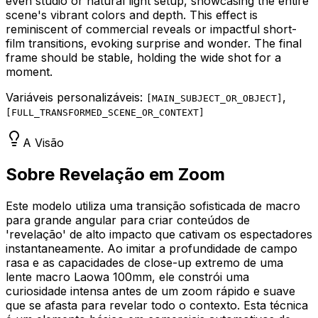
even studio or natural light setup, showcasing the entire
scene's vibrant colors and depth. This effect is
reminiscent of commercial reveals or impactful short-
film transitions, evoking surprise and wonder. The final
frame should be stable, holding the wide shot for a
moment.
Variáveis personalizáveis:
,
[
MAIN_SUBJECT_OR_OBJECT
]
[
FULL_TRANSFORMED_SCENE_OR_CONTEXT
]
A Visão
Sobre Revelação em Zoom
Este modelo utiliza uma transição sofisticada de macro
para grande angular para criar conteúdos de
'revelação' de alto impacto que cativam os espectadores
instantaneamente. Ao imitar a profundidade de campo
rasa e as capacidades de close-up extremo de uma
lente macro Laowa 100mm, ele constrói uma
curiosidade intensa antes de um zoom rápido e suave
que se afasta para revelar todo o contexto. Esta técnica