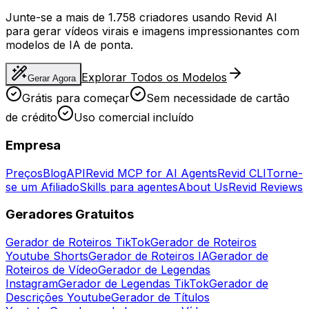
Junte-se a mais de 1.758 criadores usando Revid AI
para gerar vídeos virais e imagens impressionantes com
modelos de IA de ponta.
Explorar Todos os Modelos
Gerar Agora
Grátis para começar
Sem necessidade de cartão
de crédito
Uso comercial incluído
Empresa
Preços
Blog
API
Revid MCP for AI Agents
Revid CLI
Torne-
se um Afiliado
Skills para agentes
About Us
Revid Reviews
Geradores Gratuitos
Gerador de Roteiros TikTok
Gerador de Roteiros
Youtube Shorts
Gerador de Roteiros IA
Gerador de
Roteiros de Vídeo
Gerador de Legendas
Instagram
Gerador de Legendas TikTok
Gerador de
Descrições Youtube
Gerador de Títulos