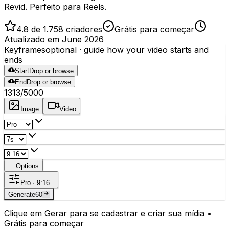
Revid. Perfeito para Reels.
4.8 de 1.758 criadores
Grátis para começar
Atualizado em June 2026
Keyframes
optional
· guide how your video starts and
ends
Start
Drop or browse
End
Drop or browse
1313
/5000
Image
Video
Options
Pro · 9:16
Generate
60
Clique em Gerar para se cadastrar e criar sua mídia •
Grátis para começar