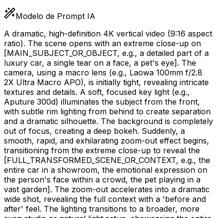
Modelo de Prompt IA
A dramatic, high-definition 4K vertical video (9:16 aspect
ratio). The scene opens with an extreme close-up on
[MAIN_SUBJECT_OR_OBJECT, e.g., a detailed part of a
luxury car, a single tear on a face, a pet's eye]
. The
camera, using a macro lens (e.g., Laowa 100mm f/2.8
2X Ultra Macro APO), is initially tight, revealing intricate
textures and details. A soft, focused key light (e.g.,
Aputure 300d) illuminates the subject from the front,
with subtle rim lighting from behind to create separation
and a dramatic silhouette. The background is completely
out of focus, creating a deep bokeh. Suddenly, a
smooth, rapid, and exhilarating zoom-out effect begins,
transitioning from the extreme close-up to reveal the
[FULL_TRANSFORMED_SCENE_OR_CONTEXT, e.g., the
entire car in a showroom, the emotional expression on
the person's face within a crowd, the pet playing in a
vast garden]
. The zoom-out accelerates into a dramatic
wide shot, revealing the full context with a 'before and
after' feel. The lighting transitions to a broader, more