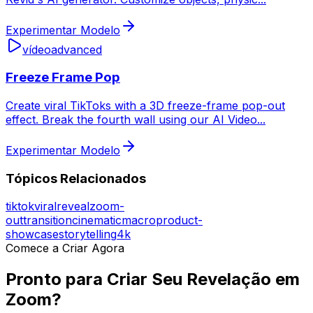
Experimentar Modelo
vídeo
advanced
Freeze Frame Pop
Create viral TikToks with a 3D freeze-frame pop-out
effect. Break the fourth wall using our AI Video
...
Experimentar Modelo
Tópicos Relacionados
tiktok
viral
reveal
zoom-
out
transition
cinematic
macro
product-
showcase
storytelling
4k
Comece a Criar Agora
Pronto para Criar Seu Revelação em
Zoom?