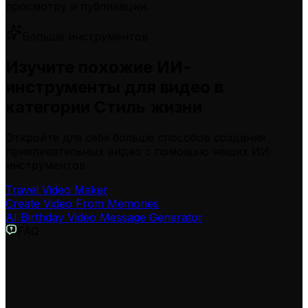
просмотру и публикации.
Больше инструментов
Изучите похожие ИИ-
инструменты для видео в
категории Стиль жизни
Откройте для себя больше способов создания
привлекательных видео с помощью наших ИИ-
инструментов
Travel Video Maker
Create Video From Memories
AI Birthday Video Message Generator
FAQ
Что такое Wedding Video Maker?