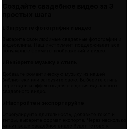
Создайте свадебное видео за 3
простых шага
Загрузите фотографии и видео
1
Выберите свои любимые свадебные фотографии и
видеоклипы. Наш инструмент поддерживает все
популярные форматы изображений и видео.
Выберите музыку и стиль
2
Добавьте романтическую музыку из нашей
библиотеки или загрузите свою. Выберите стиль
переходов и эффектов для создания идеального
свадебного видео.
Настройте и экспортируйте
3
Отрегулируйте длительность, добавьте текст и
титры, выберите формат экспорта. Через несколько
минут ваше свадебное видео будет готово к