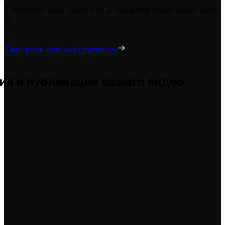
Transform your lyrics into a complete music video with
AI
Смотреть все инструменты
ия и публикации вашего видео
ы и помогает вам адаптировать их для ваших собстве
елями