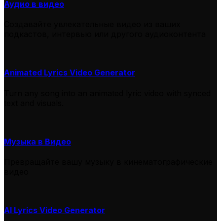
Аудио в видео
Создавайте увлекательные видео из ваших
подкастов, интервью или другого аудиоконтента
Animated Lyrics Video Generator
Turn any song into an animated lyric video with synced
text and visuals.
Музыка в Видео
Превращайте вашу музыку в кинематографические
видео
AI Lyrics Video Generator