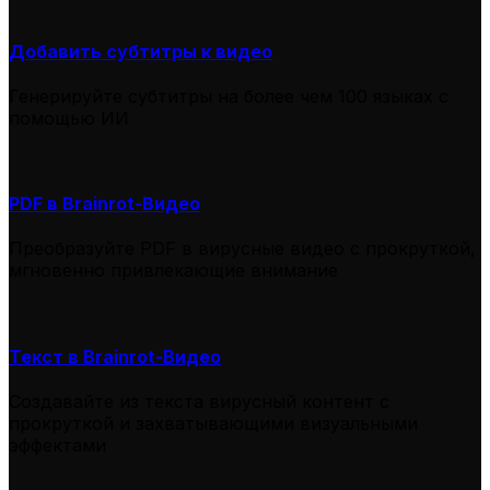
Добавить субтитры к видео
Генерируйте субтитры на более чем 100 языках с
помощью ИИ
PDF в Brainrot-Видео
Преобразуйте PDF в вирусные видео с прокруткой,
мгновенно привлекающие внимание
Текст в Brainrot-Видео
Создавайте из текста вирусный контент с
прокруткой и захватывающими визуальными
эффектами