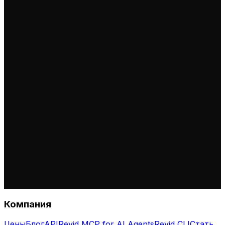
Компания
Цены
Блог
API
Revid MCP for AI Agents
Revid CLI
Стать