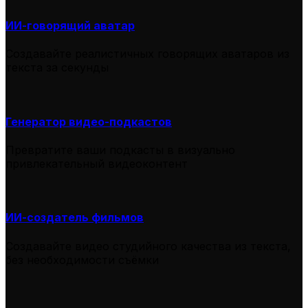
ИИ-говорящий аватар
Создавайте реалистичных говорящих аватаров из
текста за секунды
Генератор видео-подкастов
Превратите ваши подкасты в визуально
привлекательный видеоконтент
ИИ-создатель фильмов
Создавайте видео студийного качества из текста,
без необходимости съёмки