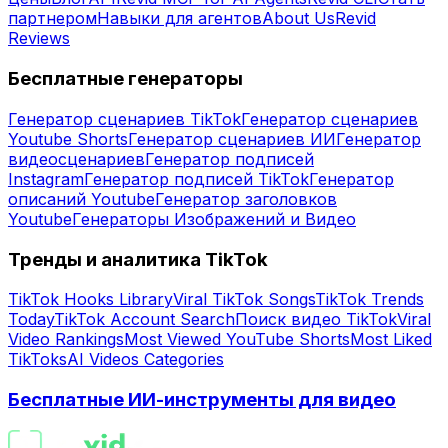
партнером
Навыки для агентов
About Us
Revid
Reviews
Бесплатные генераторы
Генератор сценариев TikTok
Генератор сценариев
Youtube Shorts
Генератор сценариев ИИ
Генератор
видеосценариев
Генератор подписей
Instagram
Генератор подписей TikTok
Генератор
описаний Youtube
Генератор заголовков
Youtube
Генераторы Изображений и Видео
Тренды и аналитика TikTok
TikTok Hooks Library
Viral TikTok Songs
TikTok Trends
Today
TikTok Account Search
Поиск видео TikTok
Viral
Video Rankings
Most Viewed YouTube Shorts
Most Liked
TikToks
AI Videos Categories
Бесплатные ИИ-инструменты для видео