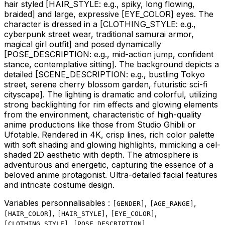
hair styled
[HAIR_STYLE: e.g., spiky, long flowing,
braided]
and large, expressive
[EYE_COLOR]
eyes. The
character is dressed in a
[CLOTHING_STYLE: e.g.,
cyberpunk street wear, traditional samurai armor,
magical girl outfit]
and posed dynamically
[POSE_DESCRIPTION: e.g., mid-action jump, confident
stance, contemplative sitting]
. The background depicts a
detailed
[SCENE_DESCRIPTION: e.g., bustling Tokyo
street, serene cherry blossom garden, futuristic sci-fi
cityscape]
. The lighting is dramatic and colorful, utilizing
strong backlighting for rim effects and glowing elements
from the environment, characteristic of high-quality
anime productions like those from Studio Ghibli or
Ufotable. Rendered in 4K, crisp lines, rich color palette
with soft shading and glowing highlights, mimicking a cel-
shaded 2D aesthetic with depth. The atmosphere is
adventurous and energetic, capturing the essence of a
beloved anime protagonist. Ultra-detailed facial features
and intricate costume design.
Variables personnalisables :
,
,
[
GENDER
]
[
AGE_RANGE
]
,
,
,
[
HAIR_COLOR
]
[
HAIR_STYLE
]
[
EYE_COLOR
]
,
,
[
CLOTHING_STYLE
]
[
POSE_DESCRIPTION
]