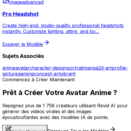
image
advanced
Pro Headshot
Create high-end, studio-quality professional headshots
instantly. Customize lighting, attire, and bo
...
Essayer le Modèle
Sujets Associés
anime
avatar
character-design
portrait
manga
2d-art
profile-
picture
gaming
concept-art
vibrant
Commencez à Créer Maintenant
Prêt à Créer Votre Avatar Anime ?
Rejoignez plus de 1 758 créateurs utilisant Revid AI pour
générer des vidéos virales et des images
époustouflantes avec des modèles IA de pointe.
Parcourir Tous les Modèles