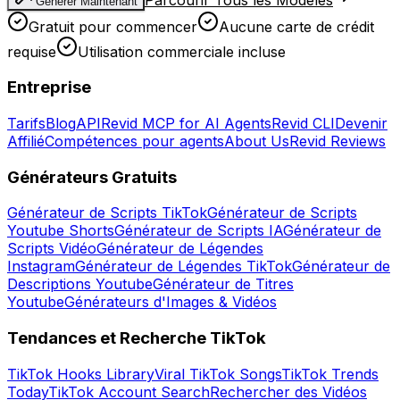
Générer Maintenant
Gratuit pour commencer
Aucune carte de crédit
requise
Utilisation commerciale incluse
Entreprise
Tarifs
Blog
API
Revid MCP for AI Agents
Revid CLI
Devenir
Affilié
Compétences pour agents
About Us
Revid Reviews
Générateurs Gratuits
Générateur de Scripts TikTok
Générateur de Scripts
Youtube Shorts
Générateur de Scripts IA
Générateur de
Scripts Vidéo
Générateur de Légendes
Instagram
Générateur de Légendes TikTok
Générateur de
Descriptions Youtube
Générateur de Titres
Youtube
Générateurs d'Images & Vidéos
Tendances et Recherche TikTok
TikTok Hooks Library
Viral TikTok Songs
TikTok Trends
Today
TikTok Account Search
Rechercher des Vidéos