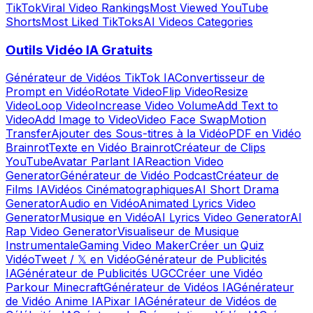
TikTok
Viral Video Rankings
Most Viewed YouTube
Shorts
Most Liked TikToks
AI Videos Categories
Outils Vidéo IA Gratuits
Générateur de Vidéos TikTok IA
Convertisseur de
Prompt en Vidéo
Rotate Video
Flip Video
Resize
Video
Loop Video
Increase Video Volume
Add Text to
Video
Add Image to Video
Video Face Swap
Motion
Transfer
Ajouter des Sous-titres à la Vidéo
PDF en Vidéo
Brainrot
Texte en Vidéo Brainrot
Créateur de Clips
YouTube
Avatar Parlant IA
Reaction Video
Generator
Générateur de Vidéo Podcast
Créateur de
Films IA
Vidéos Cinématographiques
AI Short Drama
Generator
Audio en Vidéo
Animated Lyrics Video
Generator
Musique en Vidéo
AI Lyrics Video Generator
AI
Rap Video Generator
Visualiseur de Musique
Instrumentale
Gaming Video Maker
Créer un Quiz
Vidéo
Tweet / 𝕏 en Vidéo
Générateur de Publicités
IA
Générateur de Publicités UGC
Créer une Vidéo
Parkour Minecraft
Générateur de Vidéos IA
Générateur
de Vidéo Anime IA
Pixar IA
Générateur de Vidéos de