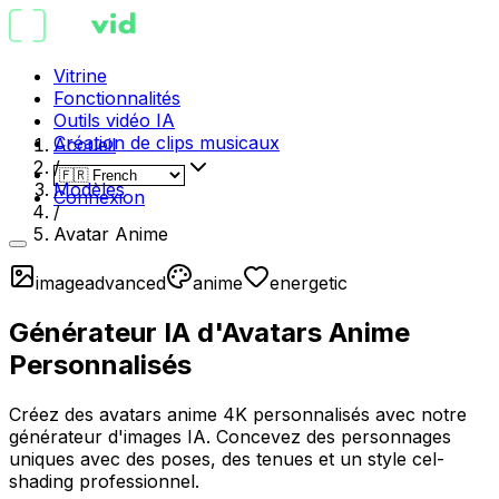
Vitrine
Fonctionnalités
Outils vidéo IA
Création de clips musicaux
Accueil
/
Modèles
Connexion
/
Avatar Anime
image
advanced
anime
energetic
Générateur IA d'Avatars Anime
Personnalisés
Créez des avatars anime 4K personnalisés avec notre
générateur d'images IA. Concevez des personnages
uniques avec des poses, des tenues et un style cel-
shading professionnel.