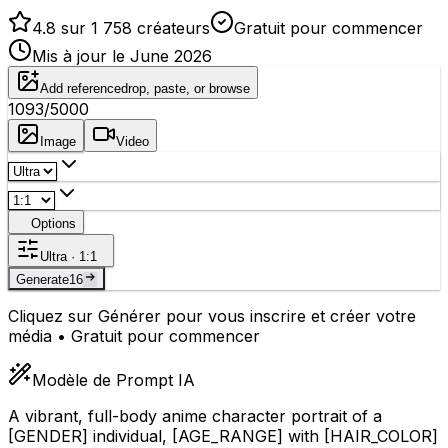
4.8 sur 1 758 créateurs
Gratuit pour commencer
Mis à jour le June 2026
Add reference
drop, paste, or browse
1093
/5000
Image
Video
Options
Ultra · 1:1
Generate
16
Cliquez sur Générer pour vous inscrire et créer votre
média • Gratuit pour commencer
Modèle de Prompt IA
A vibrant, full-body anime character portrait of a
[GENDER]
individual,
[AGE_RANGE]
with
[HAIR_COLOR]