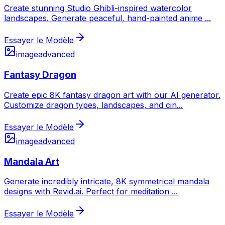
Create stunning Studio Ghibli-inspired watercolor
landscapes. Generate peaceful, hand-painted anime
...
Essayer le Modèle
image
advanced
Fantasy Dragon
Create epic 8K fantasy dragon art with our AI generator.
Customize dragon types, landscapes, and cin
...
Essayer le Modèle
image
advanced
Mandala Art
Generate incredibly intricate, 8K symmetrical mandala
designs with Revid.ai. Perfect for meditation
...
Essayer le Modèle