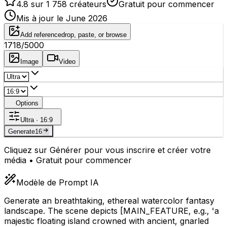
4.8 sur 1 758 créateurs
Gratuit pour commencer
Mis à jour le June 2026
Add reference
drop, paste, or browse
1718
/5000
Image
Video
Options
Ultra · 16:9
Generate
16
Cliquez sur Générer pour vous inscrire et créer votre
média • Gratuit pour commencer
Modèle de Prompt IA
Generate an breathtaking, ethereal watercolor fantasy
landscape. The scene depicts
[MAIN_FEATURE, e.g., 'a
majestic floating island crowned with ancient, gnarled