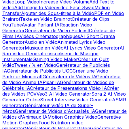
Video
Loop Video
Increase Video Volume
Add Text to
Video
Add Image to Video
Video Face Swap
Motion
Transfer
Ajouter des Sous-titres à la Vidéo
PDF en Vidéo
Brainrot
Texte en Vidéo Brainrot
Créateur de Clips
YouTube
Avatar Parlant IA
Reaction Video
Generator
Générateur de Vidéo Podcast
Créateur de
Films IA
Vidéos Cinématographiques
AI Short Drama
Generator
Audio en Vidéo
Animated Lyrics Video
Generator
Musique en Vidéo
AI Lyrics Video Generator
AI
Rap Video Generator
Visualiseur de Musique
Instrumentale
Gaming Video Maker
Créer un Quiz
Vidéo
Tweet / 𝕏 en Vidéo
Générateur de Publicités
IA
Générateur de Publicités UGC
Créer une Vidéo
Parkour Minecraft
Générateur de Vidéos IA
Générateur
de Vidéo Anime IA
Pixar IA
Générateur de Vidéos de
Célébrités IA
Créateur de Présentations Vidéo IA
Créer
des Vidéos POV
Veo3 AI Video Generator
Sora 2 AI Video
Generator Online
Street Interview Video Generator
ASMR
Generator
Générateur Vidéo IA de Super-
héros
Générateur de Vidéos d'Actualités IA
Générateur de
Vidéos d'Animaux IA
Motion Graphics Video
Generative
Motion Graphics
Food Nutrition Video
Generator
Générateur de Brainrot Italien
Générateur de