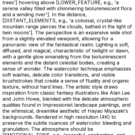
trees']
hovering above
[LOWER_FEATURE, e.g., 'a
serene valley filled with shimmering bioluminescent flora
and a winding river']
. In the distance,
[DISTANT_ELEMENTS, e.g., 'a colossal, crystal-like
mountain range pierces the clouds, bathed in the light of
twin moons']
. The perspective is an expansive wide shot
from a slightly elevated viewpoint, allowing for a
panoramic view of the fantastical realm. Lighting is soft,
diffused, and magical, characteristic of twilight or dawn,
with a gentle glow emanating from the bioluminescent
elements and the distant celestial bodies, creating a
sense of wonder. The watercolor technique emphasizes
soft washes, delicate color transitions, and visible
brushstrokes that create a sense of fluidity and organic
texture, without hard lines. The artistic style draws
inspiration from classic fantasy illustrators like Alan Lee
and John Howe, blended with the delicate atmospheric
qualities found in Impressionist landscape paintings, and
the whimsical, dreamlike aesthetic of Hayao Miyazaki's
backgrounds. Rendered in high resolution (4K) to
preserve the subtle nuances of watercolor bleeding and
granulation. The atmosphere should be
[EMOTIONAL_TONE, e.g., 'peaceful, enchanting, and