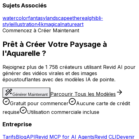
Sujets Associés
watercolor
fantasy
landscape
ethereal
ghibli-
style
illustration
4k
magical
nature
art
Commencez à Créer Maintenant
Prêt à Créer Votre Paysage à
l'Aquarelle ?
Rejoignez plus de 1 758 créateurs utilisant Revid AI pour
générer des vidéos virales et des images
époustouflantes avec des modèles IA de pointe.
Parcourir Tous les Modèles
Générer Maintenant
Gratuit pour commencer
Aucune carte de crédit
requise
Utilisation commerciale incluse
Entreprise
Tarifs
Blog
API
Revid MCP for AI Agents
Revid CLI
Devenir