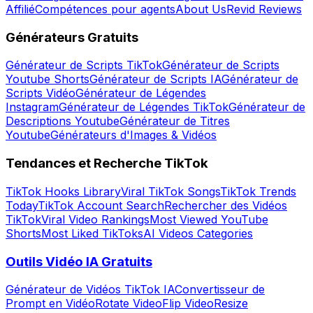
Affilié
Compétences pour agents
About Us
Revid Reviews
Générateurs Gratuits
Générateur de Scripts TikTok
Générateur de Scripts
Youtube Shorts
Générateur de Scripts IA
Générateur de
Scripts Vidéo
Générateur de Légendes
Instagram
Générateur de Légendes TikTok
Générateur de
Descriptions Youtube
Générateur de Titres
Youtube
Générateurs d'Images & Vidéos
Tendances et Recherche TikTok
TikTok Hooks Library
Viral TikTok Songs
TikTok Trends
Today
TikTok Account Search
Rechercher des Vidéos
TikTok
Viral Video Rankings
Most Viewed YouTube
Shorts
Most Liked TikToks
AI Videos Categories
Outils Vidéo IA Gratuits
Générateur de Vidéos TikTok IA
Convertisseur de
Prompt en Vidéo
Rotate Video
Flip Video
Resize