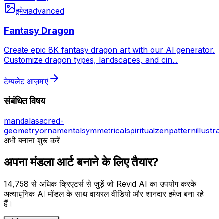
इमेज
advanced
Fantasy Dragon
Create epic 8K fantasy dragon art with our AI generator.
Customize dragon types, landscapes, and cin
...
टेम्पलेट आज़माएं
संबंधित विषय
mandala
sacred-
geometry
ornamental
symmetrical
spiritual
zen
pattern
illustr
अभी बनाना शुरू करें
अपना मंडला आर्ट बनाने के लिए तैयार?
14,758 से अधिक क्रिएटर्स से जुड़ें जो Revid AI का उपयोग करके
अत्याधुनिक AI मॉडल के साथ वायरल वीडियो और शानदार इमेज बना रहे
हैं।