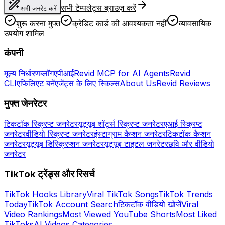
सभी टेम्पलेट्स ब्राउज़ करें
अभी जनरेट करें
शुरू करना मुफ्त
क्रेडिट कार्ड की आवश्यकता नहीं
व्यावसायिक
उपयोग शामिल
कंपनी
मूल्य निर्धारण
ब्लॉग
एपीआई
Revid MCP for AI Agents
Revid
CLI
एफिलिएट बनें
एजेंट्स के लिए स्किल्स
About Us
Revid Reviews
मुफ्त जेनरेटर
टिकटॉक स्क्रिप्ट जनरेटर
यूट्यूब शॉर्ट्स स्क्रिप्ट जनरेटर
एआई स्क्रिप्ट
जनरेटर
वीडियो स्क्रिप्ट जनरेटर
इंस्टाग्राम कैप्शन जनरेटर
टिकटॉक कैप्शन
जनरेटर
यूट्यूब डिस्क्रिप्शन जनरेटर
यूट्यूब टाइटल जनरेटर
छवि और वीडियो
जनरेटर
TikTok ट्रेंड्स और रिसर्च
TikTok Hooks Library
Viral TikTok Songs
TikTok Trends
Today
TikTok Account Search
टिकटॉक वीडियो खोजें
Viral
Video Rankings
Most Viewed YouTube Shorts
Most Liked
TikToks
AI Videos Categories