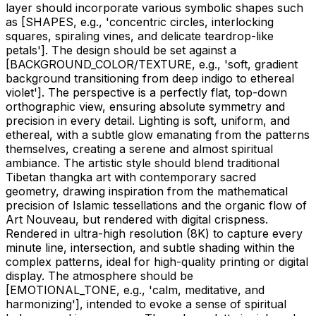
layer should incorporate various symbolic shapes such
as
[SHAPES, e.g., 'concentric circles, interlocking
squares, spiraling vines, and delicate teardrop-like
petals']
. The design should be set against a
[BACKGROUND_COLOR/TEXTURE, e.g., 'soft, gradient
background transitioning from deep indigo to ethereal
violet']
. The perspective is a perfectly flat, top-down
orthographic view, ensuring absolute symmetry and
precision in every detail. Lighting is soft, uniform, and
ethereal, with a subtle glow emanating from the patterns
themselves, creating a serene and almost spiritual
ambiance. The artistic style should blend traditional
Tibetan thangka art with contemporary sacred
geometry, drawing inspiration from the mathematical
precision of Islamic tessellations and the organic flow of
Art Nouveau, but rendered with digital crispness.
Rendered in ultra-high resolution (8K) to capture every
minute line, intersection, and subtle shading within the
complex patterns, ideal for high-quality printing or digital
display. The atmosphere should be
[EMOTIONAL_TONE, e.g., 'calm, meditative, and
harmonizing']
, intended to evoke a sense of spiritual