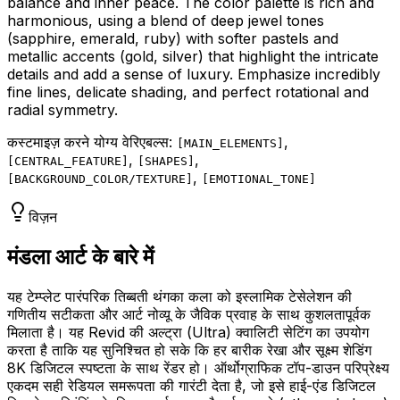
balance and inner peace. The color palette is rich and
harmonious, using a blend of deep jewel tones
(sapphire, emerald, ruby) with softer pastels and
metallic accents (gold, silver) that highlight the intricate
details and add a sense of luxury. Emphasize incredibly
fine lines, delicate shading, and perfect rotational and
radial symmetry.
कस्टमाइज़ करने योग्य वेरिएबल्स:
,
[
MAIN_ELEMENTS
]
,
,
[
CENTRAL_FEATURE
]
[
SHAPES
]
,
[
BACKGROUND_COLOR/TEXTURE
]
[
EMOTIONAL_TONE
]
विज़न
मंडला आर्ट के बारे में
यह टेम्प्लेट पारंपरिक तिब्बती थंगका कला को इस्लामिक टेसेलेशन की
गणितीय सटीकता और आर्ट नोव्यू के जैविक प्रवाह के साथ कुशलतापूर्वक
मिलाता है। यह Revid की अल्ट्रा (Ultra) क्वालिटी सेटिंग का उपयोग
करता है ताकि यह सुनिश्चित हो सके कि हर बारीक रेखा और सूक्ष्म शेडिंग
8K डिजिटल स्पष्टता के साथ रेंडर हो। ऑर्थोग्राफिक टॉप-डाउन परिप्रेक्ष्य
एकदम सही रेडियल समरूपता की गारंटी देता है, जो इसे हाई-एंड डिजिटल