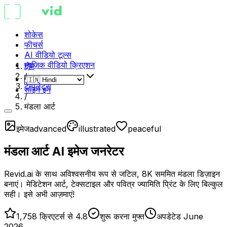
शोकेस
फीचर्स
AI वीडियो टूल्स
म्यूज़िक वीडियो क्रिएशन
होम
/
टेम्पलेट्स
साइन इन
/
मंडला आर्ट
इमेज
advanced
illustrated
peaceful
मंडला आर्ट AI इमेज जनरेटर
Revid.ai के साथ अविश्वसनीय रूप से जटिल, 8K सममित मंडला डिज़ाइन
बनाएं। मेडिटेशन आर्ट, टेक्सटाइल और पवित्र ज्यामिति प्रिंट के लिए बिल्कुल
सही। इसे अभी आज़माएं!
1,758 क्रिएटर्स से 4.8
शुरू करना मुफ्त
अपडेटेड June
2026