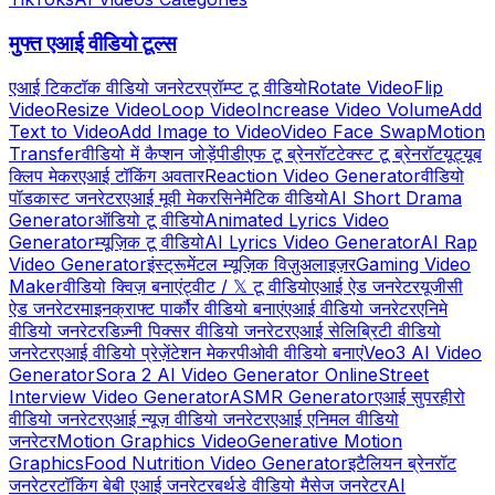
मुफ्त एआई वीडियो टूल्स
एआई टिकटॉक वीडियो जनरेटर
प्रॉम्प्ट टू वीडियो
Rotate Video
Flip
Video
Resize Video
Loop Video
Increase Video Volume
Add
Text to Video
Add Image to Video
Video Face Swap
Motion
Transfer
वीडियो में कैप्शन जोड़ें
पीडीएफ टू ब्रेनरॉट
टेक्स्ट टू ब्रेनरॉट
यूट्यूब
क्लिप मेकर
एआई टॉकिंग अवतार
Reaction Video Generator
वीडियो
पॉडकास्ट जनरेटर
एआई मूवी मेकर
सिनेमैटिक वीडियो
AI Short Drama
Generator
ऑडियो टू वीडियो
Animated Lyrics Video
Generator
म्यूज़िक टू वीडियो
AI Lyrics Video Generator
AI Rap
Video Generator
इंस्ट्रूमेंटल म्यूज़िक विज़ुअलाइज़र
Gaming Video
Maker
वीडियो क्विज़ बनाएं
ट्वीट / 𝕏 टू वीडियो
एआई ऐड जनरेटर
यूजीसी
ऐड जनरेटर
माइनक्राफ्ट पार्कौर वीडियो बनाएं
एआई वीडियो जनरेटर
एनिमे
वीडियो जनरेटर
डिज़्नी पिक्सर वीडियो जनरेटर
एआई सेलिब्रिटी वीडियो
जनरेटर
एआई वीडियो प्रेज़ेंटेशन मेकर
पीओवी वीडियो बनाएं
Veo3 AI Video
Generator
Sora 2 AI Video Generator Online
Street
Interview Video Generator
ASMR Generator
एआई सुपरहीरो
वीडियो जनरेटर
एआई न्यूज़ वीडियो जनरेटर
एआई एनिमल वीडियो
जनरेटर
Motion Graphics Video
Generative Motion
Graphics
Food Nutrition Video Generator
इटैलियन ब्रेनरॉट
जनरेटर
टॉकिंग बेबी एआई जनरेटर
बर्थडे वीडियो मैसेज जनरेटर
AI