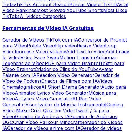
Today
TikTok Account Search
Buscar Vídeos TikTok
Viral
Video Rankings
Most Viewed YouTube Shorts
Most Liked
TikToks
AI Videos Categories
Ferramentas de Vídeo IA Gratuitas
Gerador de Vídeos TikTok com IA
Conversor de Prompt
para Vídeo
Rotate Video
Flip Video
Resize Video
Loop
Video
Increase Video Volume
Add Text to Video
Add Image
to Video
Video Face Swap
Motion Transfer
Adicionar
Legendas ao Vídeo
PDF para Vídeo Brainrot
Texto para
Vídeo Brainrot
Criador de Clips do YouTube
Avatar
Falante com IA
Reaction Video Generator
Gerador de
Vídeo de Podcast
Criador de Filmes com IA
Vídeos
Cinematográficos
AI Short Drama Generator
Áudio para
Vídeo
Animated Lyrics Video Generator
Música para
Vídeo
AI Lyrics Video Generator
AI Rap Video
Generator
Visualizador de Música Instrumental
Gaming
Video Maker
Criar Quiz em Vídeo
Tweet / 𝕏 para
Vídeo
Gerador de Anúncios IA
Gerador de Anúncios
UGC
Criar Vídeo Parkour Minecraft
Gerador de Vídeos
IA
Gerador de vídeos anime com IA
Gerador de vídeos