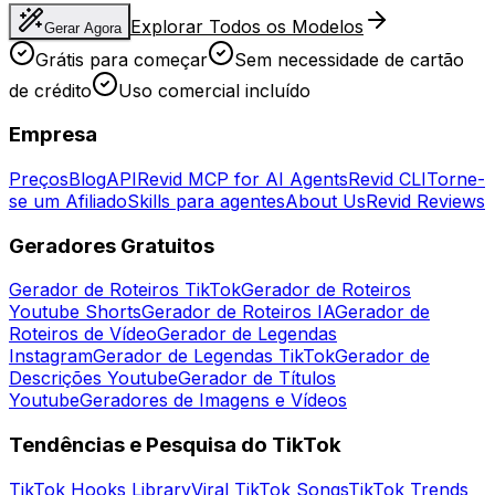
Explorar Todos os Modelos
Gerar Agora
Grátis para começar
Sem necessidade de cartão
de crédito
Uso comercial incluído
Empresa
Preços
Blog
API
Revid MCP for AI Agents
Revid CLI
Torne-
se um Afiliado
Skills para agentes
About Us
Revid Reviews
Geradores Gratuitos
Gerador de Roteiros TikTok
Gerador de Roteiros
Youtube Shorts
Gerador de Roteiros IA
Gerador de
Roteiros de Vídeo
Gerador de Legendas
Instagram
Gerador de Legendas TikTok
Gerador de
Descrições Youtube
Gerador de Títulos
Youtube
Geradores de Imagens e Vídeos
Tendências e Pesquisa do TikTok
TikTok Hooks Library
Viral TikTok Songs
TikTok Trends