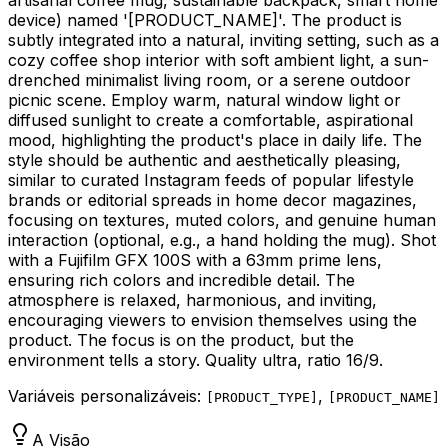
device) named '
[PRODUCT_NAME]
'. The product is
subtly integrated into a natural, inviting setting, such as a
cozy coffee shop interior with soft ambient light, a sun-
drenched minimalist living room, or a serene outdoor
picnic scene. Employ warm, natural window light or
diffused sunlight to create a comfortable, aspirational
mood, highlighting the product's place in daily life. The
style should be authentic and aesthetically pleasing,
similar to curated Instagram feeds of popular lifestyle
brands or editorial spreads in home decor magazines,
focusing on textures, muted colors, and genuine human
interaction (optional, e.g., a hand holding the mug). Shot
with a Fujifilm GFX 100S with a 63mm prime lens,
ensuring rich colors and incredible detail. The
atmosphere is relaxed, harmonious, and inviting,
encouraging viewers to envision themselves using the
product. The focus is on the product, but the
environment tells a story. Quality ultra, ratio 16/9.
Variáveis personalizáveis:
,
[
PRODUCT_TYPE
]
[
PRODUCT_NAME
]
A Visão