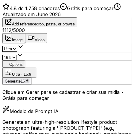
4.8 de 1.758 criadores
Grátis para começar
Atualizado em June 2026
Add reference
drop, paste, or browse
1112
/5000
Image
Video
Options
Ultra · 16:9
Generate
16
Clique em Gerar para se cadastrar e criar sua mídia •
Grátis para começar
Modelo de Prompt IA
Generate an ultra-high-resolution lifestyle product
photograph featuring a '
[PRODUCT_TYPE]
' (e.g.,
artisanal coffee mug, sustainable backpack, smart home