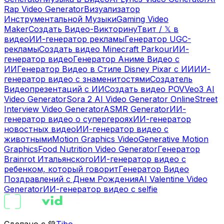
Rap Video Generator
Визуализатор
Инструментальной Музыки
Gaming Video
Maker
Создать Видео-Викторину
Твит / 𝕏 в
видео
ИИ-генератор рекламы
Генератор UGC-
рекламы
Создать видео Minecraft Parkour
ИИ-
генератор видео
Генератор Аниме Видео с
ИИ
Генератор Видео в Стиле Disney Pixar с ИИ
ИИ-
генератор видео с знаменитостями
Создатель
Видеопрезентаций с ИИ
Создать видео POV
Veo3 AI
Video Generator
Sora 2 AI Video Generator Online
Street
Interview Video Generator
ASMR Generator
ИИ-
генератор видео о супергероях
ИИ-генератор
новостных видео
ИИ-генератор видео с
животными
Motion Graphics Video
Generative Motion
Graphics
Food Nutrition Video Generator
Генератор
Brainrot Итальянского
ИИ-генератор видео с
ребенком, который говорит
Генератор Видео
Поздравлений с Днем Рождения
AI Valentine Video
Generator
ИИ-генератор видео с selfie
Сделано с 💚
Tibo