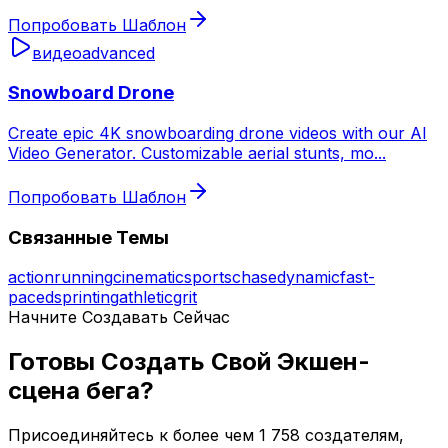
Попробовать Шаблон
видео
advanced
Snowboard Drone
Create epic 4K snowboarding drone videos with our AI
Video Generator. Customizable aerial stunts, mo
...
Попробовать Шаблон
Связанные Темы
action
running
cinematic
sports
chase
dynamic
fast-
paced
sprinting
athletic
grit
Начните Создавать Сейчас
Готовы Создать Свой Экшен-
сцена бега?
Присоединяйтесь к более чем 1 758 создателям,