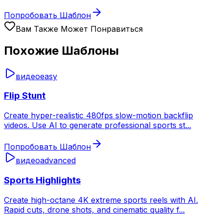
Попробовать Шаблон
Вам Также Может Понравиться
Похожие Шаблоны
видео
easy
Flip Stunt
Create hyper-realistic 480fps slow-motion backflip
videos. Use AI to generate professional sports st
...
Попробовать Шаблон
видео
advanced
Sports Highlights
Create high-octane 4K extreme sports reels with AI.
Rapid cuts, drone shots, and cinematic quality f
...