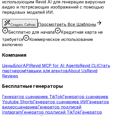
использующим Revid AI для генерации вирусных
видео и потрясающих изображений с помощью
передовых моделей ИИ.
Просмотреть Все Шаблоны
Создать Сейчас
Бесплатно для начала
Кредитная карта не
требуется
Коммерческое использование
включено
Компания
Цены
Блог
API
Revid MCP for AI Agents
Revid CLI
Стать
партнером
Навыки для агентов
About Us
Revid
Reviews
Бесплатные генераторы
Генератор сценариев TikTok
Генератор сценариев
Youtube Shorts
Генератор сценариев ИИ
Генератор
видеосценариев
Генератор подписей
Instagram
Генератор подписей TikTok
Генератор