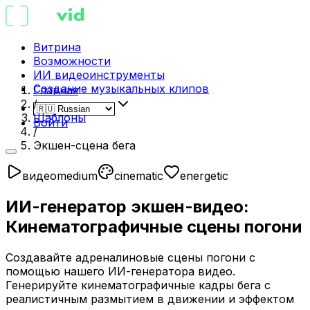
Витрина
Возможности
ИИ видеоинструменты
Создание музыкальных клипов
Главная
/
Шаблоны
Войти
/
Экшен-сцена бега
видео
medium
cinematic
energetic
ИИ-генератор экшен-видео:
Кинематографичные сцены погони
Создавайте адреналиновые сцены погони с
помощью нашего ИИ-генератора видео.
Генерируйте кинематографичные кадры бега с
реалистичным размытием в движении и эффектом