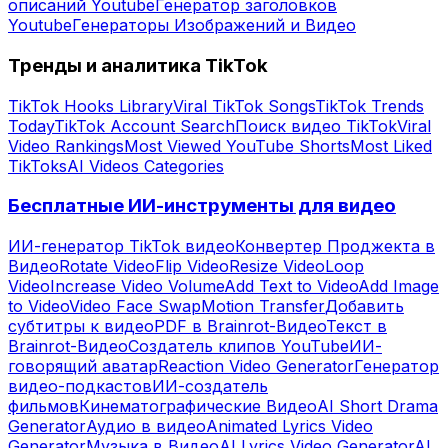
описаний Youtube
Генератор заголовков
Youtube
Генераторы Изображений и Видео
Тренды и аналитика TikTok
TikTok Hooks Library
Viral TikTok Songs
TikTok Trends
Today
TikTok Account Search
Поиск видео TikTok
Viral
Video Rankings
Most Viewed YouTube Shorts
Most Liked
TikToks
AI Videos Categories
Бесплатные ИИ-инструменты для видео
ИИ-генератор TikTok видео
Конвертер Проджекта в
Видео
Rotate Video
Flip Video
Resize Video
Loop
Video
Increase Video Volume
Add Text to Video
Add Image
to Video
Video Face Swap
Motion Transfer
Добавить
субтитры к видео
PDF в Brainrot-Видео
Текст в
Brainrot-Видео
Создатель клипов YouTube
ИИ-
говорящий аватар
Reaction Video Generator
Генератор
видео-подкастов
ИИ-создатель
фильмов
Кинематографические Видео
AI Short Drama
Generator
Аудио в видео
Animated Lyrics Video
Generator
Музыка в Видео
AI Lyrics Video Generator
AI