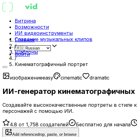
Витрина
Возможности
ИИ видеоинструменты
Создание музыкальных клипов
Главная
/
Шаблоны
Войти
/
Кинематографичный портрет
изображение
easy
cinematic
dramatic
ИИ-генератор кинематографичных 
Создавайте высококачественные портреты в стиле к
персонажей с помощью ИИ.
4.8 от 1,758 создателей
Бесплатно для начала
Add reference
drop, paste, or browse