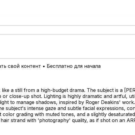
ть свой контент • Бесплатно для начала
 like a still from a high-budget drama. The subject is a
[PER
r close-up shot. Lighting is highly dramatic and artful, utili
 light to manage shadows, inspired by Roger Deakins' work.
e subject's intense gaze and subtle facial expressions, conv
oft color grading with muted tones, and a slightly desaturate
 hair strand with 'photography' quality, as if shot on an 