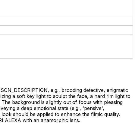
SON_DESCRIPTION, e.g., brooding detective, enigmatic
zing a soft key light to sculpt the face, a hard rim light to
 The background is slightly out of focus with pleasing
eying a deep emotional state (e.g., 'pensive',
d look should be applied to enhance the filmic quality.
ARRI ALEXA with an anamorphic lens.