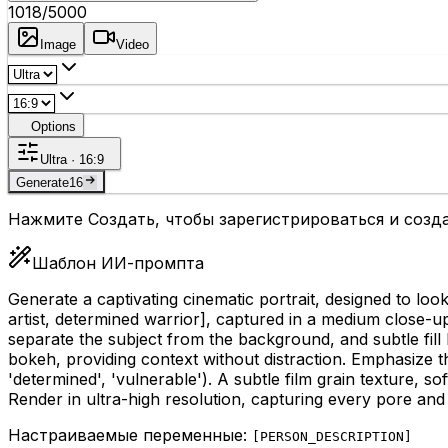
1018
/5000
Image
Video
Options
Ultra · 16:9
Generate
16
Нажмите Создать, чтобы зарегистрироваться и созда
Шаблон ИИ-промпта
Generate a captivating cinematic portrait, designed to look
artist, determined warrior]
, captured in a medium close-up o
separate the subject from the background, and subtle fill
bokeh, providing context without distraction. Emphasize th
'determined', 'vulnerable'). A subtle film grain texture, s
Render in ultra-high resolution, capturing every pore and
Настраиваемые переменные:
[
PERSON_DESCRIPTION
]