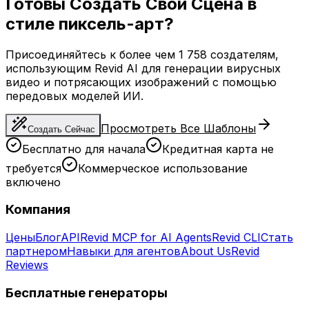
Готовы Создать Свой Сцена в
стиле пиксель-арт?
Присоединяйтесь к более чем 1 758 создателям,
использующим Revid AI для генерации вирусных
видео и потрясающих изображений с помощью
передовых моделей ИИ.
Просмотреть Все Шаблоны
Создать Сейчас
Бесплатно для начала
Кредитная карта не
требуется
Коммерческое использование
включено
Компания
Цены
Блог
API
Revid MCP for AI Agents
Revid CLI
Стать
партнером
Навыки для агентов
About Us
Revid
Reviews
Бесплатные генераторы