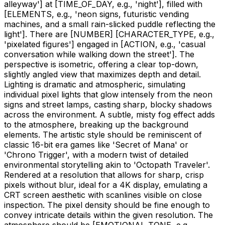
alleyway']
at
[TIME_OF_DAY, e.g., 'night']
, filled with
[ELEMENTS, e.g., 'neon signs, futuristic vending
machines, and a small rain-slicked puddle reflecting the
light']
. There are
[NUMBER]
[CHARACTER_TYPE, e.g.,
'pixelated figures']
engaged in
[ACTION, e.g., 'casual
conversation while walking down the street']
. The
perspective is isometric, offering a clear top-down,
slightly angled view that maximizes depth and detail.
Lighting is dramatic and atmospheric, simulating
individual pixel lights that glow intensely from the neon
signs and street lamps, casting sharp, blocky shadows
across the environment. A subtle, misty fog effect adds
to the atmosphere, breaking up the background
elements. The artistic style should be reminiscent of
classic 16-bit era games like 'Secret of Mana' or
'Chrono Trigger', with a modern twist of detailed
environmental storytelling akin to 'Octopath Traveler'.
Rendered at a resolution that allows for sharp, crisp
pixels without blur, ideal for a 4K display, emulating a
CRT screen aesthetic with scanlines visible on close
inspection. The pixel density should be fine enough to
convey intricate details within the given resolution. The
atmosphere should be
[EMOTIONAL_TONE, e.g.,