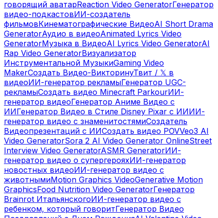
говорящий аватар
Reaction Video Generator
Генератор
видео-подкастов
ИИ-создатель
фильмов
Кинематографические Видео
AI Short Drama
Generator
Аудио в видео
Animated Lyrics Video
Generator
Музыка в Видео
AI Lyrics Video Generator
AI
Rap Video Generator
Визуализатор
Инструментальной Музыки
Gaming Video
Maker
Создать Видео-Викторину
Твит / 𝕏 в
видео
ИИ-генератор рекламы
Генератор UGC-
рекламы
Создать видео Minecraft Parkour
ИИ-
генератор видео
Генератор Аниме Видео с
ИИ
Генератор Видео в Стиле Disney Pixar с ИИ
ИИ-
генератор видео с знаменитостями
Создатель
Видеопрезентаций с ИИ
Создать видео POV
Veo3 AI
Video Generator
Sora 2 AI Video Generator Online
Street
Interview Video Generator
ASMR Generator
ИИ-
генератор видео о супергероях
ИИ-генератор
новостных видео
ИИ-генератор видео с
животными
Motion Graphics Video
Generative Motion
Graphics
Food Nutrition Video Generator
Генератор
Brainrot Итальянского
ИИ-генератор видео с
ребенком, который говорит
Генератор Видео