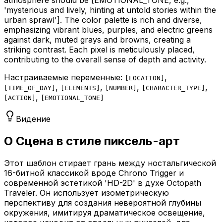
'mysterious and lively, hinting at untold stories within the
urban sprawl']
. The color palette is rich and diverse,
emphasizing vibrant blues, purples, and electric greens
against dark, muted grays and browns, creating a
striking contrast. Each pixel is meticulously placed,
contributing to the overall sense of depth and activity.
Настраиваемые переменные:
,
[
LOCATION
]
,
,
,
,
[
TIME_OF_DAY
]
[
ELEMENTS
]
[
NUMBER
]
[
CHARACTER_TYPE
]
,
[
ACTION
]
[
EMOTIONAL_TONE
]
Видение
О Сцена в стиле пиксель-арт
Этот шаблон стирает грань между ностальгической
16-битной классикой вроде Chrono Trigger и
современной эстетикой 'HD-2D' в духе Octopath
Traveler. Он использует изометрическую
перспективу для создания невероятной глубины
окружения, имитируя драматическое освещение,