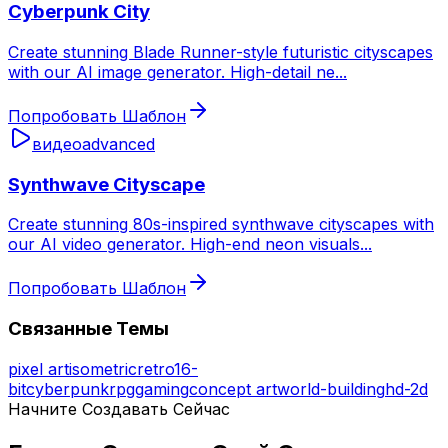
Cyberpunk City
Create stunning Blade Runner-style futuristic cityscapes
with our AI image generator. High-detail ne
...
Попробовать Шаблон
видео
advanced
Synthwave Cityscape
Create stunning 80s-inspired synthwave cityscapes with
our AI video generator. High-end neon visuals
...
Попробовать Шаблон
Связанные Темы
pixel art
isometric
retro
16-
bit
cyberpunk
rpg
gaming
concept art
world-building
hd-2d
Начните Создавать Сейчас