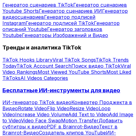
Генератор сценариев TikTok
Генератор сценариев
Youtube Shorts
Генератор сценариев ИИ
Генератор
видеосценариев
Генератор подписей
Instagram
Генератор подписей TikTok
Генератор
описаний Youtube
Генератор заголовков
Youtube
Генераторы Изображений и Видео
Тренды и аналитика TikTok
TikTok Hooks Library
Viral TikTok Songs
TikTok Trends
Today
TikTok Account Search
Поиск видео TikTok
Viral
Video Rankings
Most Viewed YouTube Shorts
Most Liked
TikToks
AI Videos Categories
Бесплатные ИИ-инструменты для видео
ИИ-генератор TikTok видео
Конвертер Проджекта в
Видео
Rotate Video
Flip Video
Resize Video
Loop
Video
Increase Video Volume
Add Text to Video
Add Image
to Video
Video Face Swap
Motion Transfer
Добавить
субтитры к видео
PDF в Brainrot-Видео
Текст в
Brainrot-Видео
Создатель клипов YouTube
ИИ-