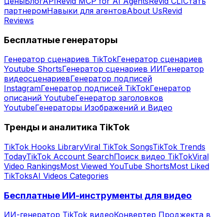
Цены
Блог
API
Revid MCP for AI Agents
Revid CLI
Стать
партнером
Навыки для агентов
About Us
Revid
Reviews
Бесплатные генераторы
Генератор сценариев TikTok
Генератор сценариев
Youtube Shorts
Генератор сценариев ИИ
Генератор
видеосценариев
Генератор подписей
Instagram
Генератор подписей TikTok
Генератор
описаний Youtube
Генератор заголовков
Youtube
Генераторы Изображений и Видео
Тренды и аналитика TikTok
TikTok Hooks Library
Viral TikTok Songs
TikTok Trends
Today
TikTok Account Search
Поиск видео TikTok
Viral
Video Rankings
Most Viewed YouTube Shorts
Most Liked
TikToks
AI Videos Categories
Бесплатные ИИ-инструменты для видео
ИИ-генератор TikTok видео
Конвертер Проджекта в