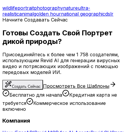
wildlife
portrait
photography
nature
ultra-
realistic
animal
golden hour
national geographic
dslr
Начните Создавать Сейчас
Готовы Создать Свой Портрет
дикой природы?
Присоединяйтесь к более чем 1 758 создателям,
использующим Revid AI для генерации вирусных
видео и потрясающих изображений с помощью
передовых моделей ИИ.
Просмотреть Все Шаблоны
Создать Сейчас
Бесплатно для начала
Кредитная карта не
требуется
Коммерческое использование
включено
Компания