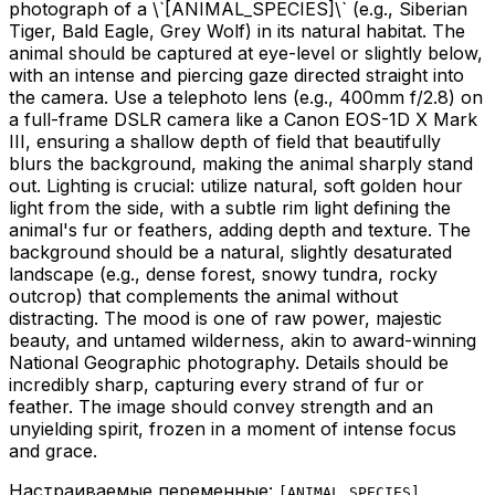
photograph of a \`
[ANIMAL_SPECIES]
\` (e.g., Siberian
Tiger, Bald Eagle, Grey Wolf) in its natural habitat. The
animal should be captured at eye-level or slightly below,
with an intense and piercing gaze directed straight into
the camera. Use a telephoto lens (e.g., 400mm f/2.8) on
a full-frame DSLR camera like a Canon EOS-1D X Mark
III, ensuring a shallow depth of field that beautifully
blurs the background, making the animal sharply stand
out. Lighting is crucial: utilize natural, soft golden hour
light from the side, with a subtle rim light defining the
animal's fur or feathers, adding depth and texture. The
background should be a natural, slightly desaturated
landscape (e.g., dense forest, snowy tundra, rocky
outcrop) that complements the animal without
distracting. The mood is one of raw power, majestic
beauty, and untamed wilderness, akin to award-winning
National Geographic photography. Details should be
incredibly sharp, capturing every strand of fur or
feather. The image should convey strength and an
unyielding spirit, frozen in a moment of intense focus
and grace.
Настраиваемые переменные:
[
ANIMAL_SPECIES
]