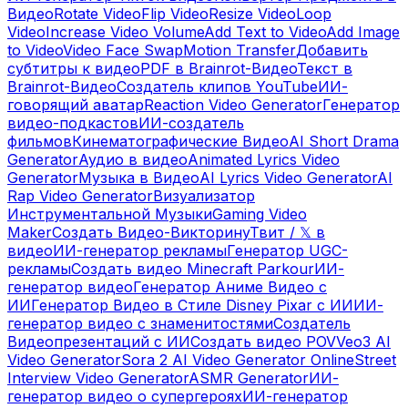
Видео
Rotate Video
Flip Video
Resize Video
Loop
Video
Increase Video Volume
Add Text to Video
Add Image
to Video
Video Face Swap
Motion Transfer
Добавить
субтитры к видео
PDF в Brainrot-Видео
Текст в
Brainrot-Видео
Создатель клипов YouTube
ИИ-
говорящий аватар
Reaction Video Generator
Генератор
видео-подкастов
ИИ-создатель
фильмов
Кинематографические Видео
AI Short Drama
Generator
Аудио в видео
Animated Lyrics Video
Generator
Музыка в Видео
AI Lyrics Video Generator
AI
Rap Video Generator
Визуализатор
Инструментальной Музыки
Gaming Video
Maker
Создать Видео-Викторину
Твит / 𝕏 в
видео
ИИ-генератор рекламы
Генератор UGC-
рекламы
Создать видео Minecraft Parkour
ИИ-
генератор видео
Генератор Аниме Видео с
ИИ
Генератор Видео в Стиле Disney Pixar с ИИ
ИИ-
генератор видео с знаменитостями
Создатель
Видеопрезентаций с ИИ
Создать видео POV
Veo3 AI
Video Generator
Sora 2 AI Video Generator Online
Street
Interview Video Generator
ASMR Generator
ИИ-
генератор видео о супергероях
ИИ-генератор