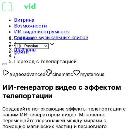
Витрина
Возможности
ИИ видеоинструменты
Создание музыкальных клипов
Главная
/
Шаблоны
Войти
/
Переход с телепортацией
видео
advanced
cinematic
mysterious
ИИ-генератор видео с эффектом
телепортации
Создавайте потрясающие эффекты телепортации с
нашим ИИ-генератором видео. Мгновенно
перемещайте персонажей между мирами с
помощью магических частиц и бесшовного