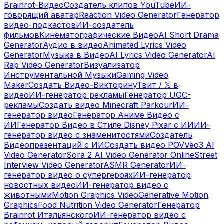
Brainrot-Видео
Создатель клипов YouTube
ИИ-
говорящий аватар
Reaction Video Generator
Генератор
видео-подкастов
ИИ-создатель
фильмов
Кинематографические Видео
AI Short Drama
Generator
Аудио в видео
Animated Lyrics Video
Generator
Музыка в Видео
AI Lyrics Video Generator
AI
Rap Video Generator
Визуализатор
Инструментальной Музыки
Gaming Video
Maker
Создать Видео-Викторину
Твит / 𝕏 в
видео
ИИ-генератор рекламы
Генератор UGC-
рекламы
Создать видео Minecraft Parkour
ИИ-
генератор видео
Генератор Аниме Видео с
ИИ
Генератор Видео в Стиле Disney Pixar с ИИ
ИИ-
генератор видео с знаменитостями
Создатель
Видеопрезентаций с ИИ
Создать видео POV
Veo3 AI
Video Generator
Sora 2 AI Video Generator Online
Street
Interview Video Generator
ASMR Generator
ИИ-
генератор видео о супергероях
ИИ-генератор
новостных видео
ИИ-генератор видео с
животными
Motion Graphics Video
Generative Motion
Graphics
Food Nutrition Video Generator
Генератор
Brainrot Итальянского
ИИ-генератор видео с