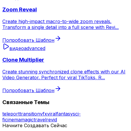
Zoom Reveal
Create high-impact macro-to-wide zoom reveals.
Transform a single detail into a full scene with Revi
...
Попробовать Шаблон
видео
advanced
Clone Multiplier
Create stunning synchronized clone effects with our AI
Video Generator. Perfect for viral TikToks, R
...
Попробовать Шаблон
Связанные Темы
teleport
transition
vfx
viral
fantasy
sci-
fi
cinema
magic
travel
revid
Начните Создавать Сейчас