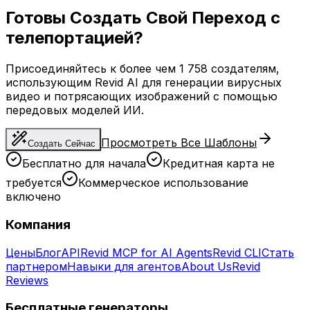
Готовы Создать Свой Переход с
телепортацией?
Присоединяйтесь к более чем 1 758 создателям,
использующим Revid AI для генерации вирусных
видео и потрясающих изображений с помощью
передовых моделей ИИ.
Просмотреть Все Шаблоны
Создать Сейчас
Бесплатно для начала
Кредитная карта не
требуется
Коммерческое использование
включено
Компания
Цены
Блог
API
Revid MCP for AI Agents
Revid CLI
Стать
партнером
Навыки для агентов
About Us
Revid
Reviews
Бесплатные генераторы