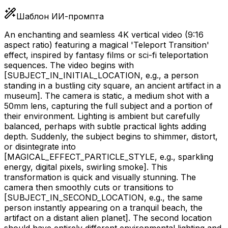
Шаблон ИИ-промпта
An enchanting and seamless 4K vertical video (9:16
aspect ratio) featuring a magical 'Teleport Transition'
effect, inspired by fantasy films or sci-fi teleportation
sequences. The video begins with
[SUBJECT_IN_INITIAL_LOCATION, e.g., a person
standing in a bustling city square, an ancient artifact in a
museum]
. The camera is static, a medium shot with a
50mm lens, capturing the full subject and a portion of
their environment. Lighting is ambient but carefully
balanced, perhaps with subtle practical lights adding
depth. Suddenly, the subject begins to shimmer, distort,
or disintegrate into
[MAGICAL_EFFECT_PARTICLE_STYLE, e.g., sparkling
energy, digital pixels, swirling smoke]
. This
transformation is quick and visually stunning. The
camera then smoothly cuts or transitions to
[SUBJECT_IN_SECOND_LOCATION, e.g., the same
person instantly appearing on a tranquil beach, the
artifact on a distant alien planet]
. The second location