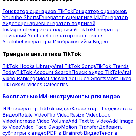
Генератор сценариев TikTok
Генератор сценариев
Youtube Shorts
Генератор сценариев ИИ
Генератор
видеосценариев
Генератор подписей
Instagram
Генератор подписей TikTok
Генератор
описаний Youtube
Генератор заголовков
Youtube
Генераторы Изображений и Видео
Тренды и аналитика TikTok
TikTok Hooks Library
Viral TikTok Songs
TikTok Trends
Today
TikTok Account Search
Поиск видео TikTok
Viral
Video Rankings
Most Viewed YouTube Shorts
Most Liked
TikToks
AI Videos Categories
Бесплатные ИИ-инструменты для видео
ИИ-генератор TikTok видео
Конвертер Проджекта в
Видео
Rotate Video
Flip Video
Resize Video
Loop
Video
Increase Video Volume
Add Text to Video
Add Image
to Video
Video Face Swap
Motion Transfer
Добавить
субтитры к видео
PDF в Brainrot-Видео
Текст в