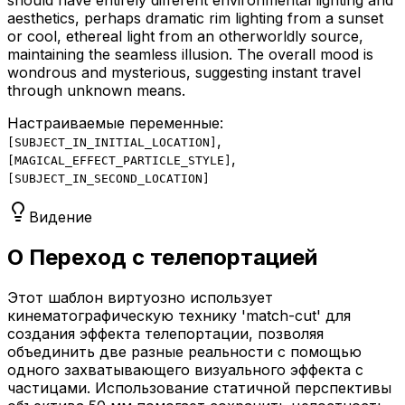
should have entirely different environmental lighting and
aesthetics, perhaps dramatic rim lighting from a sunset
or cool, ethereal light from an otherworldly source,
maintaining the seamless illusion. The overall mood is
wondrous and mysterious, suggesting instant travel
through unknown means.
Настраиваемые переменные:
,
[
SUBJECT_IN_INITIAL_LOCATION
]
,
[
MAGICAL_EFFECT_PARTICLE_STYLE
]
[
SUBJECT_IN_SECOND_LOCATION
]
Видение
О Переход с телепортацией
Этот шаблон виртуозно использует
кинематографическую технику 'match-cut' для
создания эффекта телепортации, позволяя
объединить две разные реальности с помощью
одного захватывающего визуального эффекта с
частицами. Использование статичной перспективы