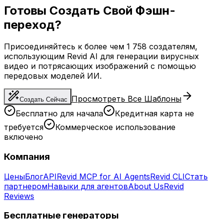
Готовы Создать Свой Фэшн-
переход?
Присоединяйтесь к более чем 1 758 создателям,
использующим Revid AI для генерации вирусных
видео и потрясающих изображений с помощью
передовых моделей ИИ.
Просмотреть Все Шаблоны
Создать Сейчас
Бесплатно для начала
Кредитная карта не
требуется
Коммерческое использование
включено
Компания
Цены
Блог
API
Revid MCP for AI Agents
Revid CLI
Стать
партнером
Навыки для агентов
About Us
Revid
Reviews
Бесплатные генераторы