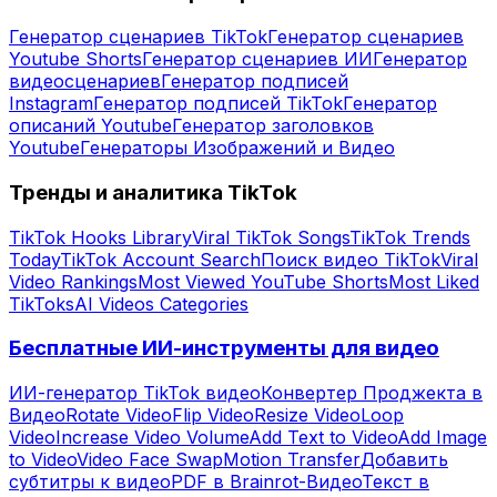
Генератор сценариев TikTok
Генератор сценариев
Youtube Shorts
Генератор сценариев ИИ
Генератор
видеосценариев
Генератор подписей
Instagram
Генератор подписей TikTok
Генератор
описаний Youtube
Генератор заголовков
Youtube
Генераторы Изображений и Видео
Тренды и аналитика TikTok
TikTok Hooks Library
Viral TikTok Songs
TikTok Trends
Today
TikTok Account Search
Поиск видео TikTok
Viral
Video Rankings
Most Viewed YouTube Shorts
Most Liked
TikToks
AI Videos Categories
Бесплатные ИИ-инструменты для видео
ИИ-генератор TikTok видео
Конвертер Проджекта в
Видео
Rotate Video
Flip Video
Resize Video
Loop
Video
Increase Video Volume
Add Text to Video
Add Image
to Video
Video Face Swap
Motion Transfer
Добавить
субтитры к видео
PDF в Brainrot-Видео
Текст в