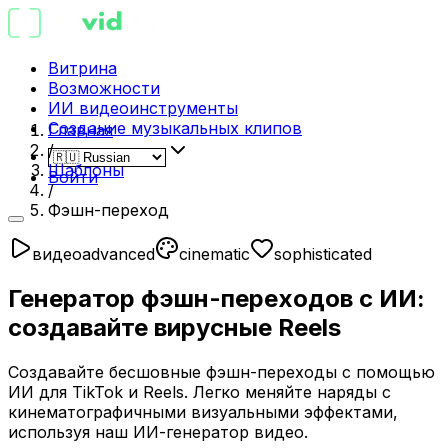
Витрина
Возможности
ИИ видеоинструменты
Создание музыкальных клипов
Главная
/
Шаблоны
Войти
/
Фэшн-переход
видео
advanced
cinematic
sophisticated
Генератор фэшн-переходов с ИИ:
создавайте вирусные Reels
Создавайте бесшовные фэшн-переходы с помощью
ИИ для TikTok и Reels. Легко меняйте наряды с
кинематографичными визуальными эффектами,
используя наш ИИ-генератор видео.