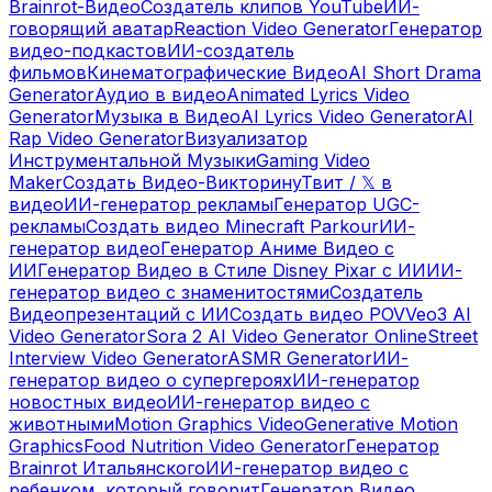
Brainrot-Видео
Создатель клипов YouTube
ИИ-
говорящий аватар
Reaction Video Generator
Генератор
видео-подкастов
ИИ-создатель
фильмов
Кинематографические Видео
AI Short Drama
Generator
Аудио в видео
Animated Lyrics Video
Generator
Музыка в Видео
AI Lyrics Video Generator
AI
Rap Video Generator
Визуализатор
Инструментальной Музыки
Gaming Video
Maker
Создать Видео-Викторину
Твит / 𝕏 в
видео
ИИ-генератор рекламы
Генератор UGC-
рекламы
Создать видео Minecraft Parkour
ИИ-
генератор видео
Генератор Аниме Видео с
ИИ
Генератор Видео в Стиле Disney Pixar с ИИ
ИИ-
генератор видео с знаменитостями
Создатель
Видеопрезентаций с ИИ
Создать видео POV
Veo3 AI
Video Generator
Sora 2 AI Video Generator Online
Street
Interview Video Generator
ASMR Generator
ИИ-
генератор видео о супергероях
ИИ-генератор
новостных видео
ИИ-генератор видео с
животными
Motion Graphics Video
Generative Motion
Graphics
Food Nutrition Video Generator
Генератор
Brainrot Итальянского
ИИ-генератор видео с
ребенком, который говорит
Генератор Видео