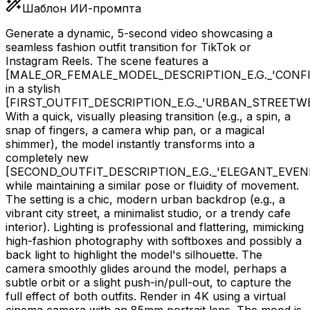
Шаблон ИИ-промпта
Generate a dynamic, 5-second video showcasing a
seamless fashion outfit transition for TikTok or
Instagram Reels. The scene features a
[MALE_OR_FEMALE_MODEL_DESCRIPTION_E.G._'CON
in a stylish
[FIRST_OUTFIT_DESCRIPTION_E.G._'URBAN_STREET
With a quick, visually pleasing transition (e.g., a spin, a
snap of fingers, a camera whip pan, or a magical
shimmer), the model instantly transforms into a
completely new
[SECOND_OUTFIT_DESCRIPTION_E.G._'ELEGANT_EVEN
while maintaining a similar pose or fluidity of movement.
The setting is a chic, modern urban backdrop (e.g., a
vibrant city street, a minimalist studio, or a trendy cafe
interior). Lighting is professional and flattering, mimicking
high-fashion photography with softboxes and possibly a
back light to highlight the model's silhouette. The
camera smoothly glides around the model, perhaps a
subtle orbit or a slight push-in/pull-out, to capture the
full effect of both outfits. Render in 4K using a virtual