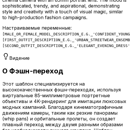
cinema camera with an 85mm portrait lens. The mood is
sophisticated, trendy, and aspirational, demonstrating
style and creativity with a touch of visual magic, similar
to high-production fashion campaigns.
Настраиваемые переменные:
[
MALE_OR_FEMALE_MODEL_DESCRIPTION_E.G._'CONFIDENT_YOUNG
[
FIRST_OUTFIT_DESCRIPTION_E.G._'URBAN_STREETWEAR_ENSEMB
[
SECOND_OUTFIT_DESCRIPTION_E.G._'ELEGANT_EVENING_DRESS'
Видение
О Фэшн-переход
Этот шаблон специализируется на
высококачественных фэшн-переходах, используя
виртуальные 85-миллиметровые портретные
объективы и 4K-рендеринг для имитации люксовых
модных кампаний. Благодаря кинематографичным
движениям камеры, таким как резкие панорамы
(whip pans) и орбитальные пролеты, он создает
плавный переход между двумя разными образами