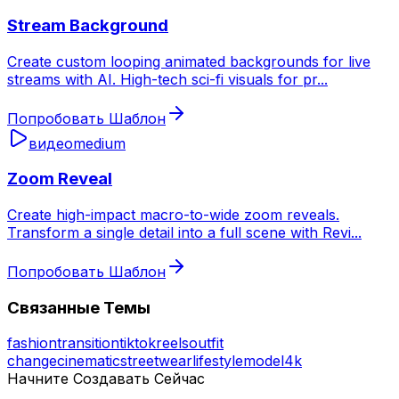
Stream Background
Create custom looping animated backgrounds for live
streams with AI. High-tech sci-fi visuals for pr
...
Попробовать Шаблон
видео
medium
Zoom Reveal
Create high-impact macro-to-wide zoom reveals.
Transform a single detail into a full scene with Revi
...
Попробовать Шаблон
Связанные Темы
fashion
transition
tiktok
reels
outfit
change
cinematic
streetwear
lifestyle
model
4k
Начните Создавать Сейчас