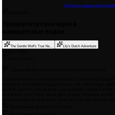
Изучить наши инструм
Магия ИИ
Превратите свои идеи в
невероятные видео
The Gentle Wolf's True Na...
Lily's Dutch Adventure
ВАША ИДЕЯ
Ваш промпт
Сценарий автоматически сгенерирован Revid
Lou discovered something incredible in the woods today t
monsters. But when Lou got closer, she saw a huge needl
terrible pain this whole time. Lou carefully pulled out th
and licking Lou's face like a giant puppy. All those st
brave enough to help them. Now Lou has the coolest best f
Визуальный формат
ИИ-видео
Визуальный стиль
Pixar