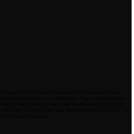
e crying, and everyone always said wolves were scary
wling at everyone who came near. The wolf was just in
the gentlest creature ever. He started wagging his tail
the meanest creatures are just hurt and need someone
ther every single day.