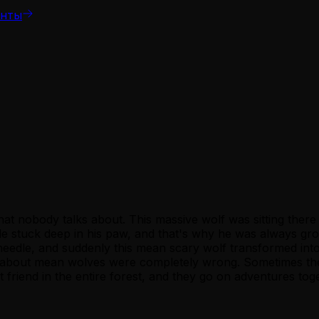
енты
hat nobody talks about. This massive wolf was sitting ther
e stuck deep in his paw, and that's why he was always gro
e needle, and suddenly this mean scary wolf transformed into 
ories about mean wolves were completely wrong. Sometimes 
riend in the entire forest, and they go on adventures toge