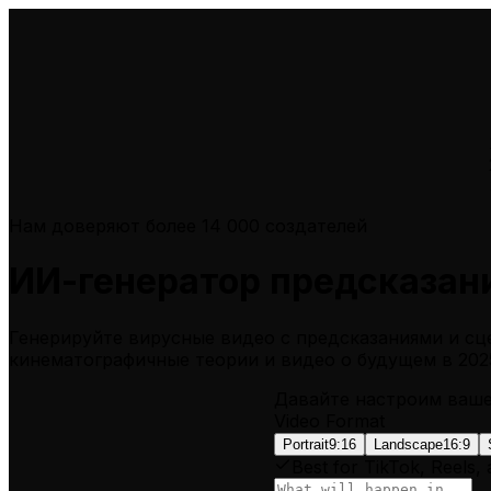
Нам доверяют более 14 000 создателей
ИИ-генератор предсказани
Генерируйте вирусные видео с предсказаниями и сц
кинематографичные теории и видео о будущем в 2025
Давайте настроим ваш
Video Format
Portrait
9:16
Landscape
16:9
Best for TikTok, Reels,