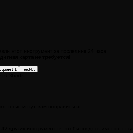
вали этот инструмент за последние 24 часа
дитная карта не требуется
)
Square
1:1
Feed
4:5
 and Shorts.
которые могут вам понравиться:
 42 других инструментов, чтобы создать именно то в