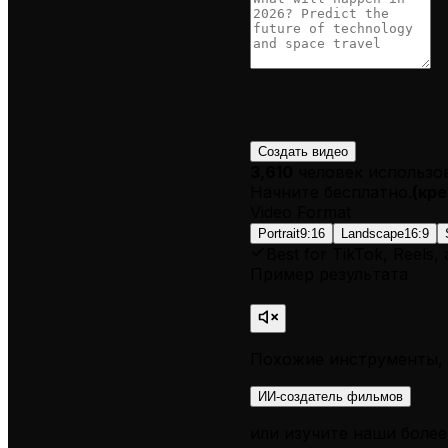
Создать видео
3,610
человек использо
Начните бесплатно.
(
кре
Video Format
Portrait
9:16
Landscape
16:9
Best for TikTok, Reels,
Пример результата
Похожие инструменты, 
ИИ-создатель фильмов
или изучите наши более