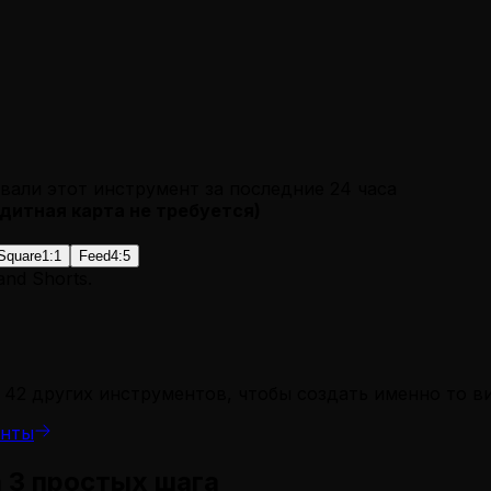
вали этот инструмент за последние 24 часа
дитная карта не требуется
)
Square
1:1
Feed
4:5
 and Shorts.
 42 других инструментов, чтобы создать именно то в
енты
 3 простых шага