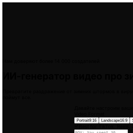
Нам доверяют более 14 000 создателей
ИИ-генератор видео про 
Превратите раздражение от зимних штормов в виру
поймут все.
Давайте настроим ваш
Video Format
Portrait
9:16
Landscape
16:9
Best for TikTok, Reels,