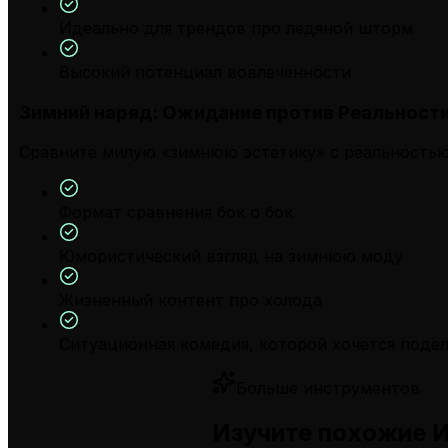
Идеально для трендов про ледяной шторм
Высокий потенциал вовлеченности
Зимний наряд: Ожидание против Реальност
Сравните милую «зимнюю эстетику» с реальностью,
Формат сравнения бок о бок
Юмористический взгляд на зимнюю моду
Жизненный контент про холода
Ситуационная комедия, которой хочется поде
Больше инструментов
Изучите похожие И