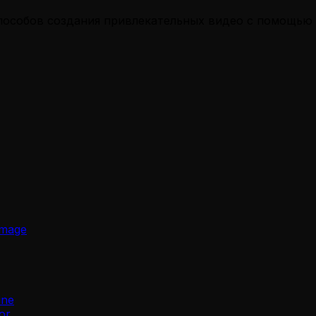
способов создания привлекательных видео с помощь
Image
ine
or