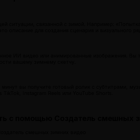
й ситуации, связанной с зимой. Например: «Попытка 
то описание для создания сценария и визуального ря
нное ИИ видео или анимированные изображения. Вы т
ости вашему зимнему скетчу.
о минут вы получите готовый ролик с субтитрами, му
ikTok, Instagram Reels или YouTube Shorts.
ать с помощью Создатель смешных 
Создатель смешных зимних видео