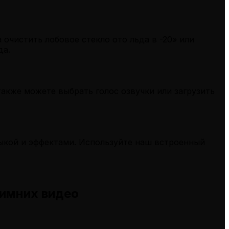
очистить лобовое стекло ото льда в -20» или
да.
акже можете выбрать голос озвучки или загрузить
зыкой и эффектами. Используйте наш встроенный
зимних видео