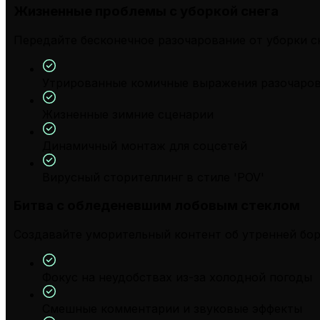
Жизненные проблемы с уборкой снега
Передайте бесконечное разочарование от уборки с
Утрированные комичные выражения разочаро
Жизненные зимние сценарии
Динамичный монтаж для соцсетей
Вирусный сторителлинг в стиле 'POV'
Битва с обледеневшим лобовым стеклом
Создавайте уморительный контент об утренней бор
Фокус на неудобствах из-за холодной погоды
Смешные комментарии и звуковые эффекты