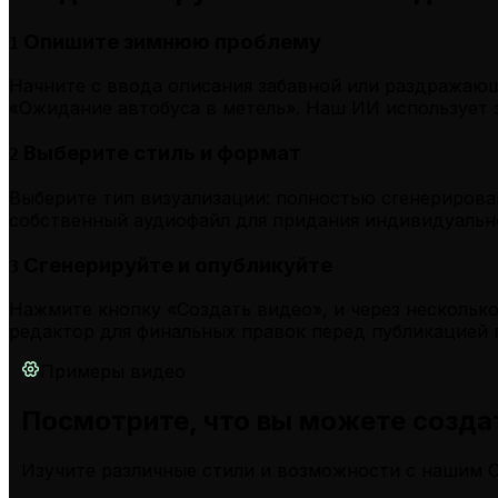
Опишите зимнюю проблему
1
Начните с ввода описания забавной или раздражающе
«Ожидание автобуса в метель». Наш ИИ использует э
Выберите стиль и формат
2
Выберите тип визуализации: полностью сгенерирова
собственный аудиофайл для придания индивидуальн
Сгенерируйте и опубликуйте
3
Нажмите кнопку «Создать видео», и через нескольк
редактор для финальных правок перед публикацией в T
Примеры видео
Посмотрите, что вы можете созд
Изучите различные стили и возможности с нашим 