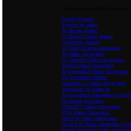
Откройте для себя больше 
Empty Project
Prompt to Video
AI Movie Maker
AI Movie Trailer Maker
Cinematic Videos
AI Short Drama Generator
AI Video Generator
AI Cartoon Video Generator
Anime Video Generator
AI Animation Video Generator
2D Animation Maker
Faceless AI Video Generator
Voiceover to Video AI
AI Animation Generator from 
AI Image Animator
ChatGPT Video Generator
POV Video Generator
Veo3 AI Video Generator
Sora 2 AI Video Generator Onl
Street Interview Video Generat