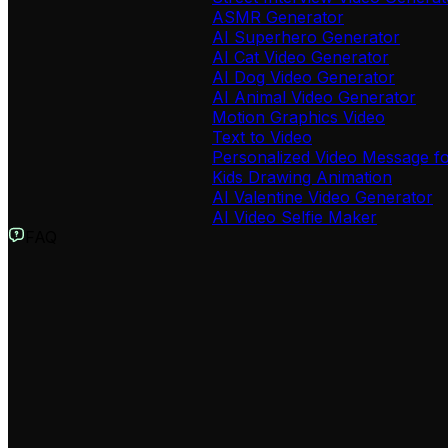
ASMR Generator
AI Superhero Generator
AI Cat Video Generator
AI Dog Video Generator
AI Animal Video Generator
Motion Graphics Video
Text to Video
Personalized Video Message fo
Kids Drawing Animation
AI Valentine Video Generator
AI Video Selfie Maker
FAQ
Что такое генератор зимних комедийных видео от Revid AI
Наш генератор зимних комедийных видео — это инст
зимних проблемах. Будь то уборка снега, гололед и