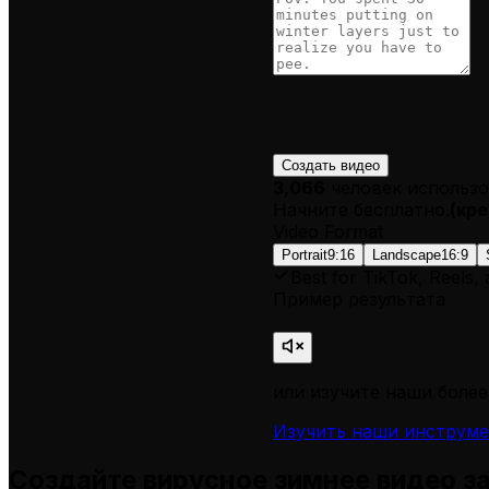
Создать видео
3,066
человек использо
Начните бесплатно.
(
кре
Video Format
Portrait
9:16
Landscape
16:9
Best for TikTok, Reels,
Пример результата
или изучите наши более
Изучить наши инструм
Создайте вирусное зимнее видео за