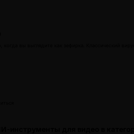
и
 когда вы выглядите как зефирка. Классический виру
литься
И-инструменты для видео в катего