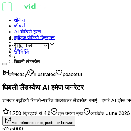
शोकेस
फीचर्स
AI वीडियो टूल्स
म्यूज़िक वीडियो क्रिएशन
होम
/
टेम्पलेट्स
साइन इन
/
घिबली लैंडस्केप
इमेज
easy
illustrated
peaceful
घिबली लैंडस्केप AI इमेज जनरेटर
शानदार स्टूडियो घिबली-प्रेरित वॉटरकलर लैंडस्केप बनाएं। हमारे AI इमेज जनरे
1,758 क्रिएटर्स से 4.8
शुरू करना मुफ्त
अपडेटेड June 2026
Add reference
drop, paste, or browse
512
/5000