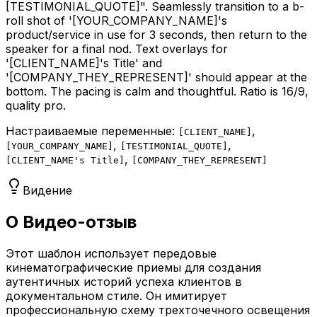
[TESTIMONIAL_QUOTE]
". Seamlessly transition to a b-
roll shot of '
[YOUR_COMPANY_NAME]
's
product/service in use for 3 seconds, then return to the
speaker for a final nod. Text overlays for
'
[CLIENT_NAME]
's Title' and
'
[COMPANY_THEY_REPRESENT]
' should appear at the
bottom. The pacing is calm and thoughtful. Ratio is 16/9,
quality pro.
Настраиваемые переменные:
,
[
CLIENT_NAME
]
,
,
[
YOUR_COMPANY_NAME
]
[
TESTIMONIAL_QUOTE
]
,
[
CLIENT_NAME's Title
]
[
COMPANY_THEY_REPRESENT
]
Видение
О Видео-отзыв
Этот шаблон использует передовые
кинематографические приемы для создания
аутентичных историй успеха клиентов в
документальном стиле. Он имитирует
профессиональную схему трехточечного освещения