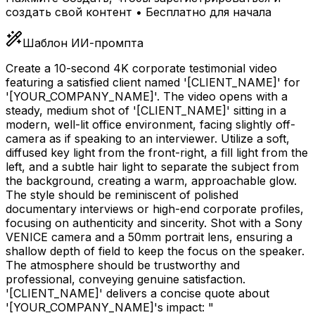
создать свой контент • Бесплатно для начала
Шаблон ИИ-промпта
Create a 10-second 4K corporate testimonial video
featuring a satisfied client named '
[CLIENT_NAME]
' for
'
[YOUR_COMPANY_NAME]
'. The video opens with a
steady, medium shot of '
[CLIENT_NAME]
' sitting in a
modern, well-lit office environment, facing slightly off-
camera as if speaking to an interviewer. Utilize a soft,
diffused key light from the front-right, a fill light from the
left, and a subtle hair light to separate the subject from
the background, creating a warm, approachable glow.
The style should be reminiscent of polished
documentary interviews or high-end corporate profiles,
focusing on authenticity and sincerity. Shot with a Sony
VENICE camera and a 50mm portrait lens, ensuring a
shallow depth of field to keep the focus on the speaker.
The atmosphere should be trustworthy and
professional, conveying genuine satisfaction.
'
[CLIENT_NAME]
' delivers a concise quote about
'
[YOUR_COMPANY_NAME]
's impact: "