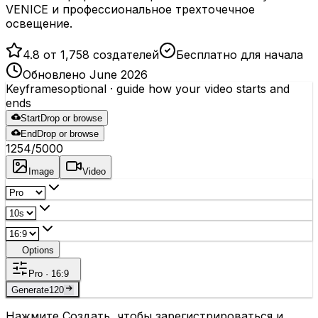
VENICE и профессиональное трехточечное
освещение.
4.8 от 1,758 создателей
Бесплатно для начала
Обновлено June 2026
Keyframes
optional
· guide how your video starts and
ends
Start
Drop or browse
End
Drop or browse
1254
/5000
Image
Video
Options
Pro · 16:9
Generate
120
Нажмите Создать, чтобы зарегистрироваться и