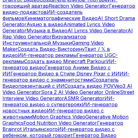
говорящий аватар
Reaction Video Generator
Генератор
видео-подкастов
ИИ-создатель
фильмов
Кинематографические Видео
AI Short Drama
Generator
Аудио в видео
Animated Lyrics Video
Generator
Музыка в Видео
AI Lyrics Video Generator
AI
Rap Video Generator
Визуализатор
Инструментальной Музыки
Gaming Video
Maker
Создать Видео-Викторину
Твит / 𝕏 в
видео
ИИ-генератор рекламы
Генератор UGC-
рекламы
Создать видео Minecraft Parkour
ИИ-
генератор видео
Генератор Аниме Видео с
ИИ
Генератор Видео в Стиле Disney Pixar с ИИ
ИИ-
генератор видео с знаменитостями
Создатель
Видеопрезентаций с ИИ
Создать видео POV
Veo3 AI
Video Generator
Sora 2 AI Video Generator Online
Street
Interview Video Generator
ASMR Generator
ИИ-
генератор видео о супергероях
ИИ-генератор
новостных видео
ИИ-генератор видео с
животными
Motion Graphics Video
Generative Motion
Graphics
Food Nutrition Video Generator
Генератор
Brainrot Итальянского
ИИ-генератор видео с
ребенком, который говорит
Генератор Видео