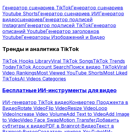
Генератор сценариев TikTok
Генератор сценариев
Youtube Shorts
Генератор сценариев ИИ
Генератор
видеосценариев
Генератор подписей
Instagram
Генератор подписей TikTok
Генератор
описаний Youtube
Генератор заголовков
Youtube
Генераторы Изображений и Видео
Тренды и аналитика TikTok
TikTok Hooks Library
Viral TikTok Songs
TikTok Trends
Today
TikTok Account Search
Поиск видео TikTok
Viral
Video Rankings
Most Viewed YouTube Shorts
Most Liked
TikToks
AI Videos Categories
Бесплатные ИИ-инструменты для видео
ИИ-генератор TikTok видео
Конвертер Проджекта в
Видео
Rotate Video
Flip Video
Resize Video
Loop
Video
Increase Video Volume
Add Text to Video
Add Image
to Video
Video Face Swap
Motion Transfer
Добавить
субтитры к видео
PDF в Brainrot-Видео
Текст в
Brainrot-Видео
Создатель клипов YouTube
ИИ-