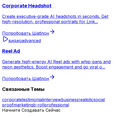
Corporate Headshot
Create executive-grade AI headshots in seconds. Get
high-resolution, professional portraits for Link
...
Попробовать Шаблон
видео
advanced
Reel Ad
Generate high-energy AI Reel ads with whip-pans and
neon aesthetics. Boost engagement and go viral o
...
Попробовать Шаблон
Связанные Темы
corporate
testimonial
interview
business
realistic
social
proof
marketing
b-roll
professional
Начните Создавать Сейчас