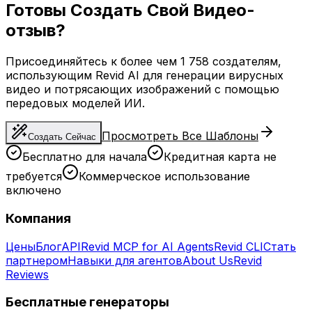
Готовы Создать Свой Видео-
отзыв?
Присоединяйтесь к более чем 1 758 создателям,
использующим Revid AI для генерации вирусных
видео и потрясающих изображений с помощью
передовых моделей ИИ.
Просмотреть Все Шаблоны
Создать Сейчас
Бесплатно для начала
Кредитная карта не
требуется
Коммерческое использование
включено
Компания
Цены
Блог
API
Revid MCP for AI Agents
Revid CLI
Стать
партнером
Навыки для агентов
About Us
Revid
Reviews
Бесплатные генераторы