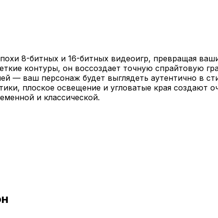
похи 8-битных и 16-битных видеоигр, превращая ваши
еткие контуры, он воссоздает точную спрайтовую гра
лей — ваш персонаж будет выглядеть аутентично в сти
тики, плоское освещение и угловатые края создают 
еменной и классической.
он