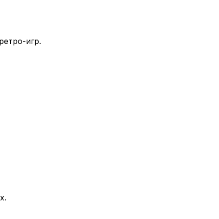
ретро-игр.
х.