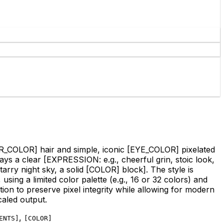
R_COLOR]
hair and simple, iconic
[EYE_COLOR]
pixelated
ays a clear
[EXPRESSION: e.g., cheerful grin, stoic look,
rry night sky, a solid [COLOR]
block]. The style is
ing a limited color palette (e.g., 16 or 32 colors) and
ution to preserve pixel integrity while allowing for modern
caled output.
,
ENTS
]
[
COLOR
]