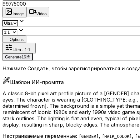
997
/5000
Image
Video
Options
Ultra · 1:1
Generate
16
Нажмите Создать, чтобы зарегистрироваться и созда
Шаблон ИИ-промпта
A classic 8-bit pixel art profile picture of a
[GENDER]
char
eyes. The character is wearing a
[CLOTHING_TYPE: e.g., pi
determined frown]
. The background is a simple yet thema
reminiscent of iconic 1980s and early 1990s video game spr
stark outlines. The lighting is flat and even, typical of pi
display, resulting in sharp, blocky edges. The atmosphere 
Настраиваемые переменные:
,
,
[
GENDER
]
[
HAIR_COLOR
]
[
E