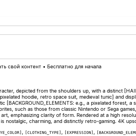
ть свой контент • Бесплатно для начала
acter, depicted from the shoulders up, with a distinct
[HAI
xelated hoodie, retro space suit, medieval tunic]
and displ
tic
[BACKGROUND_ELEMENTS: e.g., a pixelated forest, a sta
ites, such as those from classic Nintendo or Sega games, us
xel art, emphasizing clarity of form. Rendered at a high resol
is nostalgic, charming, and distinctly retro-gaming. 4K ups
,
,
,
YE_COLOR
]
[
CLOTHING_TYPE
]
[
EXPRESSION
]
[
BACKGROUND_ELEM