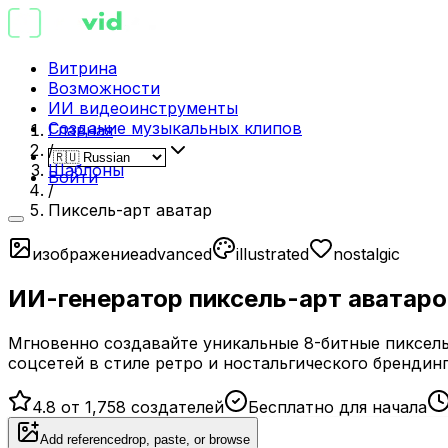
Витрина
Возможности
ИИ видеоинструменты
Создание музыкальных клипов
Главная
/
Шаблоны
Войти
/
Пиксель-арт аватар
изображение
advanced
illustrated
nostalgic
ИИ-генератор пиксель-арт аватаро
Мгновенно создавайте уникальные 8-битные пиксел
соцсетей в стиле ретро и ностальгического брендинг
4.8 от 1,758 создателей
Бесплатно для начала
Add reference
drop, paste, or browse