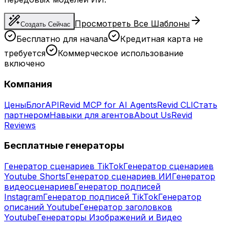
Просмотреть Все Шаблоны
Создать Сейчас
Бесплатно для начала
Кредитная карта не
требуется
Коммерческое использование
включено
Компания
Цены
Блог
API
Revid MCP for AI Agents
Revid CLI
Стать
партнером
Навыки для агентов
About Us
Revid
Reviews
Бесплатные генераторы
Генератор сценариев TikTok
Генератор сценариев
Youtube Shorts
Генератор сценариев ИИ
Генератор
видеосценариев
Генератор подписей
Instagram
Генератор подписей TikTok
Генератор
описаний Youtube
Генератор заголовков
Youtube
Генераторы Изображений и Видео