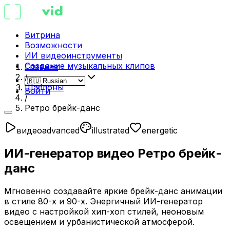
Витрина
Возможности
ИИ видеоинструменты
Создание музыкальных клипов
Главная
/
Шаблоны
Войти
/
Ретро брейк-данс
видео
advanced
illustrated
energetic
ИИ-генератор видео Ретро брейк-
данс
Мгновенно создавайте яркие брейк-данс анимации
в стиле 80-х и 90-х. Энергичный ИИ-генератор
видео с настройкой хип-хоп стилей, неоновым
освещением и урбанистической атмосферой.