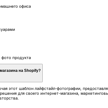
омашнего офиса
суарами
л фото продукта
магазина на Shopify?
включая этот шаблон лайфстайл-фотографии, предостав
решения для своего интернет-магазина, маркетинговы
вторства.