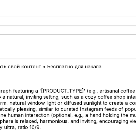
ть свой контент • Бесплатно для начала
raph featuring a '
[PRODUCT_TYPE]
' (e.g., artisanal cof
o a natural, inviting setting, such as a cozy coffee shop int
m, natural window light or diffused sunlight to create a co
hetically pleasing, similar to curated Instagram feeds of pop
ne human interaction (optional, e.g., a hand holding the m
osphere is relaxed, harmonious, and inviting, encouraging v
 ultra, ratio 16/9.