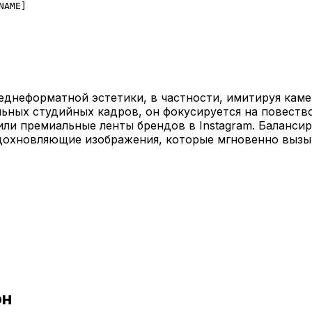
NAME
]
неформатной эстетики, в частности, имитируя камеру
льных студийных кадров, он фокусируется на повество
или премиальные ленты брендов в Instagram. Баланси
 вдохновляющие изображения, которые мгновенно выз
он