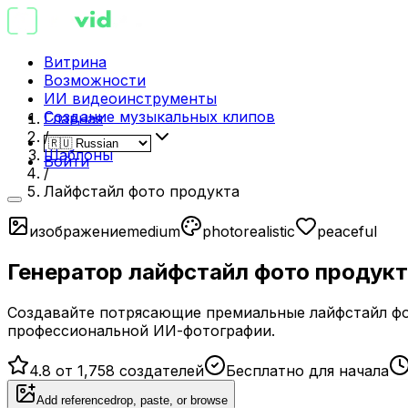
Витрина
Возможности
ИИ видеоинструменты
Создание музыкальных клипов
Главная
/
Шаблоны
Войти
/
Лайфстайл фото продукта
изображение
medium
photorealistic
peaceful
Генератор лайфстайл фото продукт
Создавайте потрясающие премиальные лайфстайл фо
профессиональной ИИ-фотографии.
4.8 от 1,758 создателей
Бесплатно для начала
Add reference
drop, paste, or browse