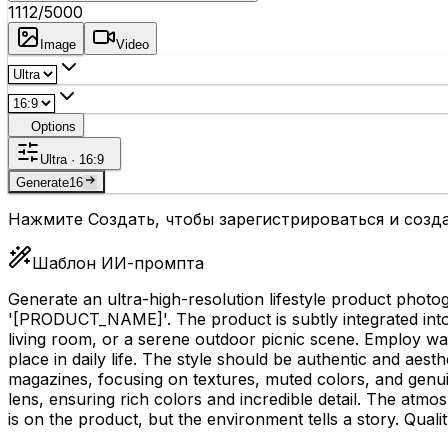
1112
/5000
Image
Video
Options
Ultra · 16:9
Generate
16
Нажмите Создать, чтобы зарегистрироваться и созда
Шаблон ИИ-промпта
Generate an ultra-high-resolution lifestyle product photog
'
[PRODUCT_NAME]
'. The product is subtly integrated int
living room, or a serene outdoor picnic scene. Employ war
place in daily life. The style should be authentic and aest
magazines, focusing on textures, muted colors, and genui
lens, ensuring rich colors and incredible detail. The atm
is on the product, but the environment tells a story. Quality