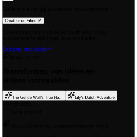
Outils similaires qui pourraient vous intéresser :
Créateur de Films IA
ou explorez nos plus de 42 outils pour créer
exactement la vidéo que vous souhaitez
Explorer nos outils
Magie de l'IA
Transformez vos idées en
vidéos incroyables
The Gentle Wolf's True Na...
Lily's Dutch Adventure
VOTRE IDÉE
Votre prompt
Script généré automatiquement par Revid
Lou discovered something incredible in the woods today