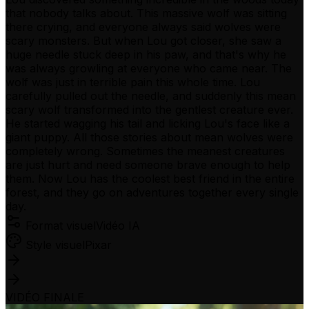
that nobody talks about. This massive wolf was sitting
there crying, and everyone always said wolves were
scary monsters. But when Lou got closer, she saw a
huge needle stuck deep in his paw, and that's why he
was always growling at everyone who came near. The
wolf was just in terrible pain this whole time. Lou
carefully pulled out the needle, and suddenly this mean
scary wolf transformed into the gentlest creature ever.
He started wagging his tail and licking Lou's face like a
giant puppy. All those stories about mean wolves were
completely wrong. Sometimes the meanest creatures
are just hurt and need someone brave enough to help
them. Now Lou has the coolest best friend in the entire
forest, and they go on adventures together every single
day.
Format visuel
Vidéo IA
Style visuel
Pixar
VIDÉO FINALE