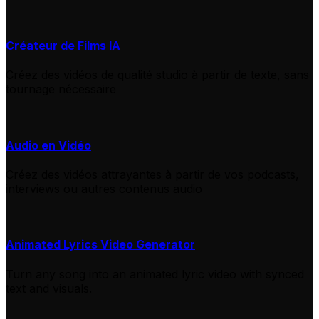
Créateur de Films IA
Créez des vidéos de qualité studio à partir de texte, sans
tournage nécessaire
Audio en Vidéo
Créez des vidéos attrayantes à partir de vos podcasts,
interviews ou autres contenus audio
Animated Lyrics Video Generator
Turn any song into an animated lyric video with synced
text and visuals.