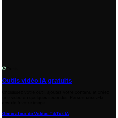
Si vous avez des questions sur l'utilisation du générateur
de vidéo de prédiction ou besoin d'astuces pour rendre
vos vidéos plus virales, notre équipe de support est là
pour vous. Contactez-nous à
hello@revid.ai
et nous
serons ravis de vous aider à réaliser vos visions du
futur.
Outils
Outils vidéo IA gratuits
Choisissez votre outil, ajoutez votre contenu et créez
une vidéo en quelques secondes. Personnalisez-la
ensuite à votre image.
Générateur de Vidéos TikTok IA