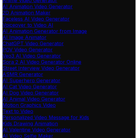
Anime Video Generator
AI Animation Video Generator
2D Animation Maker
Faceless AI Video Generator
Voiceover to Video AI
AI Animation Generator from Image
AI Image Animator
ChatGPT Video Generator
POV Video Generator
Veo3 AI Video Generator
Sora 2 AI Video Generator Online
Street Interview Video Generator
ASMR Generator
AI Superhero Generator
AI Cat Video Generator
AI Dog Video Generator
AI Animal Video Generator
Motion Graphics Video
Text to Video
Personalized Video Message for Kids
Kids Drawing Animation
AI Valentine Video Generator
AI Video Selfie Maker