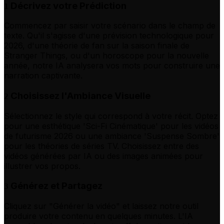
Décrivez votre Prédiction
1
Commencez par saisir votre scénario dans le champ de
texte. Qu'il s'agisse d'une prévision technologique pour
2026, d'une théorie de fan sur la saison finale de
Stranger Things, ou d'un horoscope pour la nouvelle
année, notre IA analysera vos mots pour construire une
narration captivante.
Choisissez l'Ambiance Visuelle
2
Sélectionnez le style qui correspond à votre récit. Optez
pour une esthétique 'Sci-Fi Cinématique' pour les vidéos
de futurisme 2026 ou une ambiance 'Suspense Sombre'
pour les théories de séries TV. Choisissez entre des
vidéos générées par IA ou des images animées pour
illustrer vos propos.
Générez et Partagez
3
Cliquez sur "Générer la vidéo" et laissez notre outil
produire votre contenu en quelques minutes. L'IA