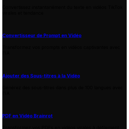
Convertissez instantanément du texte en vidéos TikTok
virales et tendance
Convertisseur de Prompt en Vidéo
Transformez vos prompts en vidéos captivantes avec
l'IA
Ajouter des Sous-titres à la Vidéo
Générez des sous-titres dans plus de 100 langues avec
l'IA
PDF en Vidéo Brainrot
Transformez vos PDFs en vidéos virales à défilement