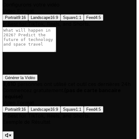
Configurons votre vidéo
Video Format
Portrait
9:16
Landscape
16:9
Square
1:1
Feed
4:5
Best for TikTok, Reels, and Shorts.
Générer la Vidéo
3,610
personnes ont utilisé cet outil ces dernières 24h
Commencez gratuitement.
(
pas de carte bancaire
requise
)
Video Format
Portrait
9:16
Landscape
16:9
Square
1:1
Feed
4:5
Best for TikTok, Reels, and Shorts.
Exemple de Résultat