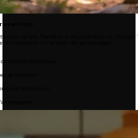
ies et Films
héories de fans. Parfait pour les prédictions sur Stranger 
t les révélations sur le destin des personnages.
n de théories dramatiques
ines de suspense
ombre et mystérieuse
fan engageant