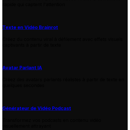
rapide qui captent l'attention
Texte en Vidéo Brainrot
Créez du contenu viral à défilement avec effets visuels
captivants à partir de texte
Avatar Parlant IA
Créez des avatars parlants réalistes à partir de texte en
quelques secondes
Générateur de Vidéo Podcast
Transformez vos podcasts en contenu vidéo
visuellement attrayant