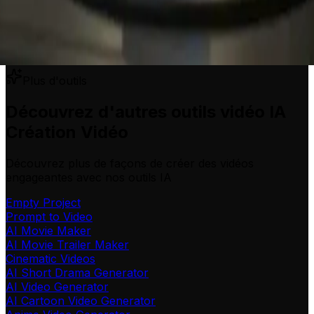
Plus d'outils
Découvrez d'autres outils vidéo IA
Création Vidéo
Découvrez plus de façons de créer des vidéos
engageantes avec nos outils IA
Empty Project
Prompt to Video
AI Movie Maker
AI Movie Trailer Maker
Cinematic Videos
AI Short Drama Generator
AI Video Generator
AI Cartoon Video Generator