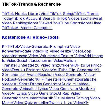
TikTok-Trends & Recherche
TikTok Hooks Library
Viral TikTok Songs
TikTok Trends
Today
TikTok Account Search
TikTok Videos suchen
Viral
Video Rankings
Most Viewed YouTube Shorts
Most Liked
TikToks
AI Videos Categories
Kostenlose KI-Video-Tools
KI-TikTok-Video-Generator
Prompt zu Video
Konverter
Rotate Video
Flip Video
Resize Video
Loop
Video
Increase Video Volume
Add Text to Video
Add Image
to Video
Gesicht tauschen im Video
Motion
Transfer
Untertitel zu Video hinzufügen
PDF zu Brainrot-
Video
Text zu Brainrot-Video
YouTube Clip-Generator
KI-
Sprechender Avatar
Reaction Video Generator
Video-
Podcast-Generator
KI-Filmersteller
Kinematografische
Videos
AI Short Drama Generator
Audio-zu-Video-
Generator
Animated Lyrics Video Generator
Musik zu
Video
AI Lyrics Video Generator
AI Rap Video
Generator
Instrumentalmusik-Visualisierer
Gaming Video
Maker
Video-Quiz erstellen
Tweet / 𝕏 zu Video
KI-