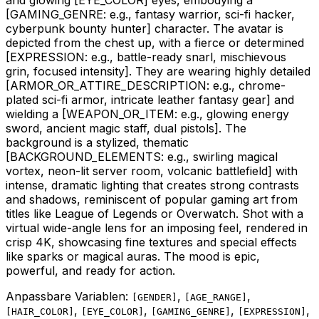
[GAMING_GENRE: e.g., fantasy warrior, sci-fi hacker,
cyberpunk bounty hunter]
character. The avatar is
depicted from the chest up, with a fierce or determined
[EXPRESSION: e.g., battle-ready snarl, mischievous
grin, focused intensity]
. They are wearing highly detailed
[ARMOR_OR_ATTIRE_DESCRIPTION: e.g., chrome-
plated sci-fi armor, intricate leather fantasy gear]
and
wielding a
[WEAPON_OR_ITEM: e.g., glowing energy
sword, ancient magic staff, dual pistols]
. The
background is a stylized, thematic
[BACKGROUND_ELEMENTS: e.g., swirling magical
vortex, neon-lit server room, volcanic battlefield]
with
intense, dramatic lighting that creates strong contrasts
and shadows, reminiscent of popular gaming art from
titles like League of Legends or Overwatch. Shot with a
virtual wide-angle lens for an imposing feel, rendered in
crisp 4K, showcasing fine textures and special effects
like sparks or magical auras. The mood is epic,
powerful, and ready for action.
Anpassbare Variablen:
,
,
[
GENDER
]
[
AGE_RANGE
]
,
,
,
,
[
HAIR_COLOR
]
[
EYE_COLOR
]
[
GAMING_GENRE
]
[
EXPRESSION
]