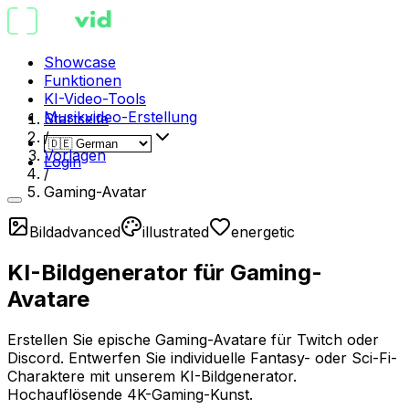
Showcase
Funktionen
KI-Video-Tools
Musikvideo-Erstellung
Startseite
/
Vorlagen
Login
/
Gaming-Avatar
Bild
advanced
illustrated
energetic
KI-Bildgenerator für Gaming-
Avatare
Erstellen Sie epische Gaming-Avatare für Twitch oder
Discord. Entwerfen Sie individuelle Fantasy- oder Sci-Fi-
Charaktere mit unserem KI-Bildgenerator.
Hochauflösende 4K-Gaming-Kunst.