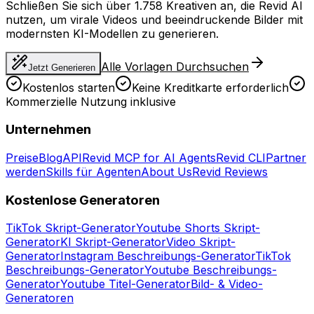
Schließen Sie sich über 1.758 Kreativen an, die Revid AI
nutzen, um virale Videos und beeindruckende Bilder mit
modernsten KI-Modellen zu generieren.
Alle Vorlagen Durchsuchen
Jetzt Generieren
Kostenlos starten
Keine Kreditkarte erforderlich
Kommerzielle Nutzung inklusive
Unternehmen
Preise
Blog
API
Revid MCP for AI Agents
Revid CLI
Partner
werden
Skills für Agenten
About Us
Revid Reviews
Kostenlose Generatoren
TikTok Skript-Generator
Youtube Shorts Skript-
Generator
KI Skript-Generator
Video Skript-
Generator
Instagram Beschreibungs-Generator
TikTok
Beschreibungs-Generator
Youtube Beschreibungs-
Generator
Youtube Titel-Generator
Bild- & Video-
Generatoren