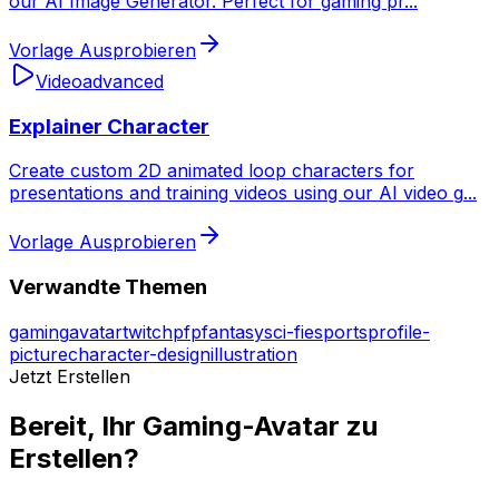
our AI Image Generator. Perfect for gaming pr
...
Vorlage Ausprobieren
Video
advanced
Explainer Character
Create custom 2D animated loop characters for
presentations and training videos using our AI video g
...
Vorlage Ausprobieren
Verwandte Themen
gaming
avatar
twitch
pfp
fantasy
sci-fi
esports
profile-
picture
character-design
illustration
Jetzt Erstellen
Bereit, Ihr Gaming-Avatar zu
Erstellen?