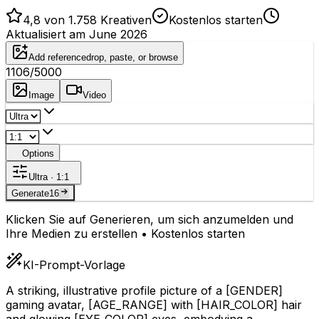
4,8 von 1.758 Kreativen
Kostenlos starten
Aktualisiert am June 2026
Add reference
drop, paste, or browse
1106
/5000
Image
Video
Options
Ultra · 1:1
Generate
16
Klicken Sie auf Generieren, um sich anzumelden und
Ihre Medien zu erstellen • Kostenlos starten
KI-Prompt-Vorlage
A striking, illustrative profile picture of a
[GENDER]
gaming avatar,
[AGE_RANGE]
with
[HAIR_COLOR]
hair
and glowing
[EYE_COLOR]
eyes, embodying a