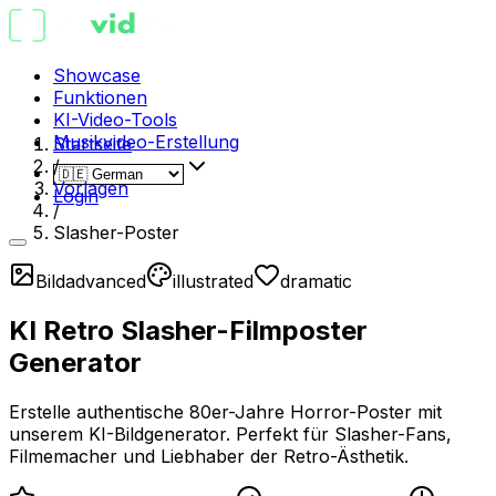
Showcase
Funktionen
KI-Video-Tools
Musikvideo-Erstellung
Startseite
/
Vorlagen
Login
/
Slasher-Poster
Bild
advanced
illustrated
dramatic
KI Retro Slasher-Filmposter
Generator
Erstelle authentische 80er-Jahre Horror-Poster mit
unserem KI-Bildgenerator. Perfekt für Slasher-Fans,
Filmemacher und Liebhaber der Retro-Ästhetik.