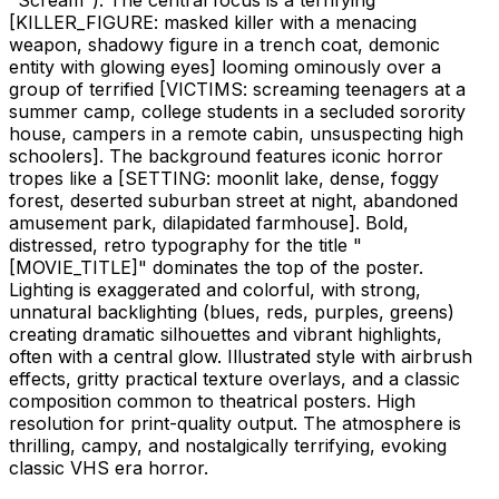
[KILLER_FIGURE: masked killer with a menacing
weapon, shadowy figure in a trench coat, demonic
entity with glowing eyes]
looming ominously over a
group of terrified
[VICTIMS: screaming teenagers at a
summer camp, college students in a secluded sorority
house, campers in a remote cabin, unsuspecting high
schoolers]
. The background features iconic horror
tropes like a
[SETTING: moonlit lake, dense, foggy
forest, deserted suburban street at night, abandoned
amusement park, dilapidated farmhouse]
. Bold,
distressed, retro typography for the title "
[MOVIE_TITLE]
" dominates the top of the poster.
Lighting is exaggerated and colorful, with strong,
unnatural backlighting (blues, reds, purples, greens)
creating dramatic silhouettes and vibrant highlights,
often with a central glow. Illustrated style with airbrush
effects, gritty practical texture overlays, and a classic
composition common to theatrical posters. High
resolution for print-quality output. The atmosphere is
thrilling, campy, and nostalgically terrifying, evoking
classic VHS era horror.