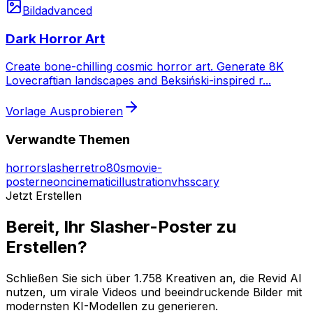
Bild
advanced
Dark Horror Art
Create bone-chilling cosmic horror art. Generate 8K
Lovecraftian landscapes and Beksiński-inspired r
...
Vorlage Ausprobieren
Verwandte Themen
horror
slasher
retro
80s
movie-
poster
neon
cinematic
illustration
vhs
scary
Jetzt Erstellen
Bereit, Ihr Slasher-Poster zu
Erstellen?
Schließen Sie sich über 1.758 Kreativen an, die Revid AI
nutzen, um virale Videos und beeindruckende Bilder mit
modernsten KI-Modellen zu generieren.