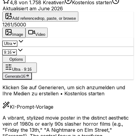
4,8 von 1.758 Kreativen
Kostenlos starten
Aktualisiert am June 2026
Add reference
drop, paste, or browse
1261
/5000
Image
Video
Options
Ultra · 9:16
Generate
16
Klicken Sie auf Generieren, um sich anzumelden und
Ihre Medien zu erstellen • Kostenlos starten
KI-Prompt-Vorlage
A vibrant, stylized movie poster in the distinct aesthetic
vein of 1980s or early 90s slasher horror films (e.g.,
"Friday the 13th," "A Nightmare on Elm Street,"
"Scream"). The central focus is a terrifying