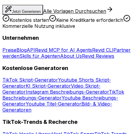
Alle Vorlagen Durchsuchen
Jetzt Generieren
Kostenlos starten
Keine Kreditkarte erforderlich
Kommerzielle Nutzung inklusive
Unternehmen
Preise
Blog
API
Revid MCP for AI Agents
Revid CLI
Partner
werden
Skills für Agenten
About Us
Revid Reviews
Kostenlose Generatoren
TikTok Skript-Generator
Youtube Shorts Skript-
Generator
KI Skript-Generator
Video Skript-
Generator
Instagram Beschreibungs-Generator
TikTok
Beschreibungs-Generator
Youtube Beschreibungs-
Generator
Youtube Titel-Generator
Bild- & Video-
Generatoren
TikTok-Trends & Recherche
TikTok Hooks Library
Viral TikTok Songs
TikTok Trends