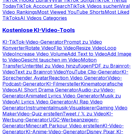
Today
TikTok Account Search
TikTok Videos suchen
Viral
Video Rankings
Most Viewed YouTube Shorts
Most Liked
TikToks
AI Videos Categories
Kostenlose KI-Video-Tools
KI-TikTok-Video-Generator
Prompt zu Video
Konverter
Rotate Video
Flip Video
Resize Video
Loop
Video
Increase Video Volume
Add Text to Video
Add Image
to Video
Gesicht tauschen im Video
Motion
Transfer
Untertitel zu Video hinzufügen
PDF zu Brainrot-
Video
Text zu Brainrot-Video
YouTube Clip-Generator
KI-
Sprechender Avatar
Reaction Video Generator
Video-
Podcast-Generator
KI-Filmersteller
Kinematografische
Videos
AI Short Drama Generator
Audio-zu-Video-
Generator
Animated Lyrics Video Generator
Musik zu
Video
AI Lyrics Video Generator
AI Rap Video
Generator
Instrumentalmusik-Visualisierer
Gaming Video
Maker
Video-Quiz erstellen
Tweet / 𝕏 zu Video
KI-
Werbung-Generator
UGC-Werbeanzeigen-
Generator
Minecraft Parkour Video erstellen
KI-Video-
Generator
KI-Anime-Video-Generator
Disney Pixar KI-