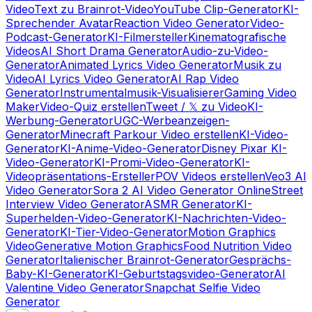
Video
Text zu Brainrot-Video
YouTube Clip-Generator
KI-
Sprechender Avatar
Reaction Video Generator
Video-
Podcast-Generator
KI-Filmersteller
Kinematografische
Videos
AI Short Drama Generator
Audio-zu-Video-
Generator
Animated Lyrics Video Generator
Musik zu
Video
AI Lyrics Video Generator
AI Rap Video
Generator
Instrumentalmusik-Visualisierer
Gaming Video
Maker
Video-Quiz erstellen
Tweet / 𝕏 zu Video
KI-
Werbung-Generator
UGC-Werbeanzeigen-
Generator
Minecraft Parkour Video erstellen
KI-Video-
Generator
KI-Anime-Video-Generator
Disney Pixar KI-
Video-Generator
KI-Promi-Video-Generator
KI-
Videopräsentations-Ersteller
POV Videos erstellen
Veo3 AI
Video Generator
Sora 2 AI Video Generator Online
Street
Interview Video Generator
ASMR Generator
KI-
Superhelden-Video-Generator
KI-Nachrichten-Video-
Generator
KI-Tier-Video-Generator
Motion Graphics
Video
Generative Motion Graphics
Food Nutrition Video
Generator
Italienischer Brainrot-Generator
Gesprächs-
Baby-KI-Generator
KI-Geburtstagsvideo-Generator
AI
Valentine Video Generator
Snapchat Selfie Video
Generator