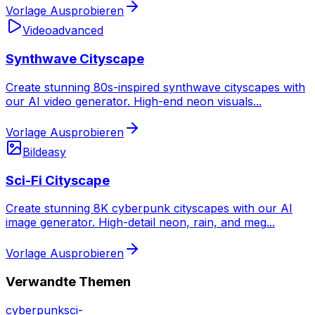
Vorlage Ausprobieren
Video
advanced
Synthwave Cityscape
Create stunning 80s-inspired synthwave cityscapes with
our AI video generator. High-end neon visuals
...
Vorlage Ausprobieren
Bild
easy
Sci-Fi Cityscape
Create stunning 8K cyberpunk cityscapes with our AI
image generator. High-detail neon, rain, and meg
...
Vorlage Ausprobieren
Verwandte Themen
cyberpunk
sci-