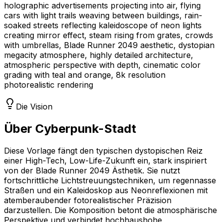
holographic advertisements projecting into air, flying
cars with light trails weaving between buildings, rain-
soaked streets reflecting kaleidoscope of neon lights
creating mirror effect, steam rising from grates, crowds
with umbrellas, Blade Runner 2049 aesthetic, dystopian
megacity atmosphere, highly detailed architecture,
atmospheric perspective with depth, cinematic color
grading with teal and orange, 8k resolution
photorealistic rendering
Die Vision
Über Cyberpunk-Stadt
Diese Vorlage fängt den typischen dystopischen Reiz
einer High-Tech, Low-Life-Zukunft ein, stark inspiriert
von der Blade Runner 2049 Ästhetik. Sie nutzt
fortschrittliche Lichtstreuungstechniken, um regennasse
Straßen und ein Kaleidoskop aus Neonreflexionen mit
atemberaubender fotorealistischer Präzision
darzustellen. Die Komposition betont die atmosphärische
Perspektive und verbindet hochhaushohe