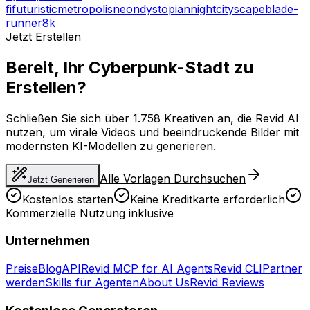
fi
futuristic
metropolis
neon
dystopian
night
cityscape
blade-
runner
8k
Jetzt Erstellen
Bereit, Ihr Cyberpunk-Stadt zu
Erstellen?
Schließen Sie sich über 1.758 Kreativen an, die Revid AI
nutzen, um virale Videos und beeindruckende Bilder mit
modernsten KI-Modellen zu generieren.
Alle Vorlagen Durchsuchen
Jetzt Generieren
Kostenlos starten
Keine Kreditkarte erforderlich
Kommerzielle Nutzung inklusive
Unternehmen
Preise
Blog
API
Revid MCP for AI Agents
Revid CLI
Partner
werden
Skills für Agenten
About Us
Revid Reviews