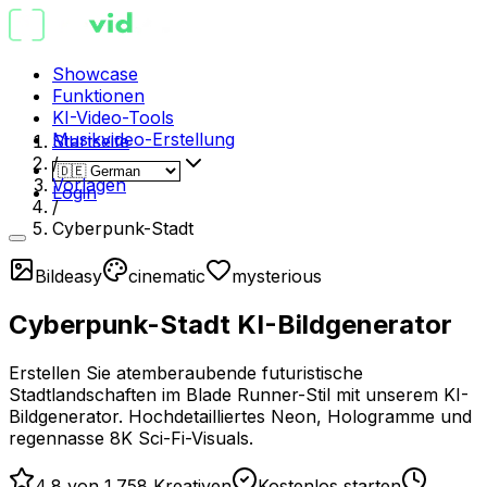
Showcase
Funktionen
KI-Video-Tools
Musikvideo-Erstellung
Startseite
/
Vorlagen
Login
/
Cyberpunk-Stadt
Bild
easy
cinematic
mysterious
Cyberpunk-Stadt KI-Bildgenerator
Erstellen Sie atemberaubende futuristische
Stadtlandschaften im Blade Runner-Stil mit unserem KI-
Bildgenerator. Hochdetailliertes Neon, Hologramme und
regennasse 8K Sci-Fi-Visuals.
4,8 von 1.758 Kreativen
Kostenlos starten