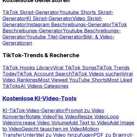
Kostenlose Generatoren
TikTok Skript-Generator
Youtube Shorts Skript-
Generator
KI Skript-Generator
Video Skript-
Generator
Instagram Beschreibungs-Generator
TikTok
Beschreibungs-Generator
Youtube Beschreibungs-
Generator
Youtube Titel-Generator
Bild- & Video-
Generatoren
TikTok-Trends & Recherche
TikTok Hooks Library
Viral TikTok Songs
TikTok Trends
Today
TikTok Account Search
TikTok Videos suchen
Viral
Video Rankings
Most Viewed YouTube Shorts
Most Liked
TikToks
AI Videos Categories
Kostenlose KI-Video-Tools
KI-TikTok-Video-Generator
Prompt zu Video
Konverter
Rotate Video
Flip Video
Resize Video
Loop
Video
Increase Video Volume
Add Text to Video
Add Image
to Video
Gesicht tauschen im Video
Motion
Transfer
Untertitel zu Video hinzufügen
PDF zu Brainrot-