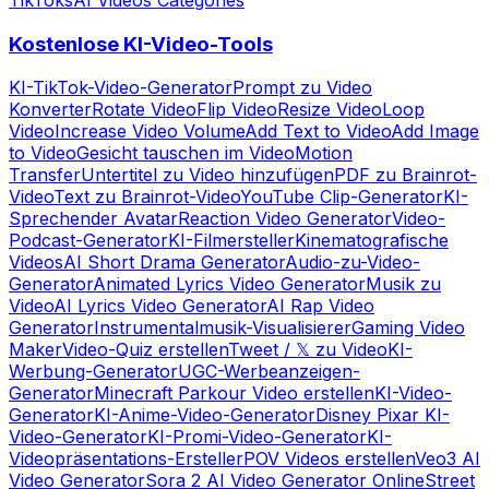
Kostenlose KI-Video-Tools
KI-TikTok-Video-Generator
Prompt zu Video
Konverter
Rotate Video
Flip Video
Resize Video
Loop
Video
Increase Video Volume
Add Text to Video
Add Image
to Video
Gesicht tauschen im Video
Motion
Transfer
Untertitel zu Video hinzufügen
PDF zu Brainrot-
Video
Text zu Brainrot-Video
YouTube Clip-Generator
KI-
Sprechender Avatar
Reaction Video Generator
Video-
Podcast-Generator
KI-Filmersteller
Kinematografische
Videos
AI Short Drama Generator
Audio-zu-Video-
Generator
Animated Lyrics Video Generator
Musik zu
Video
AI Lyrics Video Generator
AI Rap Video
Generator
Instrumentalmusik-Visualisierer
Gaming Video
Maker
Video-Quiz erstellen
Tweet / 𝕏 zu Video
KI-
Werbung-Generator
UGC-Werbeanzeigen-
Generator
Minecraft Parkour Video erstellen
KI-Video-
Generator
KI-Anime-Video-Generator
Disney Pixar KI-
Video-Generator
KI-Promi-Video-Generator
KI-
Videopräsentations-Ersteller
POV Videos erstellen
Veo3 AI
Video Generator
Sora 2 AI Video Generator Online
Street