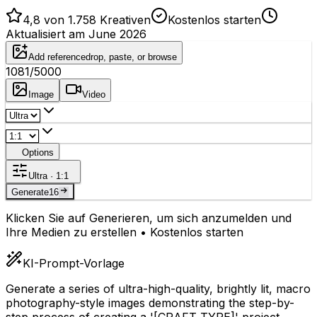
4,8 von 1.758 Kreativen
Kostenlos starten
Aktualisiert am June 2026
Add reference
drop, paste, or browse
1081
/5000
Image
Video
Options
Ultra · 1:1
Generate
16
Klicken Sie auf Generieren, um sich anzumelden und
Ihre Medien zu erstellen • Kostenlos starten
KI-Prompt-Vorlage
Generate a series of ultra-high-quality, brightly lit, macro
photography-style images demonstrating the step-by-
step process of creating a '
[CRAFT_TYPE]
' project,