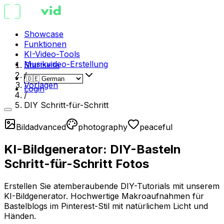
Showcase
Funktionen
KI-Video-Tools
Musikvideo-Erstellung
Startseite
/
Vorlagen
Login
/
DIY Schritt-für-Schritt
Bild
advanced
photography
peaceful
KI-Bildgenerator: DIY-Basteln
Schritt-für-Schritt Fotos
Erstellen Sie atemberaubende DIY-Tutorials mit unserem
KI-Bildgenerator. Hochwertige Makroaufnahmen für
Bastelblogs im Pinterest-Stil mit natürlichem Licht und
Händen.