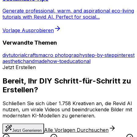
Generate professional, warm, and aspirational eco-living
tutorials with Revid AI. Perfect for social
...
Vorlage Ausprobieren
Verwandte Themen
diy
tutorial
crafts
macro photography
step-by-step
pinterest
aesthetic
handmade
how-to
educational
Jetzt Erstellen
Bereit, Ihr DIY Schritt-für-Schritt zu
Erstellen?
Schließen Sie sich über 1.758 Kreativen an, die Revid AI
nutzen, um virale Videos und beeindruckende Bilder mit
modernsten KI-Modellen zu generieren.
Alle Vorlagen Durchsuchen
Jetzt Generieren