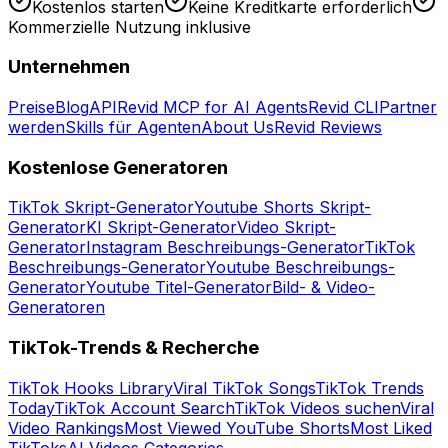
Kostenlos starten
Keine Kreditkarte erforderlich
Kommerzielle Nutzung inklusive
Unternehmen
Preise
Blog
API
Revid MCP for AI Agents
Revid CLI
Partner
werden
Skills für Agenten
About Us
Revid Reviews
Kostenlose Generatoren
TikTok Skript-Generator
Youtube Shorts Skript-
Generator
KI Skript-Generator
Video Skript-
Generator
Instagram Beschreibungs-Generator
TikTok
Beschreibungs-Generator
Youtube Beschreibungs-
Generator
Youtube Titel-Generator
Bild- & Video-
Generatoren
TikTok-Trends & Recherche
TikTok Hooks Library
Viral TikTok Songs
TikTok Trends
Today
TikTok Account Search
TikTok Videos suchen
Viral
Video Rankings
Most Viewed YouTube Shorts
Most Liked
TikToks
AI Videos Categories