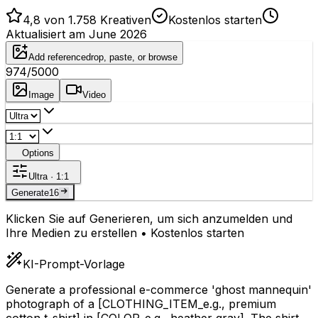
4,8 von 1.758 Kreativen
Kostenlos starten
Aktualisiert am June 2026
Add reference
drop, paste, or browse
974
/5000
Image
Video
Options
Ultra · 1:1
Generate
16
Klicken Sie auf Generieren, um sich anzumelden und
Ihre Medien zu erstellen • Kostenlos starten
KI-Prompt-Vorlage
Generate a professional e-commerce 'ghost mannequin'
photograph of a
[CLOTHING_ITEM_e.g., premium
cotton t-shirt]
in
[COLOR_e.g., heather gray]
. The shirt