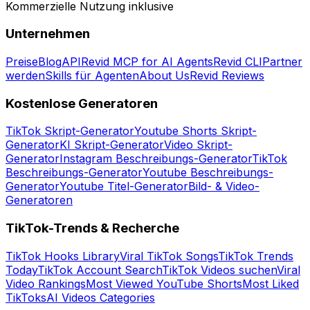
Kommerzielle Nutzung inklusive
Unternehmen
Preise
Blog
API
Revid MCP for AI Agents
Revid CLI
Partner
werden
Skills für Agenten
About Us
Revid Reviews
Kostenlose Generatoren
TikTok Skript-Generator
Youtube Shorts Skript-
Generator
KI Skript-Generator
Video Skript-
Generator
Instagram Beschreibungs-Generator
TikTok
Beschreibungs-Generator
Youtube Beschreibungs-
Generator
Youtube Titel-Generator
Bild- & Video-
Generatoren
TikTok-Trends & Recherche
TikTok Hooks Library
Viral TikTok Songs
TikTok Trends
Today
TikTok Account Search
TikTok Videos suchen
Viral
Video Rankings
Most Viewed YouTube Shorts
Most Liked
TikToks
AI Videos Categories