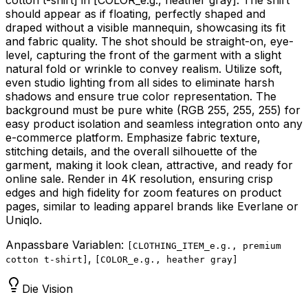
should appear as if floating, perfectly shaped and
draped without a visible mannequin, showcasing its fit
and fabric quality. The shot should be straight-on, eye-
level, capturing the front of the garment with a slight
natural fold or wrinkle to convey realism. Utilize soft,
even studio lighting from all sides to eliminate harsh
shadows and ensure true color representation. The
background must be pure white (RGB 255, 255, 255) for
easy product isolation and seamless integration onto any
e-commerce platform. Emphasize fabric texture,
stitching details, and the overall silhouette of the
garment, making it look clean, attractive, and ready for
online sale. Render in 4K resolution, ensuring crisp
edges and high fidelity for zoom features on product
pages, similar to leading apparel brands like Everlane or
Uniqlo.
Anpassbare Variablen:
[
CLOTHING_ITEM_e.g., premium
,
cotton t-shirt
]
[
COLOR_e.g., heather gray
]
Die Vision