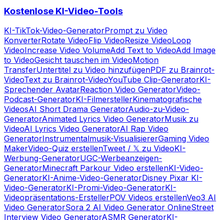
Kostenlose KI-Video-Tools
KI-TikTok-Video-Generator
Prompt zu Video
Konverter
Rotate Video
Flip Video
Resize Video
Loop
Video
Increase Video Volume
Add Text to Video
Add Image
to Video
Gesicht tauschen im Video
Motion
Transfer
Untertitel zu Video hinzufügen
PDF zu Brainrot-
Video
Text zu Brainrot-Video
YouTube Clip-Generator
KI-
Sprechender Avatar
Reaction Video Generator
Video-
Podcast-Generator
KI-Filmersteller
Kinematografische
Videos
AI Short Drama Generator
Audio-zu-Video-
Generator
Animated Lyrics Video Generator
Musik zu
Video
AI Lyrics Video Generator
AI Rap Video
Generator
Instrumentalmusik-Visualisierer
Gaming Video
Maker
Video-Quiz erstellen
Tweet / 𝕏 zu Video
KI-
Werbung-Generator
UGC-Werbeanzeigen-
Generator
Minecraft Parkour Video erstellen
KI-Video-
Generator
KI-Anime-Video-Generator
Disney Pixar KI-
Video-Generator
KI-Promi-Video-Generator
KI-
Videopräsentations-Ersteller
POV Videos erstellen
Veo3 AI
Video Generator
Sora 2 AI Video Generator Online
Street
Interview Video Generator
ASMR Generator
KI-