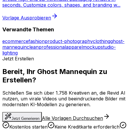
seconds. Customize colors, shapes, and branding w
...
Vorlage Ausprobieren
Verwandte Themen
ecommerce
fashion
product-photography
clothing
ghost-
mannequin
clean
professional
apparel
mockup
studio-
lighting
Jetzt Erstellen
Bereit, Ihr Ghost Mannequin zu
Erstellen?
Schließen Sie sich über 1.758 Kreativen an, die Revid AI
nutzen, um virale Videos und beeindruckende Bilder mit
modernsten KI-Modellen zu generieren.
Alle Vorlagen Durchsuchen
Jetzt Generieren
Kostenlos starten
Keine Kreditkarte erforderlich