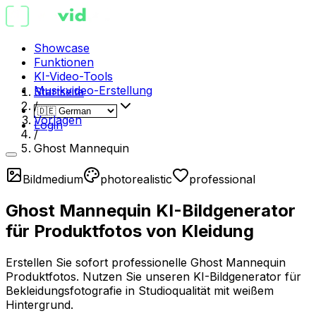
Showcase
Funktionen
KI-Video-Tools
Musikvideo-Erstellung
Startseite
/
Vorlagen
Login
/
Ghost Mannequin
Bild
medium
photorealistic
professional
Ghost Mannequin KI-Bildgenerator
für Produktfotos von Kleidung
Erstellen Sie sofort professionelle Ghost Mannequin
Produktfotos. Nutzen Sie unseren KI-Bildgenerator für
Bekleidungsfotografie in Studioqualität mit weißem
Hintergrund.