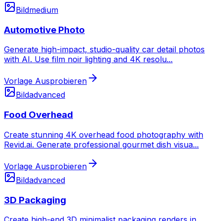
Bild
medium
Automotive Photo
Generate high-impact, studio-quality car detail photos
with AI. Use film noir lighting and 4K resolu
...
Vorlage Ausprobieren
Bild
advanced
Food Overhead
Create stunning 4K overhead food photography with
Revid.ai. Generate professional gourmet dish visua
...
Vorlage Ausprobieren
Bild
advanced
3D Packaging
Create high-end 3D minimalist packaging renders in