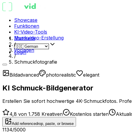
Showcase
Funktionen
KI-Video-Tools
Musikvideo-Erstellung
Startseite
/
Vorlagen
Login
/
Schmuckfotografie
Bild
advanced
photorealistic
elegant
KI Schmuck-Bildgenerator
Erstellen Sie sofort hochwertige 4K-Schmuckfotos. Profes
4,8 von 1.758 Kreativen
Kostenlos starten
Aktual
Add reference
drop, paste, or browse
1134
/5000