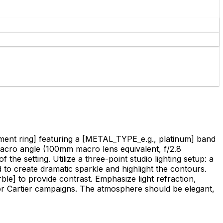
ent ring]
featuring a
[METAL_TYPE_e.g., platinum]
band
acro angle (100mm macro lens equivalent, f/2.8
the setting. Utilize a three-point studio lighting setup: a
nd to create dramatic sparkle and highlight the contours.
ble]
to provide contrast. Emphasize light refraction,
o. or Cartier campaigns. The atmosphere should be elegant,