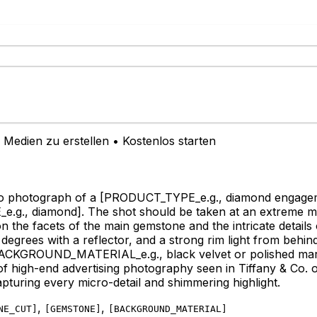
Medien zu erstellen • Kostenlos starten
ro photograph of a
[PRODUCT_TYPE_e.g., diamond engagem
.g., diamond]
. The shot should be taken at an extreme m
 the facets of the main gemstone and the intricate details of 
90 degrees with a reflector, and a strong rim light from behi
ACKGROUND_MATERIAL_e.g., black velvet or polished mar
ent of high-end advertising photography seen in Tiffany & C
capturing every micro-detail and shimmering highlight.
,
,
NE_CUT
]
[
GEMSTONE
]
[
BACKGROUND_MATERIAL
]