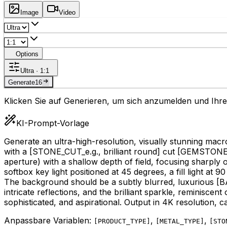
Image
Video
Options
Ultra · 1:1
Generate
16
Klicken Sie auf Generieren, um sich anzumelden und Ihre 
KI-Prompt-Vorlage
Generate an ultra-high-resolution, visually stunning mac
with a
[STONE_CUT_e.g., brilliant round]
cut
[GEMSTONE_e
aperture) with a shallow depth of field, focusing sharply on
softbox key light positioned at 45 degrees, a fill light at 
The background should be a subtly blurred, luxurious
[B
intricate reflections, and the brilliant sparkle, reminisc
sophisticated, and aspirational. Output in 4K resolution, 
Anpassbare Variablen:
,
,
[
PRODUCT_TYPE
]
[
METAL_TYPE
]
[
STO