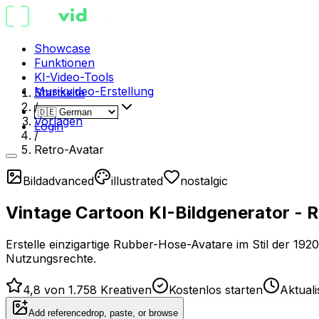
Showcase
Funktionen
KI-Video-Tools
Musikvideo-Erstellung
Startseite
/
Vorlagen
Login
/
Retro-Avatar
Bild
advanced
illustrated
nostalgic
Vintage Cartoon KI-Bildgenerator - 
Erstelle einzigartige Rubber-Hose-Avatare im Stil der 192
Nutzungsrechte.
4,8 von 1.758 Kreativen
Kostenlos starten
Aktual
Add reference
drop, paste, or browse