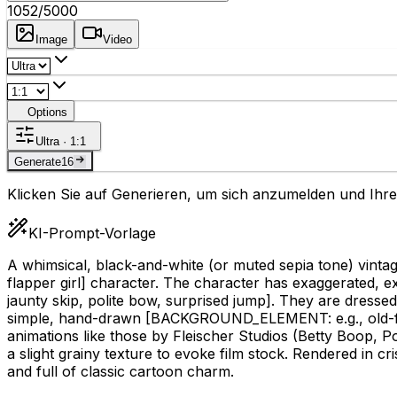
1052
/5000
Image
Video
Options
Ultra · 1:1
Generate
16
Klicken Sie auf Generieren, um sich anzumelden und Ihre 
KI-Prompt-Vorlage
A whimsical, black-and-white (or muted sepia tone) vinta
flapper girl]
character. The character has exaggerated, expr
jaunty skip, polite bow, surprised jump]
. They are dressed
simple, hand-drawn
[BACKGROUND_ELEMENT: e.g., old-fashi
animations like those by Fleischer Studios (Betty Boop, Po
a slight grainy texture to evoke film stock. Rendered in cr
and full of classic cartoon charm.