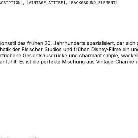
,
,
SCRIPTION
]
[
VINTAGE_ATTIRE
]
[
BACKGROUND_ELEMENT
]
onsstil des frühen 20. Jahrhunderts spezialisiert, der sic
thetik der Fleischer Studios und frühen Disney-Filme ein 
ertriebene Gesichtsausdrücke und charmant simple, wackelig
 anfühlt. Es ist die perfekte Mischung aus Vintage-Charme