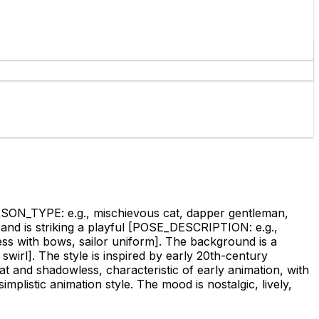
N_TYPE: e.g., mischievous cat, dapper gentleman,
nd is striking a playful
[POSE_DESCRIPTION: e.g.,
ss with bows, sailor uniform]
. The background is a
swirl]
. The style is inspired by early 20th-century
lat and shadowless, characteristic of early animation, with
mplistic animation style. The mood is nostalgic, lively,