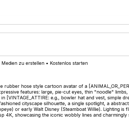
Medien zu erstellen • Kostenlos starten
ge rubber hose style cartoon avatar of a
[ANIMAL_OR_PERSO
essive features: large, pie-cut eyes, thin "noodle" limbs, a
 in
[VINTAGE_ATTIRE: e.g., bowler hat and vest, simple dre
oned cityscape silhouette, a single spotlight, a abstract 
peye) or early Walt Disney (Steamboat Willie). Lighting is f
isp 4K, showcasing the iconic wobbly lines and charmingly si