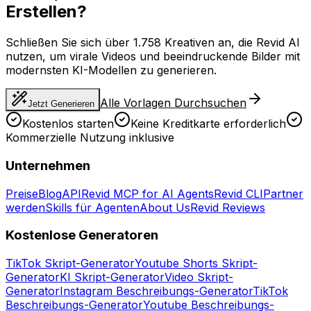
Erstellen?
Schließen Sie sich über 1.758 Kreativen an, die Revid AI
nutzen, um virale Videos und beeindruckende Bilder mit
modernsten KI-Modellen zu generieren.
Alle Vorlagen Durchsuchen
Jetzt Generieren
Kostenlos starten
Keine Kreditkarte erforderlich
Kommerzielle Nutzung inklusive
Unternehmen
Preise
Blog
API
Revid MCP for AI Agents
Revid CLI
Partner
werden
Skills für Agenten
About Us
Revid Reviews
Kostenlose Generatoren
TikTok Skript-Generator
Youtube Shorts Skript-
Generator
KI Skript-Generator
Video Skript-
Generator
Instagram Beschreibungs-Generator
TikTok
Beschreibungs-Generator
Youtube Beschreibungs-