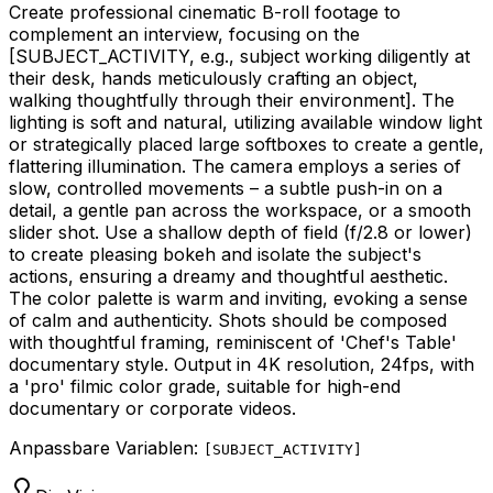
Create professional cinematic B-roll footage to
complement an interview, focusing on the
[SUBJECT_ACTIVITY, e.g., subject working diligently at
their desk, hands meticulously crafting an object,
walking thoughtfully through their environment]
. The
lighting is soft and natural, utilizing available window light
or strategically placed large softboxes to create a gentle,
flattering illumination. The camera employs a series of
slow, controlled movements – a subtle push-in on a
detail, a gentle pan across the workspace, or a smooth
slider shot. Use a shallow depth of field (f/2.8 or lower)
to create pleasing bokeh and isolate the subject's
actions, ensuring a dreamy and thoughtful aesthetic.
The color palette is warm and inviting, evoking a sense
of calm and authenticity. Shots should be composed
with thoughtful framing, reminiscent of 'Chef's Table'
documentary style. Output in 4K resolution, 24fps, with
a 'pro' filmic color grade, suitable for high-end
documentary or corporate videos.
Anpassbare Variablen:
[
SUBJECT_ACTIVITY
]