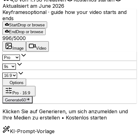
Aktualisiert am June 2026
Keyframes
optional
· guide how your video starts and
ends
Start
Drop or browse
End
Drop or browse
996
/5000
Image
Video
Options
Pro · 16:9
Generate
60
Klicken Sie auf Generieren, um sich anzumelden und
Ihre Medien zu erstellen • Kostenlos starten
KI-Prompt-Vorlage