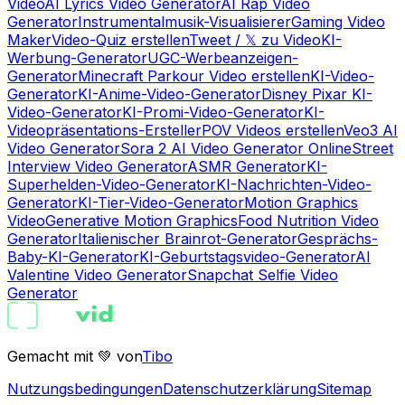
Video
AI Lyrics Video Generator
AI Rap Video
Generator
Instrumentalmusik-Visualisierer
Gaming Video
Maker
Video-Quiz erstellen
Tweet / 𝕏 zu Video
KI-
Werbung-Generator
UGC-Werbeanzeigen-
Generator
Minecraft Parkour Video erstellen
KI-Video-
Generator
KI-Anime-Video-Generator
Disney Pixar KI-
Video-Generator
KI-Promi-Video-Generator
KI-
Videopräsentations-Ersteller
POV Videos erstellen
Veo3 AI
Video Generator
Sora 2 AI Video Generator Online
Street
Interview Video Generator
ASMR Generator
KI-
Superhelden-Video-Generator
KI-Nachrichten-Video-
Generator
KI-Tier-Video-Generator
Motion Graphics
Video
Generative Motion Graphics
Food Nutrition Video
Generator
Italienischer Brainrot-Generator
Gesprächs-
Baby-KI-Generator
KI-Geburtstagsvideo-Generator
AI
Valentine Video Generator
Snapchat Selfie Video
Generator
Gemacht mit 💚 von
Tibo
Nutzungsbedingungen
Datenschutzerklärung
Sitemap