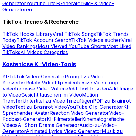
Generator
Youtube Titel-Generator
Bild- & Video-
Generatoren
TikTok-Trends & Recherche
TikTok Hooks Library
Viral TikTok Songs
TikTok Trends
Today
TikTok Account Search
TikTok Videos suchen
Viral
Video Rankings
Most Viewed YouTube Shorts
Most Liked
TikToks
AI Videos Categories
Kostenlose KI-Video-Tools
KI-TikTok-Video-Generator
Prompt zu Video
Konverter
Rotate Video
Flip Video
Resize Video
Loop
Video
Increase Video Volume
Add Text to Video
Add Image
to Video
Gesicht tauschen im Video
Motion
Transfer
Untertitel zu Video hinzufügen
PDF zu Brainrot-
Video
Text zu Brainrot-Video
YouTube Clip-Generator
KI-
Sprechender Avatar
Reaction Video Generator
Video-
Podcast-Generator
KI-Filmersteller
Kinematografische
Videos
AI Short Drama Generator
Audio-zu-Video-
Generator
Animated Lyrics Video Generator
Musik zu