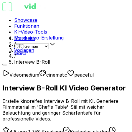
Showcase
Funktionen
KI-Video-Tools
Musikvideo-Erstellung
Startseite
/
Vorlagen
Login
/
Interview B-Roll
Video
medium
cinematic
peaceful
Interview B-Roll KI Video Generator
Erstelle kinoreifes Interview B-Roll mit KI. Generiere
Filmmaterial im 'Chef's Table'-Stil mit weicher
Beleuchtung und geringer Schärfentiefe für
professionelle Videos.
4,8 von 1.758 Kreativen
Kostenlos starten