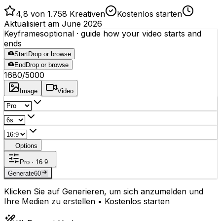
4,8 von 1.758 Kreativen
Kostenlos starten
Aktualisiert am June 2026
Keyframes
optional
· guide how your video starts and
ends
Start
Drop or browse
End
Drop or browse
1680
/5000
Image
Video
Options
Pro · 16:9
Generate
60
Klicken Sie auf Generieren, um sich anzumelden und
Ihre Medien zu erstellen • Kostenlos starten