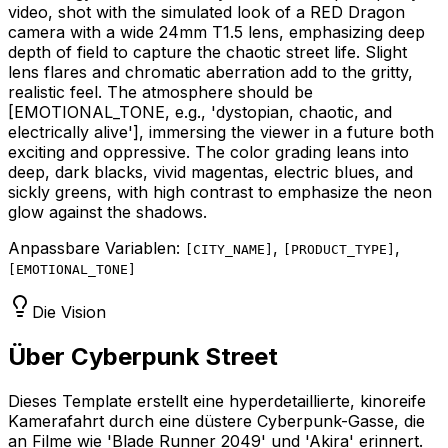
video, shot with the simulated look of a RED Dragon
camera with a wide 24mm T1.5 lens, emphasizing deep
depth of field to capture the chaotic street life. Slight
lens flares and chromatic aberration add to the gritty,
realistic feel. The atmosphere should be
[EMOTIONAL_TONE, e.g., 'dystopian, chaotic, and
electrically alive']
, immersing the viewer in a future both
exciting and oppressive. The color grading leans into
deep, dark blacks, vivid magentas, electric blues, and
sickly greens, with high contrast to emphasize the neon
glow against the shadows.
Anpassbare Variablen:
,
,
[
CITY_NAME
]
[
PRODUCT_TYPE
]
[
EMOTIONAL_TONE
]
Die Vision
Über Cyberpunk Street
Dieses Template erstellt eine hyperdetaillierte, kinoreife
Kamerafahrt durch eine düstere Cyberpunk-Gasse, die
an Filme wie 'Blade Runner 2049' und 'Akira' erinnert.