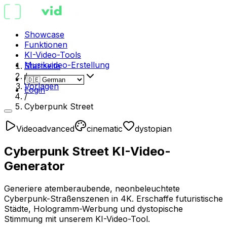
Showcase
Funktionen
KI-Video-Tools
Musikvideo-Erstellung
Startseite
/
Vorlagen
Login
/
Cyberpunk Street
Video
advanced
cinematic
dystopian
Cyberpunk Street KI-Video-
Generator
Generiere atemberaubende, neonbeleuchtete
Cyberpunk-Straßenszenen in 4K. Erschaffe futuristische
Städte, Hologramm-Werbung und dystopische
Stimmung mit unserem KI-Video-Tool.