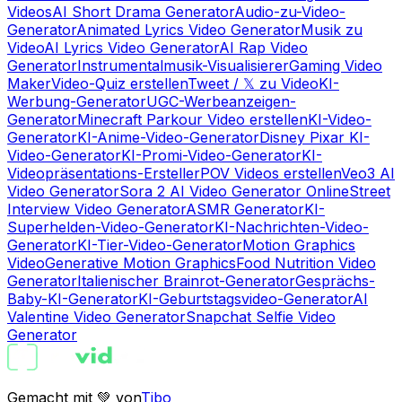
Videos
AI Short Drama Generator
Audio-zu-Video-
Generator
Animated Lyrics Video Generator
Musik zu
Video
AI Lyrics Video Generator
AI Rap Video
Generator
Instrumentalmusik-Visualisierer
Gaming Video
Maker
Video-Quiz erstellen
Tweet / 𝕏 zu Video
KI-
Werbung-Generator
UGC-Werbeanzeigen-
Generator
Minecraft Parkour Video erstellen
KI-Video-
Generator
KI-Anime-Video-Generator
Disney Pixar KI-
Video-Generator
KI-Promi-Video-Generator
KI-
Videopräsentations-Ersteller
POV Videos erstellen
Veo3 AI
Video Generator
Sora 2 AI Video Generator Online
Street
Interview Video Generator
ASMR Generator
KI-
Superhelden-Video-Generator
KI-Nachrichten-Video-
Generator
KI-Tier-Video-Generator
Motion Graphics
Video
Generative Motion Graphics
Food Nutrition Video
Generator
Italienischer Brainrot-Generator
Gesprächs-
Baby-KI-Generator
KI-Geburtstagsvideo-Generator
AI
Valentine Video Generator
Snapchat Selfie Video
Generator
Gemacht mit 💚 von
Tibo