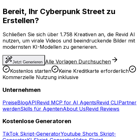
Bereit, Ihr Cyberpunk Street zu
Erstellen?
Schließen Sie sich über 1.758 Kreativen an, die Revid AI
nutzen, um virale Videos und beeindruckende Bilder mit
modernsten KI-Modellen zu generieren.
Alle Vorlagen Durchsuchen
Jetzt Generieren
Kostenlos starten
Keine Kreditkarte erforderlich
Kommerzielle Nutzung inklusive
Unternehmen
Preise
Blog
API
Revid MCP for AI Agents
Revid CLI
Partner
werden
Skills für Agenten
About Us
Revid Reviews
Kostenlose Generatoren
TikTok Skript-Generator
Youtube Shorts Skript-