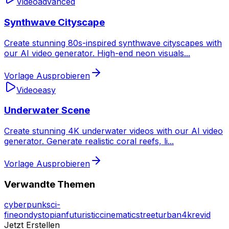
Video
advanced
Synthwave Cityscape
Create stunning 80s-inspired synthwave cityscapes with
our AI video generator. High-end neon visuals
...
Vorlage Ausprobieren
Video
easy
Underwater Scene
Create stunning 4K underwater videos with our AI video
generator. Generate realistic coral reefs, li
...
Vorlage Ausprobieren
Verwandte Themen
cyberpunk
sci-
fi
neon
dystopian
futuristic
cinematic
street
urban
4k
revid
Jetzt Erstellen