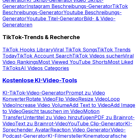
Generator
KI Skript-Generator
Video Skript-
Generator
Instagram Beschreibungs-Generator
TikTok
Beschreibungs-Generator
Youtube Beschreibungs-
Generator
Youtube Titel-Generator
Bild- & Video-
Generatoren
TikTok-Trends & Recherche
TikTok Hooks Library
Viral TikTok Songs
TikTok Trends
Today
TikTok Account Search
TikTok Videos suchen
Viral
Video Rankings
Most Viewed YouTube Shorts
Most Liked
TikToks
AI Videos Categories
Kostenlose KI-Video-Tools
KI-TikTok-Video-Generator
Prompt zu Video
Konverter
Rotate Video
Flip Video
Resize Video
Loop
Video
Increase Video Volume
Add Text to Video
Add Image
to Video
Gesicht tauschen im Video
Motion
Transfer
Untertitel zu Video hinzufügen
PDF zu Brainrot-
Video
Text zu Brainrot-Video
YouTube Clip-Generator
KI-
Sprechender Avatar
Reaction Video Generator
Video-
Podcast-Generator
KI-Filmersteller
Kinematografische