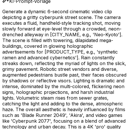
KI-Prompt-Vorlage
Generate a dynamic 6-second cinematic video clip
depicting a gritty cyberpunk street scene. The camera
executes a fluid, handheld-style tracking shot, moving
slowly forward at eye-level through a crowded, neon-
drenched alleyway in
[CITY_NAME, e.g., 'Neo-Kyoto']
.
The scene is filled with towering, dilapidated mega-
buildings, covered in glowing holographic
advertisements for
[PRODUCT_TYPE, e.g., 'synthetic
ramen and advanced cybernetics']
. Rain constantly
streaks down, reflecting the myriad of lights on the slick,
grimy pavement. Robotic street vendors and diverse,
augmented pedestrians bustle past, their faces obscured
by shadows or reflective visors. Lighting is dramatic and
intense, dominated by the multi-colored, flickering neon
signs, holographic projections, and harsh industrial
lights. Volumetric steam rises from sewer grates,
catching the light and adding to the dense, atmospheric
haze. The overall aesthetic is heavily influenced by films
such as 'Blade Runner 2049', 'Akira', and video games
like 'Cyberpunk 2077', focusing on a blend of advanced
technology and urban decay. This is a 4K 'pro' quality