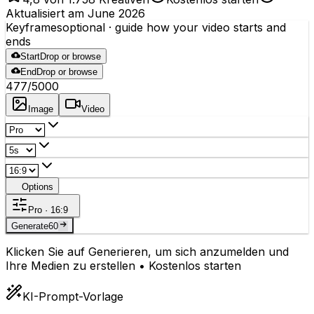
Aktualisiert am June 2026
Keyframes
optional
· guide how your video starts and
ends
Start
Drop or browse
End
Drop or browse
477
/5000
Image
Video
Options
Pro · 16:9
Generate
60
Klicken Sie auf Generieren, um sich anzumelden und
Ihre Medien zu erstellen • Kostenlos starten
KI-Prompt-Vorlage