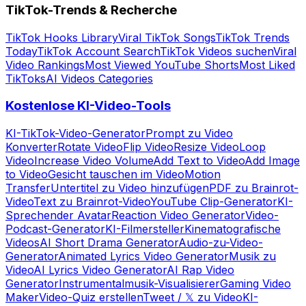
TikTok-Trends & Recherche
TikTok Hooks Library
Viral TikTok Songs
TikTok Trends
Today
TikTok Account Search
TikTok Videos suchen
Viral
Video Rankings
Most Viewed YouTube Shorts
Most Liked
TikToks
AI Videos Categories
Kostenlose KI-Video-Tools
KI-TikTok-Video-Generator
Prompt zu Video
Konverter
Rotate Video
Flip Video
Resize Video
Loop
Video
Increase Video Volume
Add Text to Video
Add Image
to Video
Gesicht tauschen im Video
Motion
Transfer
Untertitel zu Video hinzufügen
PDF zu Brainrot-
Video
Text zu Brainrot-Video
YouTube Clip-Generator
KI-
Sprechender Avatar
Reaction Video Generator
Video-
Podcast-Generator
KI-Filmersteller
Kinematografische
Videos
AI Short Drama Generator
Audio-zu-Video-
Generator
Animated Lyrics Video Generator
Musik zu
Video
AI Lyrics Video Generator
AI Rap Video
Generator
Instrumentalmusik-Visualisierer
Gaming Video
Maker
Video-Quiz erstellen
Tweet / 𝕏 zu Video
KI-