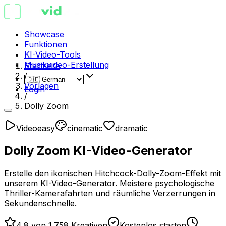
Showcase
Funktionen
KI-Video-Tools
Musikvideo-Erstellung
Startseite
/
Vorlagen
Login
/
Dolly Zoom
Video
easy
cinematic
dramatic
Dolly Zoom KI-Video-Generator
Erstelle den ikonischen Hitchcock-Dolly-Zoom-Effekt mit
unserem KI-Video-Generator. Meistere psychologische
Thriller-Kamerafahrten und räumliche Verzerrungen in
Sekundenschnelle.
4,8 von 1.758 Kreativen
Kostenlos starten