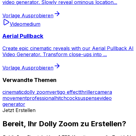
video generator. Slowly reveal ominous location
...
Vorlage Ausprobieren
Video
medium
Aerial Pullback
Create epic cinematic reveals with our Aerial Pullback AI
Video Generator. Transform close-ups into
...
Vorlage Ausprobieren
Verwandte Themen
cinematic
dolly zoom
vertigo effect
thriller
camera
movement
professional
hitchcock
suspense
video
generator
Jetzt Erstellen
Bereit, Ihr Dolly Zoom zu Erstellen?