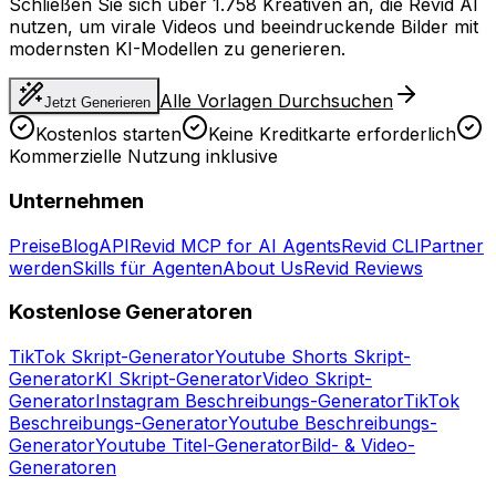
Schließen Sie sich über 1.758 Kreativen an, die Revid AI
nutzen, um virale Videos und beeindruckende Bilder mit
modernsten KI-Modellen zu generieren.
Alle Vorlagen Durchsuchen
Jetzt Generieren
Kostenlos starten
Keine Kreditkarte erforderlich
Kommerzielle Nutzung inklusive
Unternehmen
Preise
Blog
API
Revid MCP for AI Agents
Revid CLI
Partner
werden
Skills für Agenten
About Us
Revid Reviews
Kostenlose Generatoren
TikTok Skript-Generator
Youtube Shorts Skript-
Generator
KI Skript-Generator
Video Skript-
Generator
Instagram Beschreibungs-Generator
TikTok
Beschreibungs-Generator
Youtube Beschreibungs-
Generator
Youtube Titel-Generator
Bild- & Video-
Generatoren