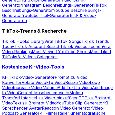
Generator
KI Skript-Generator
Video Skript-
Generator
Instagram Beschreibungs-Generator
TikTok
Beschreibungs-Generator
Youtube Beschreibungs-
Generator
Youtube Titel-Generator
Bild- & Video-
Generatoren
TikTok-Trends & Recherche
TikTok Hooks Library
Viral TikTok Songs
TikTok Trends
Today
TikTok Account Search
TikTok Videos suchen
Viral
Video Rankings
Most Viewed YouTube Shorts
Most Liked
TikToks
AI Videos Categories
Kostenlose KI-Video-Tools
KI-TikTok-Video-Generator
Prompt zu Video
Konverter
Rotate Video
Flip Video
Resize Video
Loop
Video
Increase Video Volume
Add Text to Video
Add Image
to Video
Gesicht tauschen im Video
Motion
Transfer
Untertitel zu Video hinzufügen
PDF zu Brainrot-
Video
Text zu Brainrot-Video
YouTube Clip-Generator
KI-
Sprechender Avatar
Reaction Video Generator
Video-
Podcast-Generator
KI-Filmersteller
Kinematografische