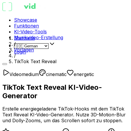
Showcase
Funktionen
KI-Video-Tools
Musikvideo-Erstellung
Startseite
/
Vorlagen
Login
/
TikTok Text Reveal
Video
medium
cinematic
energetic
TikTok Text Reveal KI-Video-
Generator
Erstelle energiegeladene TikTok-Hooks mit dem TikTok
Text Reveal KI-Video-Generator. Nutze 3D-Motion-Blur
und Dolly-Zooms, um das Scrollen sofort zu stoppen.