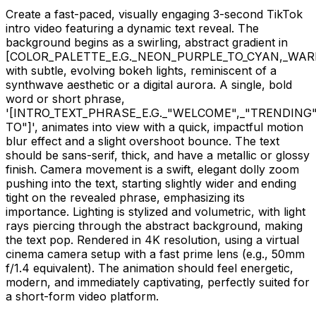
Create a fast-paced, visually engaging 3-second TikTok
intro video featuring a dynamic text reveal. The
background begins as a swirling, abstract gradient in
[COLOR_PALETTE_E.G._NEON_PURPLE_TO_CYAN,_WA
with subtle, evolving bokeh lights, reminiscent of a
synthwave aesthetic or a digital aurora. A single, bold
word or short phrase,
'
[INTRO_TEXT_PHRASE_E.G._"WELCOME",_"TRENDING
TO"]
', animates into view with a quick, impactful motion
blur effect and a slight overshoot bounce. The text
should be sans-serif, thick, and have a metallic or glossy
finish. Camera movement is a swift, elegant dolly zoom
pushing into the text, starting slightly wider and ending
tight on the revealed phrase, emphasizing its
importance. Lighting is stylized and volumetric, with light
rays piercing through the abstract background, making
the text pop. Rendered in 4K resolution, using a virtual
cinema camera setup with a fast prime lens (e.g., 50mm
f/1.4 equivalent). The animation should feel energetic,
modern, and immediately captivating, perfectly suited for
a short-form video platform.