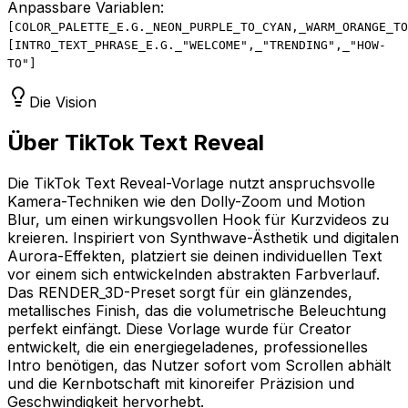
Anpassbare Variablen:
[
COLOR_PALETTE_E.G._NEON_PURPLE_TO_CYAN,_WARM_ORANGE_TO
[
INTRO_TEXT_PHRASE_E.G._"WELCOME",_"TRENDING",_"HOW-
TO"
]
Die Vision
Über TikTok Text Reveal
Die TikTok Text Reveal-Vorlage nutzt anspruchsvolle
Kamera-Techniken wie den Dolly-Zoom und Motion
Blur, um einen wirkungsvollen Hook für Kurzvideos zu
kreieren. Inspiriert von Synthwave-Ästhetik und digitalen
Aurora-Effekten, platziert sie deinen individuellen Text
vor einem sich entwickelnden abstrakten Farbverlauf.
Das RENDER_3D-Preset sorgt für ein glänzendes,
metallisches Finish, das die volumetrische Beleuchtung
perfekt einfängt. Diese Vorlage wurde für Creator
entwickelt, die ein energiegeladenes, professionelles
Intro benötigen, das Nutzer sofort vom Scrollen abhält
und die Kernbotschaft mit kinoreifer Präzision und
Geschwindigkeit hervorhebt.