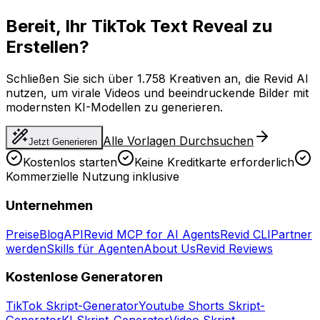
Bereit, Ihr TikTok Text Reveal zu
Erstellen?
Schließen Sie sich über 1.758 Kreativen an, die Revid AI
nutzen, um virale Videos und beeindruckende Bilder mit
modernsten KI-Modellen zu generieren.
Alle Vorlagen Durchsuchen
Jetzt Generieren
Kostenlos starten
Keine Kreditkarte erforderlich
Kommerzielle Nutzung inklusive
Unternehmen
Preise
Blog
API
Revid MCP for AI Agents
Revid CLI
Partner
werden
Skills für Agenten
About Us
Revid Reviews
Kostenlose Generatoren
TikTok Skript-Generator
Youtube Shorts Skript-