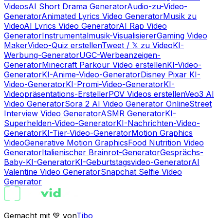
Videos
AI Short Drama Generator
Audio-zu-Video-
Generator
Animated Lyrics Video Generator
Musik zu
Video
AI Lyrics Video Generator
AI Rap Video
Generator
Instrumentalmusik-Visualisierer
Gaming Video
Maker
Video-Quiz erstellen
Tweet / 𝕏 zu Video
KI-
Werbung-Generator
UGC-Werbeanzeigen-
Generator
Minecraft Parkour Video erstellen
KI-Video-
Generator
KI-Anime-Video-Generator
Disney Pixar KI-
Video-Generator
KI-Promi-Video-Generator
KI-
Videopräsentations-Ersteller
POV Videos erstellen
Veo3 AI
Video Generator
Sora 2 AI Video Generator Online
Street
Interview Video Generator
ASMR Generator
KI-
Superhelden-Video-Generator
KI-Nachrichten-Video-
Generator
KI-Tier-Video-Generator
Motion Graphics
Video
Generative Motion Graphics
Food Nutrition Video
Generator
Italienischer Brainrot-Generator
Gesprächs-
Baby-KI-Generator
KI-Geburtstagsvideo-Generator
AI
Valentine Video Generator
Snapchat Selfie Video
Generator
Gemacht mit 💚 von
Tibo