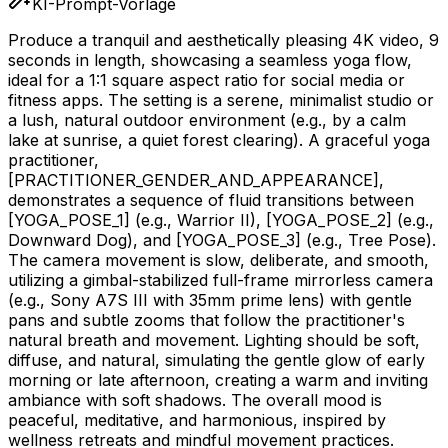
KI-Prompt-Vorlage
Produce a tranquil and aesthetically pleasing 4K video, 9
seconds in length, showcasing a seamless yoga flow,
ideal for a 1:1 square aspect ratio for social media or
fitness apps. The setting is a serene, minimalist studio or
a lush, natural outdoor environment (e.g., by a calm
lake at sunrise, a quiet forest clearing). A graceful yoga
practitioner,
[PRACTITIONER_GENDER_AND_APPEARANCE]
,
demonstrates a sequence of fluid transitions between
[YOGA_POSE_1]
(e.g., Warrior II),
[YOGA_POSE_2]
(e.g.,
Downward Dog), and
[YOGA_POSE_3]
(e.g., Tree Pose).
The camera movement is slow, deliberate, and smooth,
utilizing a gimbal-stabilized full-frame mirrorless camera
(e.g., Sony A7S III with 35mm prime lens) with gentle
pans and subtle zooms that follow the practitioner's
natural breath and movement. Lighting should be soft,
diffuse, and natural, simulating the gentle glow of early
morning or late afternoon, creating a warm and inviting
ambiance with soft shadows. The overall mood is
peaceful, meditative, and harmonious, inspired by
wellness retreats and mindful movement practices.