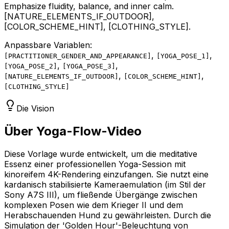
Emphasize fluidity, balance, and inner calm.
[NATURE_ELEMENTS_IF_OUTDOOR]
,
[COLOR_SCHEME_HINT]
,
[CLOTHING_STYLE]
.
Anpassbare Variablen:
,
,
[
PRACTITIONER_GENDER_AND_APPEARANCE
]
[
YOGA_POSE_1
]
,
,
[
YOGA_POSE_2
]
[
YOGA_POSE_3
]
,
,
[
NATURE_ELEMENTS_IF_OUTDOOR
]
[
COLOR_SCHEME_HINT
]
[
CLOTHING_STYLE
]
Die Vision
Über Yoga-Flow-Video
Diese Vorlage wurde entwickelt, um die meditative
Essenz einer professionellen Yoga-Session mit
kinoreifem 4K-Rendering einzufangen. Sie nutzt eine
kardanisch stabilisierte Kameraemulation (im Stil der
Sony A7S III), um fließende Übergänge zwischen
komplexen Posen wie dem Krieger II und dem
Herabschauenden Hund zu gewährleisten. Durch die
Simulation der 'Golden Hour'-Beleuchtung von