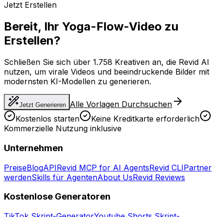
Jetzt Erstellen
Bereit, Ihr Yoga-Flow-Video zu
Erstellen?
Schließen Sie sich über 1.758 Kreativen an, die Revid AI
nutzen, um virale Videos und beeindruckende Bilder mit
modernsten KI-Modellen zu generieren.
Alle Vorlagen Durchsuchen
Jetzt Generieren
Kostenlos starten
Keine Kreditkarte erforderlich
Kommerzielle Nutzung inklusive
Unternehmen
Preise
Blog
API
Revid MCP for AI Agents
Revid CLI
Partner
werden
Skills für Agenten
About Us
Revid Reviews
Kostenlose Generatoren
TikTok Skript-Generator
Youtube Shorts Skript-