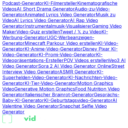
Podcast-Generator
KI-Filmersteller
Kinematografische
Videos
AI Short Drama Generator
Audio-zu-Video-
Generator
Animated Lyrics Video Generator
Musik zu
Video
AI Lyrics Video Generator
AI Rap Video
Generator
Instrumentalmusik-Visualisierer
Gaming Video
Maker
Video-Quiz erstellen
Tweet / 𝕏 zu Video
KI-
Werbung-Generator
UGC-Werbeanzeigen-
Generator
Minecraft Parkour Video erstellen
KI-Video-
Generator
KI-Anime-Video-Generator
Disney Pixar KI-
Video-Generator
KI-Promi-Video-Generator
KI-
Videopräsentations-Ersteller
POV Videos erstellen
Veo3 AI
Video Generator
Sora 2 AI Video Generator Online
Street
Interview Video Generator
ASMR Generator
KI-
Superhelden-Video-Generator
KI-Nachrichten-Video-
Generator
KI-Tier-Video-Generator
Motion Graphics
Video
Generative Motion Graphics
Food Nutrition Video
Generator
Italienischer Brainrot-Generator
Gesprächs-
Baby-KI-Generator
KI-Geburtstagsvideo-Generator
AI
Valentine Video Generator
Snapchat Selfie Video
Generator