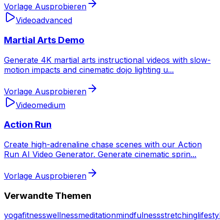
Vorlage Ausprobieren
Video
advanced
Martial Arts Demo
Generate 4K martial arts instructional videos with slow-
motion impacts and cinematic dojo lighting u
...
Vorlage Ausprobieren
Video
medium
Action Run
Create high-adrenaline chase scenes with our Action
Run AI Video Generator. Generate cinematic sprin
...
Vorlage Ausprobieren
Verwandte Themen
yoga
fitness
wellness
meditation
mindfulness
stretching
lifesty