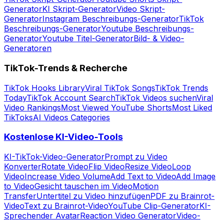
Generator
KI Skript-Generator
Video Skript-
Generator
Instagram Beschreibungs-Generator
TikTok
Beschreibungs-Generator
Youtube Beschreibungs-
Generator
Youtube Titel-Generator
Bild- & Video-
Generatoren
TikTok-Trends & Recherche
TikTok Hooks Library
Viral TikTok Songs
TikTok Trends
Today
TikTok Account Search
TikTok Videos suchen
Viral
Video Rankings
Most Viewed YouTube Shorts
Most Liked
TikToks
AI Videos Categories
Kostenlose KI-Video-Tools
KI-TikTok-Video-Generator
Prompt zu Video
Konverter
Rotate Video
Flip Video
Resize Video
Loop
Video
Increase Video Volume
Add Text to Video
Add Image
to Video
Gesicht tauschen im Video
Motion
Transfer
Untertitel zu Video hinzufügen
PDF zu Brainrot-
Video
Text zu Brainrot-Video
YouTube Clip-Generator
KI-
Sprechender Avatar
Reaction Video Generator
Video-