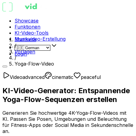
Showcase
Funktionen
KI-Video-Tools
Musikvideo-Erstellung
Startseite
/
Vorlagen
Login
/
Yoga-Flow-Video
Video
advanced
cinematic
peaceful
KI-Video-Generator: Entspannende
Yoga-Flow-Sequenzen erstellen
Generieren Sie hochwertige 4K-Yoga-Flow-Videos mit
KI. Passen Sie Posen, Umgebungen und Beleuchtung
für Fitness-Apps oder Social Media in Sekundenschnelle
an.