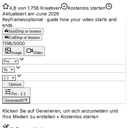
4,8 von 1.758 Kreativen
Kostenlos starten
Aktualisiert am June 2026
Keyframes
optional
· guide how your video starts and
ends
Start
Drop or browse
End
Drop or browse
1198
/5000
Image
Video
Options
Pro · 1:1
Generate
60
Klicken Sie auf Generieren, um sich anzumelden und
Ihre Medien zu erstellen • Kostenlos starten