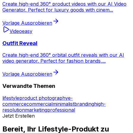
Create high-end 360° product videos with our AI Video
Generator. Perfect for luxury goods with cinem
...
Vorlage Ausprobieren
Video
easy
Outfit Reveal
Create high-end 360° orbital outfit reveals with our AI
video generator. Perfect for fashion brands,
...
Vorlage Ausprobieren
Verwandte Themen
lifestyle
product photography
e-
commerce
commercial
minimalist
branding
high-
resolution
marketing
professional
Jetzt Erstellen
Bereit, Ihr Lifestyle-Produkt zu