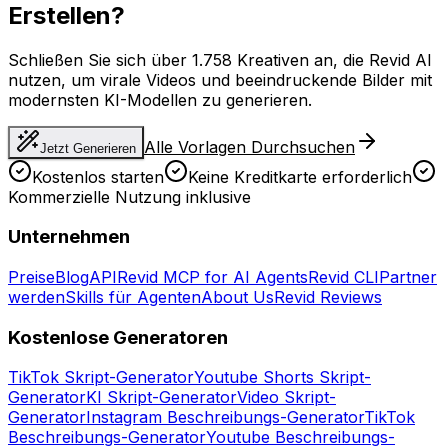
Erstellen?
Schließen Sie sich über 1.758 Kreativen an, die Revid AI
nutzen, um virale Videos und beeindruckende Bilder mit
modernsten KI-Modellen zu generieren.
Alle Vorlagen Durchsuchen
Jetzt Generieren
Kostenlos starten
Keine Kreditkarte erforderlich
Kommerzielle Nutzung inklusive
Unternehmen
Preise
Blog
API
Revid MCP for AI Agents
Revid CLI
Partner
werden
Skills für Agenten
About Us
Revid Reviews
Kostenlose Generatoren
TikTok Skript-Generator
Youtube Shorts Skript-
Generator
KI Skript-Generator
Video Skript-
Generator
Instagram Beschreibungs-Generator
TikTok
Beschreibungs-Generator
Youtube Beschreibungs-