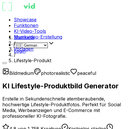
Showcase
Funktionen
KI-Video-Tools
Musikvideo-Erstellung
Startseite
/
Vorlagen
Login
/
Lifestyle-Produkt
Bild
medium
photorealistic
peaceful
KI Lifestyle-Produktbild Generator
Erstelle in Sekundenschnelle atemberaubende,
hochwertige Lifestyle-Produktfotos. Perfekt für Social
Media, Werbeanzeigen und E-Commerce mit
professioneller KI-Fotografie.
4,8 von 1.758 Kreativen
Kostenlos starten