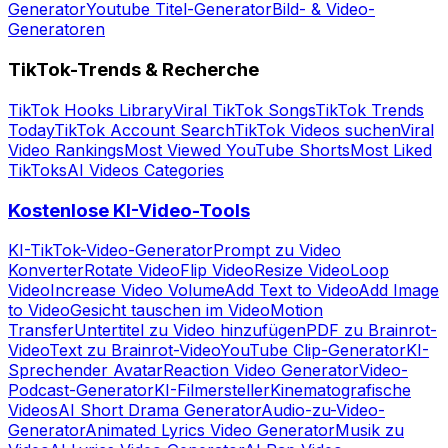
Generator
Youtube Titel-Generator
Bild- & Video-
Generatoren
TikTok-Trends & Recherche
TikTok Hooks Library
Viral TikTok Songs
TikTok Trends
Today
TikTok Account Search
TikTok Videos suchen
Viral
Video Rankings
Most Viewed YouTube Shorts
Most Liked
TikToks
AI Videos Categories
Kostenlose KI-Video-Tools
KI-TikTok-Video-Generator
Prompt zu Video
Konverter
Rotate Video
Flip Video
Resize Video
Loop
Video
Increase Video Volume
Add Text to Video
Add Image
to Video
Gesicht tauschen im Video
Motion
Transfer
Untertitel zu Video hinzufügen
PDF zu Brainrot-
Video
Text zu Brainrot-Video
YouTube Clip-Generator
KI-
Sprechender Avatar
Reaction Video Generator
Video-
Podcast-Generator
KI-Filmersteller
Kinematografische
Videos
AI Short Drama Generator
Audio-zu-Video-
Generator
Animated Lyrics Video Generator
Musik zu