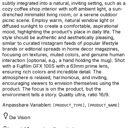
subtly integrated into a natural, inviting setting, such as a
cozy coffee shop interior with soft ambient light, a sun-
drenched minimalist living room, or a serene outdoor
picnic scene. Employ warm, natural window light or
diffused sunlight to create a comfortable, aspirational
mood, highlighting the product's place in daily life. The
style should be authentic and aesthetically pleasing,
similar to curated Instagram feeds of popular lifestyle
brands or editorial spreads in home decor magazines,
focusing on textures, muted colors, and genuine human
interaction (optional, e.g., a hand holding the mug). Shot
with a Fujifilm GFX 100S with a 63mm prime lens,
ensuring rich colors and incredible detail. The
atmosphere is relaxed, harmonious, and inviting,
encouraging viewers to envision themselves using the
product. The focus is on the product, but the
environment tells a story. Quality ultra, ratio 16/9.
Anpassbare Variablen:
,
[
PRODUCT_TYPE
]
[
PRODUCT_NAME
]
Die Vision