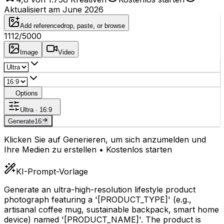
Aktualisiert am June 2026
Add reference
drop, paste, or browse
1112
/5000
Image
Video
Options
Ultra · 16:9
Generate
16
Klicken Sie auf Generieren, um sich anzumelden und
Ihre Medien zu erstellen • Kostenlos starten
KI-Prompt-Vorlage
Generate an ultra-high-resolution lifestyle product
photograph featuring a '
[PRODUCT_TYPE]
' (e.g.,
artisanal coffee mug, sustainable backpack, smart home
device) named '
[PRODUCT_NAME]
'. The product is